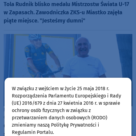
Tola Rudnik blisko medalu Mistrzostw Świata U-17
w Zapasach. Zawodniczka ZKS-u Miastko zajęła
piąte miejsce. "Jesteśmy dumni"
W związku z wejściem w życie 25 maja 2018 r.
Rozporządzenia Parlamentu Europejskiego i Rady
(UE) 2016/679 z dnia 27 kwietnia 2016 r. w sprawie
Rozmowy w Weekend FM
Powiat Bytowski
ochrony osób fizycznych w związku z
czwartek, 30 lipca 2026, 07:56
przetwarzaniem danych osobowych (RODO)
zmieniamy naszą Politykę Prywatności i
Czesław Lang ściągnął Tour de Pologne w rodzinne
Regulamin Portalu.
strony. Wyścig przejedzie w poniedziałek (3.08)