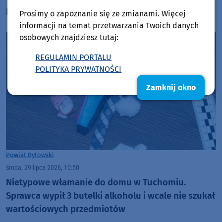
przez powiat bytowski. "To dla mnie
Prosimy o zapoznanie się ze zmianami. Więcej
sentymentalny etap" (ROZMOWA)
informacji na temat przetwarzania Twoich danych
osobowych znajdziesz tutaj:
REGULAMIN PORTALU
POLITYKA PRYWATNOŚCI
Zamknij okno
Powiat Bytowski
środa, 29 lipca 2026, 10:50
Nietypowe włamanie do domu w Tuchomiu.
Sprawca wypił 3 butelki alkoholu i wcale nie szukał
wartościowych przedmiotów