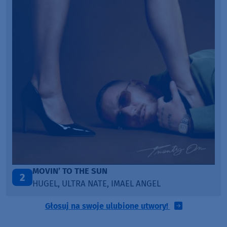
ITEPE ITEDE
3
SANAH
Głosuj na swoje ulubione utwory!