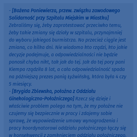
-
[Bożena Poniewierza, przew. związku zawodowego
Solidarność przy Szpitalu Miejskim w Miastku]
Zebraliśmy się, żeby zaprotestować przeciwko temu,
żeby takie zmiany się działy w szpitalu, przynajmniej
do wyboru jakiegoś burmistrza. No przecież ciągle jest
zmiana, co kilka dni. Nie wiadomo kto rządzi, kto jakie
decyzje podejmuje, a odpowiedzialności nie będzie
ponosił chyba nikt, tak jak do tej. Jak do tej pory pani
Kiempa rządziła 8 lat, a cała odpowiedzialność spada
na późniejszą prezes panią Łyżwińską, która była 4 czy
5 miesięcy.
-
[Brygida Zblewska, położna z Oddziału
Ginekologiczno-Położniczego]
Rzecz się dzieje i
właściwie problem polega na tym, że my położne nie
czujemy się bezpiecznie w pracy i zdajemy sobie
sprawę, że wypowiedzenie umowy wynagrodzenia i
pracy koordynatorowi oddziału położniczego łączy się
w konsekwencji z zamknięciem oddziału położniczego.