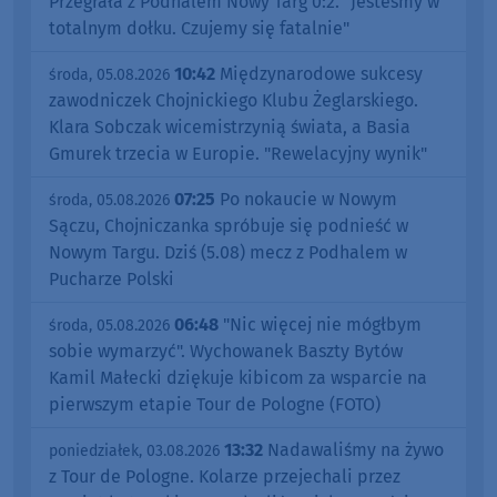
Przegrała z Podhalem Nowy Targ 0:2. "Jesteśmy w
totalnym dołku. Czujemy się fatalnie"
10:42
Międzynarodowe sukcesy
środa, 05.08.2026
zawodniczek Chojnickiego Klubu Żeglarskiego.
Klara Sobczak wicemistrzynią świata, a Basia
Gmurek trzecia w Europie. "Rewelacyjny wynik"
07:25
Po nokaucie w Nowym
środa, 05.08.2026
Sączu, Chojniczanka spróbuje się podnieść w
Nowym Targu. Dziś (5.08) mecz z Podhalem w
Pucharze Polski
06:48
"Nic więcej nie mógłbym
środa, 05.08.2026
sobie wymarzyć". Wychowanek Baszty Bytów
Kamil Małecki dziękuje kibicom za wsparcie na
pierwszym etapie Tour de Pologne (FOTO)
13:32
Nadawaliśmy na żywo
poniedziałek, 03.08.2026
z Tour de Pologne. Kolarze przejechali przez