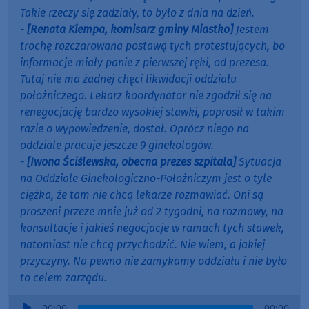
Takie rzeczy się zadziały, to było z dnia na dzień.
-
[Renata Kiempa, komisarz gminy Miastko]
Jestem
trochę rozczarowana postawą tych protestujących, bo
informacje miały panie z pierwszej ręki, od prezesa.
Tutaj nie ma żadnej chęci likwidacji oddziału
położniczego. Lekarz koordynator nie zgodził się na
renegocjację bardzo wysokiej stawki, poprosił w takim
razie o wypowiedzenie, dostał. Oprócz niego na
oddziale pracuje jeszcze 9 ginekologów.
-
[Iwona Ściślewska, obecna prezes szpitala]
Sytuacja
na Oddziale Ginekologiczno-Położniczym jest o tyle
ciężka, że tam nie chcą lekarze rozmawiać. Oni są
proszeni przeze mnie już od 2 tygodni, na rozmowy, na
konsultacje i jakieś negocjacje w ramach tych stawek,
natomiast nie chcą przychodzić. Nie wiem, a jakiej
przyczyny. Na pewno nie zamykamy oddziału i nie było
to celem zarządu.
Audio
00:00
00:00