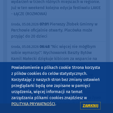
wydarzeń w trzech różnych miejscach w regionie.
Już w ten weekend kolejna edycja festiwalu LAKIE
- ŁĄCZE (ROZMOWA)
07:01
Pierwszy Żłobek Gminny w
środa, 05.08.2026
Parchowie oficjalnie otwarty. Placówka może
przyjąć do 20 dzieci
06:48
"Nic więcej nie mógłbym
środa, 05.08.2026
sobie wymarzyć". Wychowanek Baszty Bytów
Kamil Małecki dziękuje kibicom za wsparcie na
pierwszym etapie Tour de Pologne (FOTO)
Powiadomienie o plikach cookie Strona korzysta
z plików cookies do celów statystycznych.
16:33
Tragiczne zdarzenie na
wtorek, 04.08.2026
Korzystając z naszych stron bez zmiany ustawień
torowisku w Miastku. Nie żyje młody mężczyzna
przeglądarki będą one zapisane w pamięci
potrącony przez pociąg Słupsk-Chojnice
urządzenia, więcej informacji na temat
13:32
Nadawaliśmy na żywo
zarządzania plikami cookies znajdziesz w
poniedziałek, 03.08.2026
z Tour de Pologne. Kolarze przejechali przez
POLITYKA PRYWATNOŚCI
.
ZAMKNIJ
powiat bytowski. Sprawdzaliśmy jak na wyścig