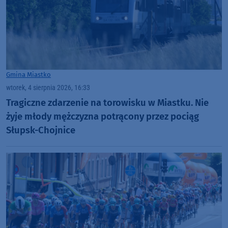
Gmina Miastko
wtorek, 4 sierpnia 2026, 16:33
Tragiczne zdarzenie na torowisku w Miastku. Nie
żyje młody mężczyzna potrącony przez pociąg
Słupsk-Chojnice