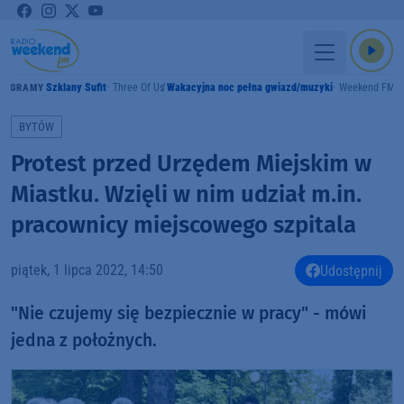
Szklany Sufit
Three Of Us
Wakacyjna noc pełna gwiazd/muzyki
Weekend FM
GRAMY
BYTÓW
Protest przed Urzędem Miejskim w
Miastku. Wzięli w nim udział m.in.
pracownicy miejscowego szpitala
piątek, 1 lipca 2022, 14:50
Udostępnij
"Nie czujemy się bezpiecznie w pracy" - mówi
jedna z położnych.