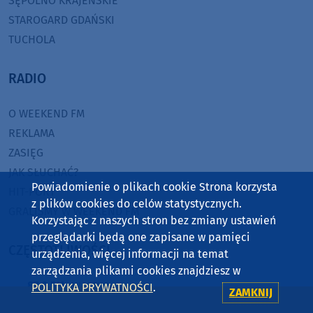
SĘPÓLNO KRAJEŃSKIE
STAROGARD GDAŃSKI
TUCHOLA
RADIO
O WEEKEND FM
REKLAMA
ZASIĘG
JAK SŁUCHAĆ?
Powiadomienie o plikach cookie Strona korzysta
HIT-PORT
z plików cookies do celów statystycznych.
GRALIŚMY W WEEKEND FM
Korzystając z naszych stron bez zmiany ustawień
przeglądarki będą one zapisane w pamięci
CZĘSTOTLIWOŚCI
urządzenia, więcej informacji na temat
zarządzania plikami cookies znajdziesz w
87,8 FM
MIASTKO
POLITYKA PRYWATNOŚCI
.
ZAMKNIJ
90,9 FM
STAROGARD GDAŃSKI