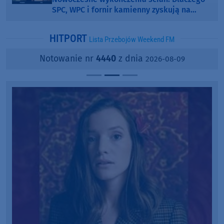
SPC, WPC i fornir kamienny zyskują na
popularności?
HITPORT
Lista Przebojów Weekend FM
Notowanie nr
4440
z dnia
2026-08-09