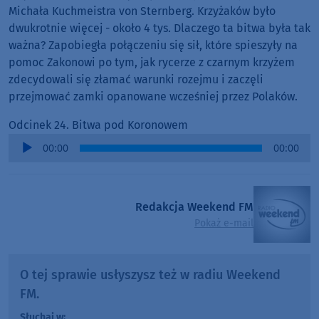
Michała Kuchmeistra von Sternberg. Krzyżaków było
dwukrotnie więcej - około 4 tys. Dlaczego ta bitwa była tak
ważna? Zapobiegła połączeniu się sił, które spieszyły na
pomoc Zakonowi po tym, jak rycerze z czarnym krzyżem
zdecydowali się złamać warunki rozejmu i zaczęli
przejmować zamki opanowane wcześniej przez Polaków.
Odcinek 24. Bitwa pod Koronowem
Audio
00:00
00:00
Player
Redakcja Weekend FM
Pokaż e-mail
O tej sprawie usłyszysz też w radiu Weekend
FM.
Słuchaj w: