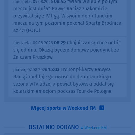
08:45
"Wiara w siebie po tym
niedziela, 09.08.2026
meczu jest duża". Rawys Raciąż znakomicie
przywitał się z IV ligą. W swoim debiutanckim
meczu na tym poziomie pokonał Spartę Brodnica
aż 4:1 (FOTO)
08:29
Chojniczanka chce odbić
niedziela, 09.08.2026
się od dna. Okazją będzie domowy pojedynek ze
Zniczem Pruszków
15:03
Trener piłkarzy Rawysa
piątek, 07.08.2026
Raciąż melduje gotowość do debiutanckiego
sezonu w IV lidze, a powiat bytowski oddał się
kolarskim emocjom podczas Tour de Pologne
Więcej sportu w Weekend FM
OSTATNIO DODANO
w Weekend FM