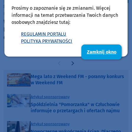
Gmina Więcbork
Prosimy o zapoznanie się ze zmianami. Więcej
sobota, 8 sierpnia 2026, 08:30
informacji na temat przetwarzania Twoich danych
W sobotę (08.08) w Więcborku najważniejszy
osobowych znajdziesz tutaj:
koncert tegorocznych dni miasta. Wystąpi Oskar
REGULAMIN PORTALU
Cyms
POLITYKA PRYWATNOŚCI
Zamknij okno
Poprzednia strona
Następna strona
Mega lato z Weekend FM - poranny konkurs
w Weekend FM
Artykuł sponsorowany
Spółdzielnia "Pomorzanka" w Człuchowie
informuje o przetargach i ofertach najmu
Artykuł sponsorowany
Nowoczesne wykończenia ścian. Dlaczego