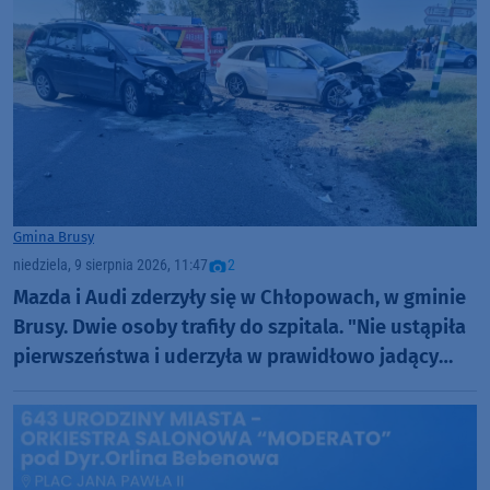
Gmina Brusy
niedziela, 9 sierpnia 2026, 11:47
2
Mazda i Audi zderzyły się w Chłopowach, w gminie
Brusy. Dwie osoby trafiły do szpitala. "Nie ustąpiła
pierwszeństwa i uderzyła w prawidłowo jadący
samochód" (FOTO)