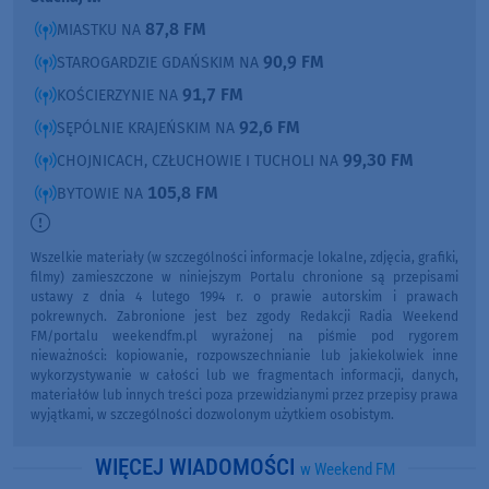
87,8 FM
MIASTKU NA
90,9 FM
STAROGARDZIE GDAŃSKIM NA
91,7 FM
KOŚCIERZYNIE NA
92,6 FM
SĘPÓLNIE KRAJEŃSKIM NA
99,30 FM
CHOJNICACH, CZŁUCHOWIE I TUCHOLI NA
105,8 FM
BYTOWIE NA
Wszelkie materiały (w szczególności informacje lokalne, zdjęcia, grafiki,
filmy) zamieszczone w niniejszym Portalu chronione są przepisami
ustawy z dnia 4 lutego 1994 r. o prawie autorskim i prawach
pokrewnych. Zabronione jest bez zgody Redakcji Radia Weekend
FM/portalu weekendfm.pl wyrażonej na piśmie pod rygorem
nieważności: kopiowanie, rozpowszechnianie lub jakiekolwiek inne
wykorzystywanie w całości lub we fragmentach informacji, danych,
materiałów lub innych treści poza przewidzianymi przez przepisy prawa
wyjątkami, w szczególności dozwolonym użytkiem osobistym.
WIĘCEJ WIADOMOŚCI
w Weekend FM