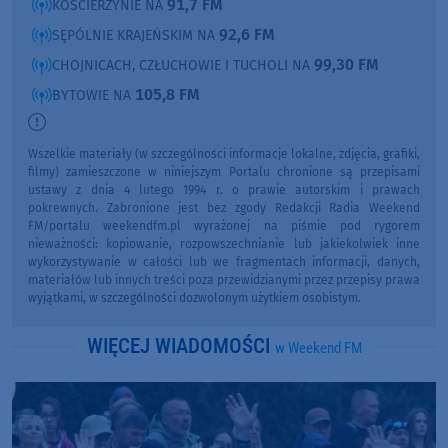
91,7 FM
KOŚCIERZYNIE NA
92,6 FM
SĘPÓLNIE KRAJEŃSKIM NA
99,30 FM
CHOJNICACH, CZŁUCHOWIE I TUCHOLI NA
105,8 FM
BYTOWIE NA
Wszelkie materiały (w szczególności informacje lokalne, zdjęcia, grafiki,
filmy) zamieszczone w niniejszym Portalu chronione są przepisami
ustawy z dnia 4 lutego 1994 r. o prawie autorskim i prawach
pokrewnych. Zabronione jest bez zgody Redakcji Radia Weekend
FM/portalu weekendfm.pl wyrażonej na piśmie pod rygorem
nieważności: kopiowanie, rozpowszechnianie lub jakiekolwiek inne
wykorzystywanie w całości lub we fragmentach informacji, danych,
materiałów lub innych treści poza przewidzianymi przez przepisy prawa
wyjątkami, w szczególności dozwolonym użytkiem osobistym.
WIĘCEJ WIADOMOŚCI
w Weekend FM