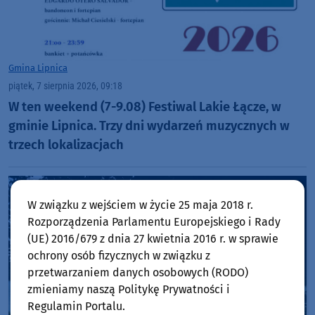
Gmina Lipnica
piątek, 7 sierpnia 2026, 09:18
W ten weekend (7-9.08) Festiwal Lakie Łącze, w
gminie Lipnica. Trzy dni wydarzeń muzycznych w
trzech lokalizacjach
W związku z wejściem w życie 25 maja 2018 r.
Rozporządzenia Parlamentu Europejskiego i Rady
(UE) 2016/679 z dnia 27 kwietnia 2016 r. w sprawie
ochrony osób fizycznych w związku z
przetwarzaniem danych osobowych (RODO)
zmieniamy naszą Politykę Prywatności i
Regulamin Portalu.