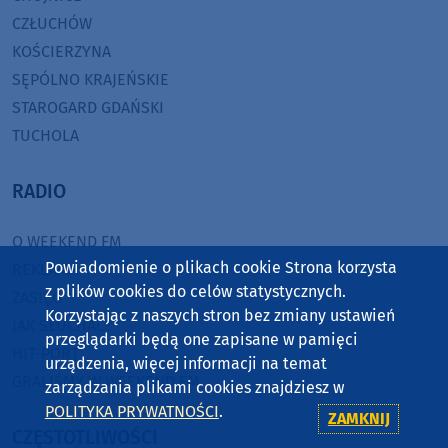
CZŁUCHÓW
KOŚCIERZYNA
SĘPÓLNO KRAJEŃSKIE
STAROGARD GDAŃSKI
TUCHOLA
RADIO
O WEEKEND FM
Powiadomienie o plikach cookie Strona korzysta
REKLAMA
z plików cookies do celów statystycznych.
ZASIĘG
Korzystając z naszych stron bez zmiany ustawień
JAK SŁUCHAĆ?
przeglądarki będą one zapisane w pamięci
HIT-PORT
urządzenia, więcej informacji na temat
GRALIŚMY W WEEKEND FM
zarządzania plikami cookies znajdziesz w
POLITYKA PRYWATNOŚCI
.
ZAMKNIJ
CZĘSTOTLIWOŚCI