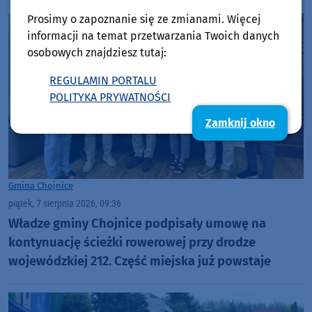
Prosimy o zapoznanie się ze zmianami. Więcej
informacji na temat przetwarzania Twoich danych
osobowych znajdziesz tutaj:
REGULAMIN PORTALU
POLITYKA PRYWATNOŚCI
Zamknij okno
Gmina Chojnice
piątek, 7 sierpnia 2026, 09:36
Władze gminy Chojnice podpisały umowę na
kontynuację ścieżki rowerowej przy drodze
wojewódzkiej 212. Część miejska już powstaje