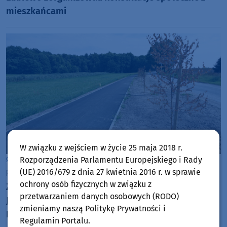
mieszkańcami
W związku z wejściem w życie 25 maja 2018 r.
Rozporządzenia Parlamentu Europejskiego i Rady
Gmina Kamień Krajeński
(UE) 2016/679 z dnia 27 kwietnia 2016 r. w sprawie
piątek, 7 sierpnia 2026, 11:04
ochrony osób fizycznych w związku z
Zakończyła się budowa ścieżki rowerowej z
przetwarzaniem danych osobowych (RODO)
Jerzmionek do Zamartego, w gminie Kamień
zmieniamy naszą Politykę Prywatności i
Krajeński. Nieco przed terminem
Regulamin Portalu.