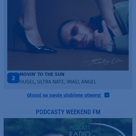
LEGENDARY LOVERS (SAVE ME)
3
KATY PERRY & CHIEF KEEF
Głosuj na swoje ulubione utwory!
PODCASTY WEEKEND FM