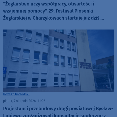
"Żeglarstwo uczy współpracy, otwartości i
wzajemnej pomocy". 29. Festiwal Piosenki
Żeglarskiej w Charzykowach startuje już dziś.
Szanty, gwiazdy i wyjątkowa atmosfera (ROZMOWA)
Powiat Tucholski
piątek, 7 sierpnia 2026, 11:06
Projektanci przebudowy drogi powiatowej Bysław-
Lubiewo zorganizowali konsultacje społeczne z