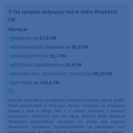
O tej sprawie usłyszysz też w radiu Weekend
FM.
Słuchaj w:
87,8 FM
MIASTKU NA
90,9 FM
STAROGARDZIE GDAŃSKIM NA
91,7 FM
KOŚCIERZYNIE NA
92,6 FM
SĘPÓLNIE KRAJEŃSKIM NA
99,30 FM
CHOJNICACH, CZŁUCHOWIE I TUCHOLI NA
105,8 FM
BYTOWIE NA
Wszelkie materiały (w szczególności informacje lokalne, zdjęcia, grafiki,
filmy) zamieszczone w niniejszym Portalu chronione są przepisami
ustawy z dnia 4 lutego 1994 r. o prawie autorskim i prawach
pokrewnych. Zabronione jest bez zgody Redakcji Radia Weekend
FM/portalu weekendfm.pl wyrażonej na piśmie pod rygorem
nieważności: kopiowanie, rozpowszechnianie lub jakiekolwiek inne
wykorzystywanie w całości lub we fragmentach informacji, danych,