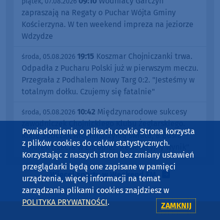
09:10
Wodniacy Garczyn
piątek, 07.08.2026
zapraszają na Regaty o Puchar Wójta Gminy
Kościerzyna. W ten weekend impreza na jeziorze
Wdzydze
19:15
Koszmar Chojniczanki trwa.
środa, 05.08.2026
Odpadła z Pucharu Polski już w pierwszym meczu.
Przegrała z Podhalem Nowy Targ 0:2. "Jesteśmy w
totalnym dołku. Czujemy się fatalnie"
10:42
Międzynarodowe sukcesy
środa, 05.08.2026
zawodniczek Chojnickiego Klubu Żeglarskiego.
Powiadomienie o plikach cookie Strona korzysta
Klara Sobczak wicemistrzynią świata, a Basia
z plików cookies do celów statystycznych.
Gmurek trzecia w Europie. "Rewelacyjny wynik"
Korzystając z naszych stron bez zmiany ustawień
przeglądarki będą one zapisane w pamięci
Więcej sportu w Weekend FM
urządzenia, więcej informacji na temat
zarządzania plikami cookies znajdziesz w
POLITYKA PRYWATNOŚCI
.
OSTATNIO DODANO
ZAMKNIJ
w Weekend FM