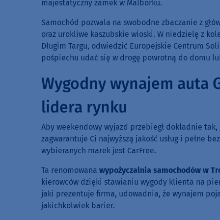
majestatyczny zamek w Malborku.
Samochód pozwala na swobodne zbaczanie z główny
oraz urokliwe kaszubskie wioski. W niedzielę z k
Długim Targu, odwiedzić Europejskie Centrum Soli
pośpiechu udać się w drogę powrotną do domu lub
Wygodny wynajem auta G
lidera rynku
Aby weekendowy wyjazd przebiegł dokładnie tak, j
zagwarantuje Ci najwyższą jakość usług i pełne be
wybieranych marek jest CarFree.
Ta renomowana
wypożyczalnia samochodów w Tr
kierowców dzięki stawianiu wygody klienta na pier
jaki prezentuje firma, udowadnia, że wynajem po
jakichkolwiek barier.