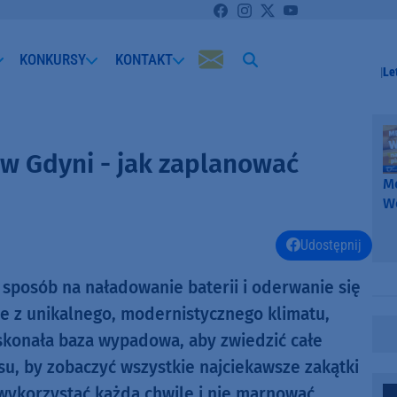
KONKURSY
KONTAKT
Le
w Gdyni - jak zaplanować
Me
W
-
k
Udostępnij
W
posób na naładowanie baterii i oderwanie się
e z unikalnego, modernistycznego klimatu,
oskonała baza wypadowa, aby zwiedzić całe
su, by zobaczyć wszystkie najciekawsze zakątki
 wykorzystać każdą chwilę i nie marnować