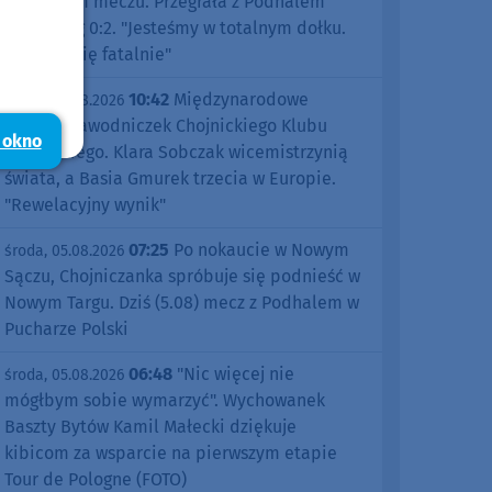
pierwszym meczu. Przegrała z Podhalem
Nowy Targ 0:2. "Jesteśmy w totalnym dołku.
Czujemy się fatalnie"
10:42
Międzynarodowe
środa, 05.08.2026
sukcesy zawodniczek Chojnickiego Klubu
 okno
Żeglarskiego. Klara Sobczak wicemistrzynią
świata, a Basia Gmurek trzecia w Europie.
"Rewelacyjny wynik"
07:25
Po nokaucie w Nowym
środa, 05.08.2026
Sączu, Chojniczanka spróbuje się podnieść w
Nowym Targu. Dziś (5.08) mecz z Podhalem w
Pucharze Polski
06:48
"Nic więcej nie
środa, 05.08.2026
mógłbym sobie wymarzyć". Wychowanek
Baszty Bytów Kamil Małecki dziękuje
kibicom za wsparcie na pierwszym etapie
Tour de Pologne (FOTO)