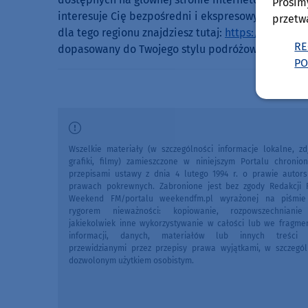
Prosim
interesuje Cię bezpośredni i ekspresowy
wynajem 
przetw
dla tego regionu znajdziesz tutaj:
https://carfree
RE
dopasowany do Twojego stylu podróżowania i cie
PO
Wszelkie materiały (w szczególności informacje lokalne, zdj
grafiki, filmy) zamieszczone w niniejszym Portalu chronio
przepisami ustawy z dnia 4 lutego 1994 r. o prawie autors
prawach pokrewnych. Zabronione jest bez zgody Redakcji 
Weekend FM/portalu weekendfm.pl wyrażonej na piśmi
rygorem nieważności: kopiowanie, rozpowszechniani
jakiekolwiek inne wykorzystywanie w całości lub we fragme
informacji, danych, materiałów lub innych treści 
przewidzianymi przez przepisy prawa wyjątkami, w szczegól
dozwolonym użytkiem osobistym.