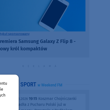
rtykuł sponsorowany
remiera Samsung Galaxy Z Flip 8 -
owy król kompaktów
entu
SPORT
w Weekend FM
ie
ych
19:15
Koszmar Chojniczanki
środa, 05.08.2026
trwa. Odpadła z Pucharu Polski już w