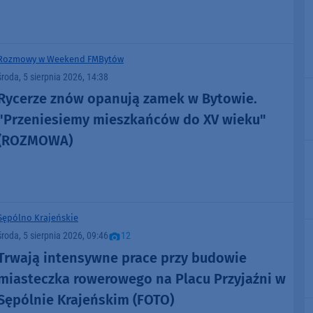
3 kilometry trasy
Rozmowy w Weekend FM
Bytów
środa, 5 sierpnia 2026, 14:38
Rycerze znów opanują zamek w Bytowie.
"Przeniesiemy mieszkańców do XV wieku"
(ROZMOWA)
Sępólno Krajeńskie
środa, 5 sierpnia 2026, 09:46
12
Trwają intensywne prace przy budowie
miasteczka rowerowego na Placu Przyjaźni w
Sępólnie Krajeńskim (FOTO)