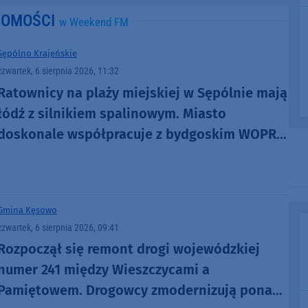
DOMOŚCI
w Weekend FM
Sępólno Krajeńskie
czwartek, 6 sierpnia 2026, 11:32
Ratownicy na plaży miejskiej w Sępólnie mają
łódź z silnikiem spalinowym. Miasto
doskonale współpracuje z bydgoskim WOPR-
em
Gmina Kęsowo
czwartek, 6 sierpnia 2026, 09:41
Rozpoczął się remont drogi wojewódzkiej
numer 241 między Wieszczycami a
Pamiętowem. Drogowcy zmodernizują ponad