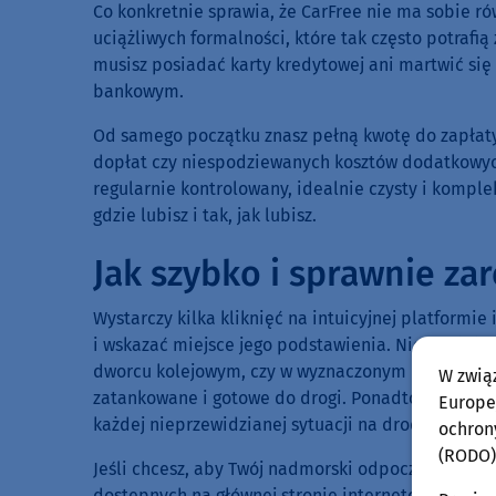
Co konkretnie sprawia, że CarFree nie ma sobie r
uciążliwych formalności, które tak często potrafi
musisz posiadać karty kredytowej ani martwić si
bankowym.
Od samego początku znasz pełną kwotę do zapłaty
dopłat czy niespodziewanych kosztów dodatkowych
regularnie kontrolowany, idealnie czysty i kompl
gdzie lubisz i tak, jak lubisz.
Jak szybko i sprawnie z
Wystarczy kilka kliknięć na intuicyjnej platformi
i wskazać miejsce jego podstawienia. Niezależnie 
dworcu kolejowym, czy w wyznaczonym punkcie na 
W zwią
zatankowane i gotowe do drogi. Ponadto, całodob
Europej
każdej nieprzewidzianej sytuacji na drodze.
ochron
(RODO)
Jeśli chcesz, aby Twój nadmorski odpoczynek udał 
dostępnych na głównej stronie internetowej CarF