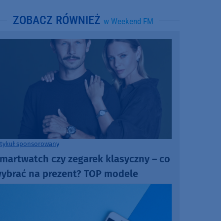
ZOBACZ RÓWNIEŻ
w Weekend FM
rtykuł sponsorowany
martwatch czy zegarek klasyczny – co
ybrać na prezent? TOP modele