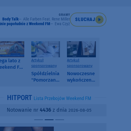
GRAMY
Body Talk
Alle Farben Feat. Rene Miller
SŁUCHAJ
tnie popołudnie z Weekend FM
Ewa Czyż
ga lato z
Artykuł
Artykuł
sponsorowany
sponsorowany
eekend FM
 poranny
Spółdzielnia
Nowoczesne
onkurs w
"Pomorzanka"
wykończenia
eekend FM
w
ścian.
Człuchowie
Dlaczego
HITPORT
Lista Przebojów Weekend FM
informuje o
SPC, WPC i
przetargach
fornir
Notowanie nr
4436
z dnia
2026-08-05
i ofertach
kamienny
najmu
zyskują na
popularności?