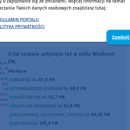
y o zapoznanie się ze zmianami. Więcej informacji na temat
auta Gdynia weekend
, dedykowany panel rezerwacyjny
arzania Twoich danych osobowych znajdziesz tutaj:
.pl/pl/wypozyczalnia-samochodow-gdynia
. Wybierz model
GULAMIN PORTALU
sz się weekendem w zachwycającym polskim Trójmieście.
LITYKA PRYWATNOŚCI
Zamknij
Artykuł sponsorowany
O tej sprawie usłyszysz też w radiu Weekend
FM.
ęcia,
ne są
Słuchaj w:
kim i
Radia
87,8 FM
MIASTKU NA
e pod
90,9 FM
STAROGARDZIE GDAŃSKIM NA
e lub
ntach
91,7 FM
KOŚCIERZYNIE NA
poza
ności
92,6 FM
SĘPÓLNIE KRAJEŃSKIM NA
99,30 FM
CHOJNICACH, CZŁUCHOWIE I TUCHOLI NA
105,8 FM
BYTOWIE NA