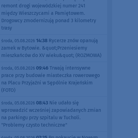
remont drogi wojewódzkiej numer 241
między Wieszczycami a Pamiętowem.
Drogowcy zmodernizują ponad 3 kilometry
trasy
14:38
Rycerze znów opanują
środa, 05.08.2026
zamek w Bytowie. &quot;Przeniesiemy
mieszkańców do XV wieku&quot; (ROZMOWA)
09:46
Trwają intensywne
środa, 05.08.2026
prace przy budowie miasteczka rowerowego
na Placu Przyjaźni w Sępólnie Krajeńskim
(FOTO)
08:43
Nie udało się
środa, 05.08.2026
wprowadzić wcześniej zapowiadanych zmian
na parkingu przy szpitalu w Tucholi.
"Problemy czysto techniczne"
07:25
Po nokaucie w Nowym
środa, 05.08.2026