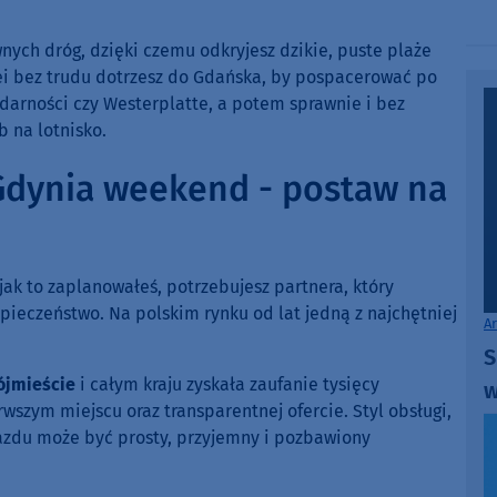
ch dróg, dzięki czemu odkryjesz dzikie, puste plaże
olei bez trudu dotrzesz do Gdańska, by pospacerować po
darności czy Westerplatte, a potem sprawnie i bez
 na lotnisko.
dynia weekend - postaw na
ak to zaplanowałeś, potrzebujesz partnera, który
zpieczeństwo. Na polskim rynku od lat jedną z najchętniej
A
S
ójmieście
i całym kraju zyskała zaufanie tysięcy
w
wszym miejscu oraz transparentnej ofercie. Styl obsługi,
jazdu może być prosty, przyjemny i pozbawiony