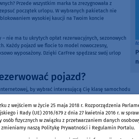
ównych? Przede wszystkim marka ta zrezygnowała z
ą zepsuć początek urlopu. W wybranych pakietach nie
ę blokowaniem wysokiej kaucji na Twoim koncie
 – nie ma tu ukrytych opłat rezerwacyjnych, sezonowych
A
. Każdy pojazd we flocie to model nowoczesny,
P
eksowo wyposażony. Dzięki CarFree spędzasz swój urlop
n
arezerwować pojazd?
e internetowej, by wybrać interesującą Cię klasę samochodu
od tego, czy chcesz odebrać kluczyki pod hotelem, na
terenie miasta, auto będzie na Ciebie czekać w pełni
zku z wejściem w życie 25 maja 2018 r. Rozporządzenia Parlam
owa opieka techniczna i assistance gwarantują pomoc w
skiego i Rady (UE) 2016/679 z dnia 27 kwietnia 2016 r. w spraw
y osób fizycznych w związku z przetwarzaniem danych osobow
 zmieniamy naszą Politykę Prywatności i Regulamin Portalu.
się celująco, zapoznaj się z pełną gamą propozycji
ree pod adresem:
https://carfree.pl/
. Natomiast jeżeli