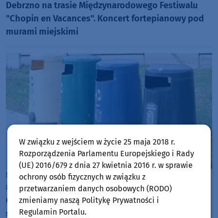
Debrzno na trasie Międzynarodowego Festiwalu
"Chopin en Vacances". Koncert fortepianowy pod
murami miejskimi
W związku z wejściem w życie 25 maja 2018 r.
Rozporządzenia Parlamentu Europejskiego i Rady
(UE) 2016/679 z dnia 27 kwietnia 2016 r. w sprawie
Gmina Debrzno
ochrony osób fizycznych w związku z
piątek, 17 lipca 2026, 09:21
przetwarzaniem danych osobowych (RODO)
Gmina Debrzno załata dziurę w budżecie systemu
zmieniamy naszą Politykę Prywatności i
Regulamin Portalu.
śmieciowego. Dopłaci nawet pół miliona złotych