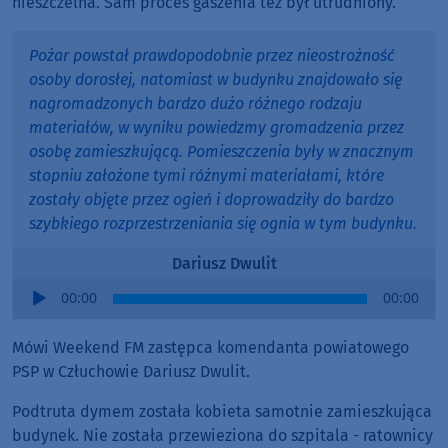
nieszczelna. Sam proces gaszenia też był utrudniony.
Pożar powstał prawdopodobnie przez nieostrożność
osoby dorosłej, natomiast w budynku znajdowało się
nagromadzonych bardzo dużo różnego rodzaju
materiałów, w wyniku powiedzmy gromadzenia przez
osobę zamieszkującą. Pomieszczenia były w znacznym
stopniu założone tymi różnymi materiałami, które
zostały objęte przez ogień i doprowadziły do bardzo
szybkiego rozprzestrzeniania się ognia w tym budynku.
Dariusz Dwulit
Audio
00:00
00:00
Player
Mówi Weekend FM zastępca komendanta powiatowego
PSP w Człuchowie Dariusz Dwulit.
Podtruta dymem została kobieta samotnie zamieszkująca
budynek. Nie została przewieziona do szpitala - ratownicy