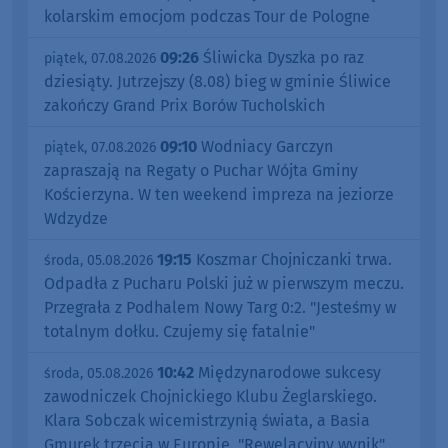
kolarskim emocjom podczas Tour de Pologne
09:26
Śliwicka Dyszka po raz
piątek, 07.08.2026
dziesiąty. Jutrzejszy (8.08) bieg w gminie Śliwice
zakończy Grand Prix Borów Tucholskich
09:10
Wodniacy Garczyn
piątek, 07.08.2026
zapraszają na Regaty o Puchar Wójta Gminy
Kościerzyna. W ten weekend impreza na jeziorze
Wdzydze
19:15
Koszmar Chojniczanki trwa.
środa, 05.08.2026
Odpadła z Pucharu Polski już w pierwszym meczu.
Przegrała z Podhalem Nowy Targ 0:2. "Jesteśmy w
totalnym dołku. Czujemy się fatalnie"
10:42
Międzynarodowe sukcesy
środa, 05.08.2026
zawodniczek Chojnickiego Klubu Żeglarskiego.
Klara Sobczak wicemistrzynią świata, a Basia
Gmurek trzecia w Europie. "Rewelacyjny wynik"