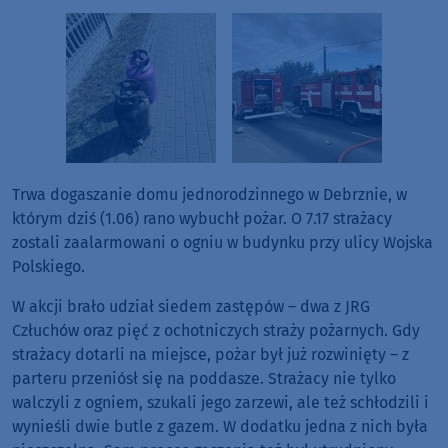
Trwa dogaszanie domu jednorodzinnego w Debrznie, w
którym dziś (1.06) rano wybuchł pożar. O 7.17 strażacy
zostali zaalarmowani o ogniu w budynku przy ulicy Wojska
Polskiego.
W akcji brało udział siedem zastępów – dwa z JRG
Człuchów oraz pięć z ochotniczych straży pożarnych. Gdy
strażacy dotarli na miejsce, pożar był już rozwinięty – z
parteru przeniósł się na poddasze. Strażacy nie tylko
walczyli z ogniem, szukali jego zarzewi, ale też schłodzili i
wynieśli dwie butle z gazem. W dodatku jedna z nich była