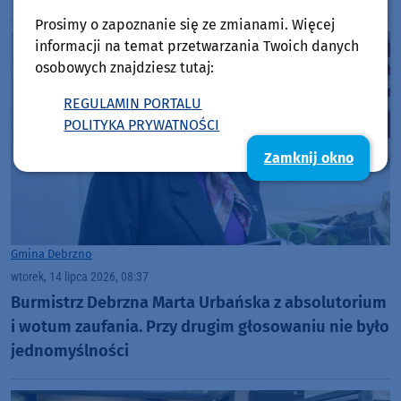
Prosimy o zapoznanie się ze zmianami. Więcej
informacji na temat przetwarzania Twoich danych
osobowych znajdziesz tutaj:
REGULAMIN PORTALU
POLITYKA PRYWATNOŚCI
Zamknij okno
Gmina Debrzno
wtorek, 14 lipca 2026, 08:37
Burmistrz Debrzna Marta Urbańska z absolutorium
i wotum zaufania. Przy drugim głosowaniu nie było
jednomyślności