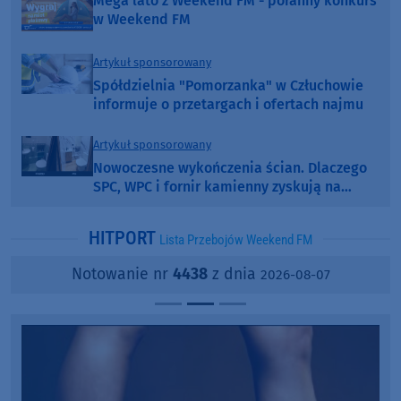
Mega lato z Weekend FM - poranny konkurs
w Weekend FM
Artykuł sponsorowany
Spółdzielnia "Pomorzanka" w Człuchowie
informuje o przetargach i ofertach najmu
Artykuł sponsorowany
Nowoczesne wykończenia ścian. Dlaczego
SPC, WPC i fornir kamienny zyskują na
popularności?
HITPORT
Lista Przebojów Weekend FM
Notowanie nr
4438
z dnia
2026-08-07