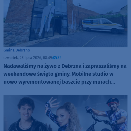
Gmina Debrzno
czwartek, 23 lipca 2026, 08:49
32
Nadawaliśmy na żywo z Debrzna i zapraszaliśmy na
weekendowe święto gminy. Mobilne studio w
nowo wyremontowanej baszcie przy murach
miejskich (ROZMOWY, FOTO)