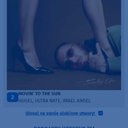
LEGENDARY LOVERS (SAVE ME)
3
KATY PERRY & CHIEF KEEF
Głosuj na swoje ulubione utwory!