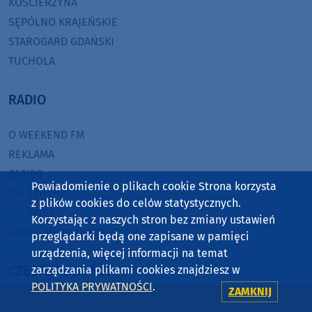
KOŚCIERZYNA
SĘPÓLNO KRAJEŃSKIE
STAROGARD GDAŃSKI
TUCHOLA
RADIO
O WEEKEND FM
REKLAMA
ZASIĘG
Powiadomienie o plikach cookie Strona korzysta
JAK SŁUCHAĆ?
z plików cookies do celów statystycznych.
HIT-PORT
Korzystając z naszych stron bez zmiany ustawień
GRALIŚMY W WEEKEND FM
przeglądarki będą one zapisane w pamięci
urządzenia, więcej informacji na temat
CZĘSTOTLIWOŚCI
zarządzania plikami cookies znajdziesz w
POLITYKA PRYWATNOŚCI
.
ZAMKNIJ
87,8 FM
MIASTKO