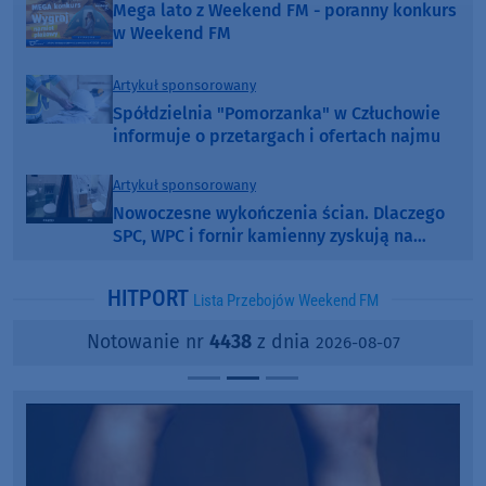
Mega lato z Weekend FM - poranny konkurs
w Weekend FM
Artykuł sponsorowany
Spółdzielnia "Pomorzanka" w Człuchowie
informuje o przetargach i ofertach najmu
Artykuł sponsorowany
Nowoczesne wykończenia ścian. Dlaczego
SPC, WPC i fornir kamienny zyskują na
popularności?
HITPORT
Lista Przebojów Weekend FM
Notowanie nr
4438
z dnia
2026-08-07