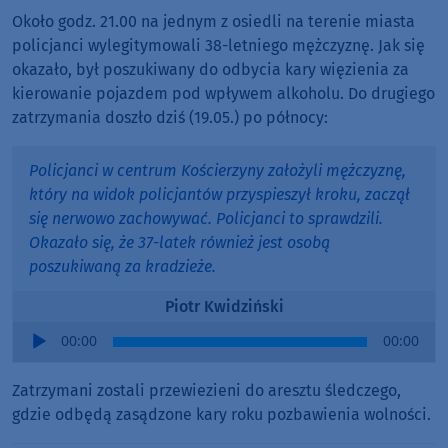
Około godz. 21.00 na jednym z osiedli na terenie miasta
policjanci wylegitymowali 38-letniego mężczyznę. Jak się
okazało, był poszukiwany do odbycia kary więzienia za
kierowanie pojazdem pod wpływem alkoholu. Do drugiego
zatrzymania doszło dziś (19.05.) po północy:
Policjanci w centrum Kościerzyny założyli mężczyznę,
który na widok policjantów przyspieszył kroku, zaczął
się nerwowo zachowywać. Policjanci to sprawdzili.
Okazało się, że 37-latek również jest osobą
poszukiwaną za kradzieże.
Piotr Kwidziński
Audio
00:00
00:00
Player
Zatrzymani zostali przewiezieni do aresztu śledczego,
gdzie odbędą zasądzone kary roku pozbawienia wolności.