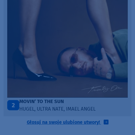
LEGENDARY LOVERS (SAVE ME)
3
KATY PERRY & CHIEF KEEF
Głosuj na swoje ulubione utwory!