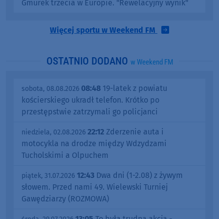
Gmurek trzecia w Europie. "Rewelacyjny wynik"
Więcej sportu w Weekend FM
OSTATNIO DODANO
w Weekend FM
08:48
19-latek z powiatu
sobota, 08.08.2026
kościerskiego ukradł telefon. Krótko po
przestępstwie zatrzymali go policjanci
22:12
Zderzenie auta i
niedziela, 02.08.2026
motocykla na drodze między Wdzydzami
Tucholskimi a Olpuchem
12:43
Dwa dni (1-2.08) z żywym
piątek, 31.07.2026
słowem. Przed nami 49. Wielewski Turniej
Gawędziarzy (ROZMOWA)
13:05
To była trudna akcja -