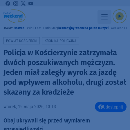
Heaven
Avicii Feat. Chris Martin
Wakacyjny weekend pełen muzyki
Weekend FM
GRAMY
POWIAT KOŚCIERSKI
KRONIKA POLICYJNA
Policja w Kościerzynie zatrzymała
dwóch poszukiwanych mężczyzn.
Jeden miał zaległy wyrok za jazdę
pod wpływem alkoholu, drugi został
skazany za kradzieże
wtorek, 19 maja 2026, 13:13
Udostępnij
Obaj ukrywali się przed wymiarem
sprawiedliwości.