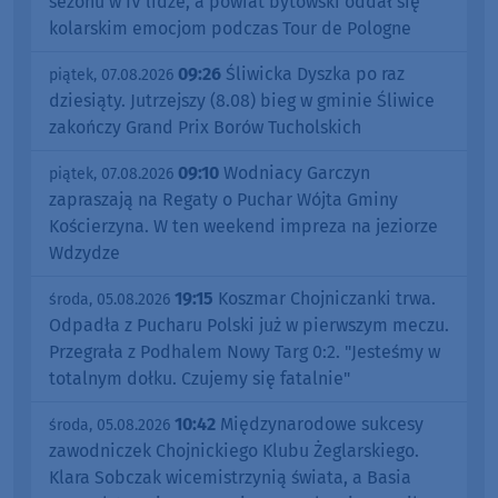
sezonu w IV lidze, a powiat bytowski oddał się
kolarskim emocjom podczas Tour de Pologne
09:26
Śliwicka Dyszka po raz
piątek, 07.08.2026
dziesiąty. Jutrzejszy (8.08) bieg w gminie Śliwice
zakończy Grand Prix Borów Tucholskich
09:10
Wodniacy Garczyn
piątek, 07.08.2026
zapraszają na Regaty o Puchar Wójta Gminy
Kościerzyna. W ten weekend impreza na jeziorze
Wdzydze
19:15
Koszmar Chojniczanki trwa.
środa, 05.08.2026
Odpadła z Pucharu Polski już w pierwszym meczu.
Przegrała z Podhalem Nowy Targ 0:2. "Jesteśmy w
totalnym dołku. Czujemy się fatalnie"
10:42
Międzynarodowe sukcesy
środa, 05.08.2026
zawodniczek Chojnickiego Klubu Żeglarskiego.
Klara Sobczak wicemistrzynią świata, a Basia