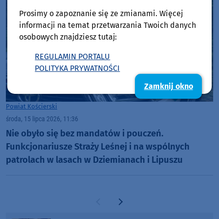
Prosimy o zapoznanie się ze zmianami. Więcej
informacji na temat przetwarzania Twoich danych
osobowych znajdziesz tutaj:
REGULAMIN PORTALU
POLITYKA PRYWATNOŚCI
Zamknij okno
Powiat Kościerski
środa, 15 lipca 2026, 11:36
Nie obyło się bez mandatów i pouczeń.
Funkcjonariusze Straży Leśnej i na wspólnych
patrolach w lasach w Dziemianach i Lipuszu
Poprzednia strona
Następna strona