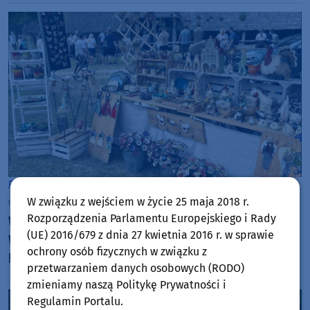
Powiat Kościerski
W związku z wejściem w życie 25 maja 2018 r.
czwartek, 16 lipca 2026, 07:45
Rozporządzenia Parlamentu Europejskiego i Rady
W ten weekend kolejna, już 51. edycja Jarmarku
(UE) 2016/679 z dnia 27 kwietnia 2016 r. w sprawie
Wdzydzkiego. "To największy na Kaszubach
ochrony osób fizycznych w związku z
kiermasz rękodzieła i sztuki ludowej"
przetwarzaniem danych osobowych (RODO)
zmieniamy naszą Politykę Prywatności i
Regulamin Portalu.