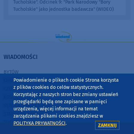
Tucholskie". Odcinek 9: "Park Narodowy "Bory
Tucholskie" jako jednostka badawcza" (WIDEO)
WIADOMOŚCI
BYTÓW
Powiadomienie o plikach cookie Strona korzysta
CHOJNICE
z plików cookies do celów statystycznych.
CZŁUCHÓW
Korzystając z naszych stron bez zmiany ustawień
KOŚCIERZYNA
przeglądarki będą one zapisane w pamięci
SĘPÓLNO KRAJEŃSKIE
urządzenia, więcej informacji na temat
STAROGARD GDAŃSKI
zarządzania plikami cookies znajdziesz w
TUCHOLA
POLITYKA PRYWATNOŚCI
.
ZAMKNIJ