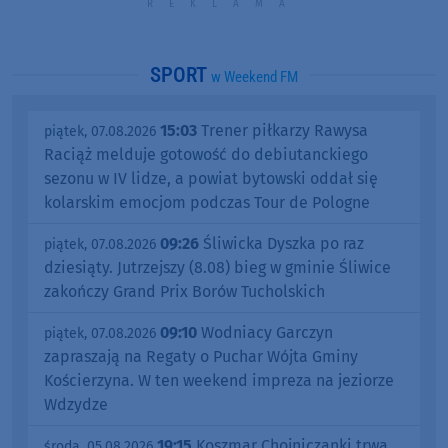
SPORT
w Weekend FM
15:03
Trener piłkarzy Rawysa
piątek, 07.08.2026
Raciąż melduje gotowość do debiutanckiego
sezonu w IV lidze, a powiat bytowski oddał się
kolarskim emocjom podczas Tour de Pologne
09:26
Śliwicka Dyszka po raz
piątek, 07.08.2026
dziesiąty. Jutrzejszy (8.08) bieg w gminie Śliwice
zakończy Grand Prix Borów Tucholskich
09:10
Wodniacy Garczyn
piątek, 07.08.2026
zapraszają na Regaty o Puchar Wójta Gminy
Kościerzyna. W ten weekend impreza na jeziorze
Wdzydze
19:15
Koszmar Chojniczanki trwa.
środa, 05.08.2026