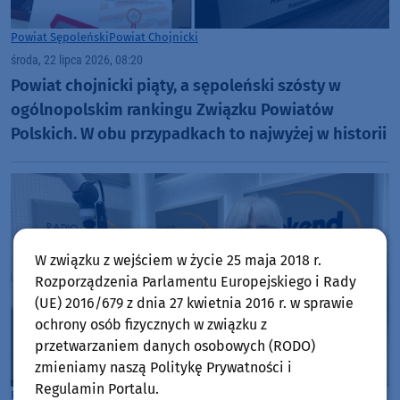
Powiat Sępoleński
Powiat Chojnicki
środa, 22 lipca 2026, 08:20
Powiat chojnicki piąty, a sępoleński szósty w
ogólnopolskim rankingu Związku Powiatów
Polskich. W obu przypadkach to najwyżej w historii
W związku z wejściem w życie 25 maja 2018 r.
Rozporządzenia Parlamentu Europejskiego i Rady
(UE) 2016/679 z dnia 27 kwietnia 2016 r. w sprawie
ochrony osób fizycznych w związku z
przetwarzaniem danych osobowych (RODO)
zmieniamy naszą Politykę Prywatności i
Regulamin Portalu.
Powiat Chojnicki