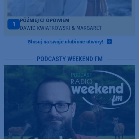
PÓŹNIEJ CI OPOWIEM
1
DAWID KWIATKOWSKI & MARGARET
Głosuj na swoje ulubione utwory!
PODCASTY WEEKEND FM