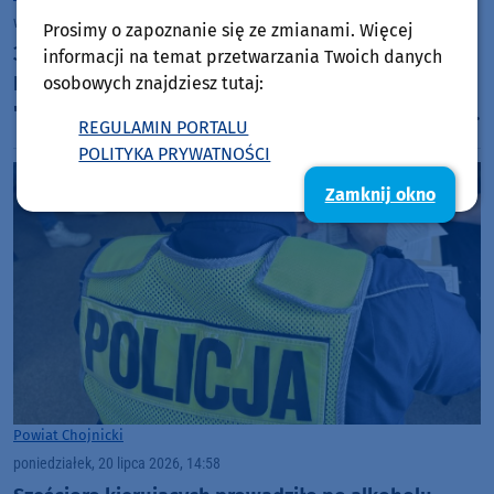
wtorek, 21 lipca 2026, 09:02
Prosimy o zapoznanie się ze zmianami. Więcej
30 lat razem dla przyrody. Jubileusz 30-lecia Parku
informacji na temat przetwarzania Twoich danych
Narodowego "Bory Tucholskie". Odcinek 7:
osobowych znajdziesz tutaj:
"Dlaczego przed wycieczką do Parku Narodowego
REGULAMIN PORTALU
"Bory Tucholskie" warto odwiedzić muzeum PNBT?
POLITYKA PRYWATNOŚCI
(WIDEO)
Zamknij okno
Powiat Chojnicki
poniedziałek, 20 lipca 2026, 14:58