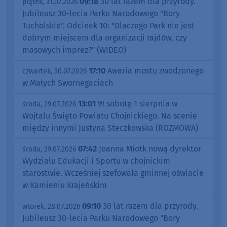
09:18
30 lat razem dla przyrody.
piątek, 31.07.2026
Jubileusz 30-lecia Parku Narodowego "Bory
Tucholskie". Odcinek 10: "Dlaczego Park nie jest
dobrym miejscem dla organizacji rajdów, czy
masowych imprez?" (WIDEO)
17:10
Awaria mostu zwodzonego
czwartek, 30.07.2026
w Małych Swornegaciach
13:01
W sobotę 1 sierpnia w
środa, 29.07.2026
Wojtalu Święto Powiatu Chojnickiego. Na scenie
między innymi Justyna Steczkowska (ROZMOWA)
07:42
Joanna Miotk nową dyrektor
środa, 29.07.2026
Wydziału Edukacji i Sportu w chojnickim
starostwie. Wcześniej szefowała gminnej oświacie
w Kamieniu Krajeńskim
09:10
30 lat razem dla przyrody.
wtorek, 28.07.2026
Jubileusz 30-lecia Parku Narodowego "Bory