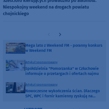
Sześcioro kierujących prowadziło po alkoholu.
Niespokojny weekend na drogach powiatu
chojnickiego
Poprzednia strona
Następna strona
Mega lato z Weekend FM - poranny konkurs
w Weekend FM
Artykuł sponsorowany
Spółdzielnia "Pomorzanka" w Człuchowie
informuje o przetargach i ofertach najmu
Artykuł sponsorowany
Nowoczesne wykończenia ścian. Dlaczego
SPC, WPC i fornir kamienny zyskują na
popularności?