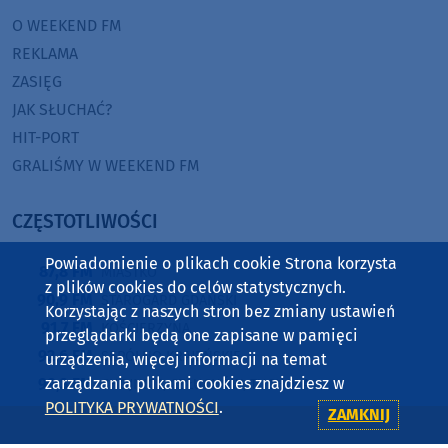
O WEEKEND FM
REKLAMA
ZASIĘG
JAK SŁUCHAĆ?
HIT-PORT
GRALIŚMY W WEEKEND FM
CZĘSTOTLIWOŚCI
Powiadomienie o plikach cookie Strona korzysta
87,8 FM
MIASTKO
z plików cookies do celów statystycznych.
90,9 FM
STAROGARD GDAŃSKI
Korzystając z naszych stron bez zmiany ustawień
91,7 FM
KOŚCIERZYNA
przeglądarki będą one zapisane w pamięci
92,6 FM
SĘPÓLNO KRAJEŃSKIE
urządzenia, więcej informacji na temat
zarządzania plikami cookies znajdziesz w
99,3 FM
CHOJNICE, CZŁUCHÓW, TUCHOLA
POLITYKA PRYWATNOŚCI
.
105,8 FM
BYTÓW
ZAMKNIJ