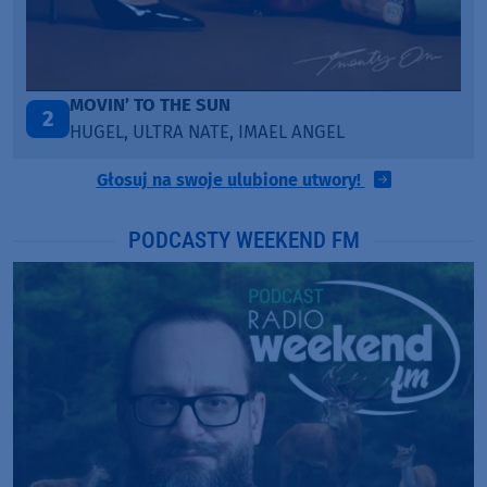
LEGENDARY LOVERS (SAVE ME)
3
KATY PERRY & CHIEF KEEF
Głosuj na swoje ulubione utwory!
PODCASTY WEEKEND FM