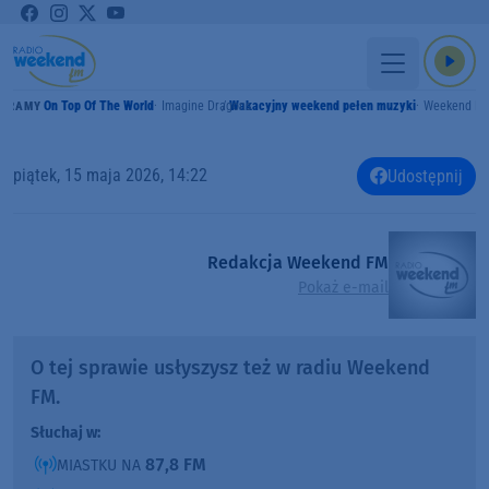
On Top Of The World
Imagine Dragons
Wakacyjny weekend pełen muzyki
Weekend F
GRAMY
piątek, 15 maja 2026, 14:22
Udostępnij
Redakcja Weekend FM
Pokaż e-mail
O tej sprawie usłyszysz też w radiu Weekend
FM.
Słuchaj w:
87,8 FM
MIASTKU NA