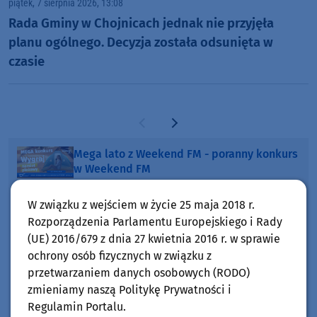
piątek, 7 sierpnia 2026, 13:08
Rada Gminy w Chojnicach jednak nie przyjęła
planu ogólnego. Decyzja została odsunięta w
czasie
Poprzednia strona
Następna strona
Mega lato z Weekend FM - poranny konkurs
w Weekend FM
Artykuł sponsorowany
W związku z wejściem w życie 25 maja 2018 r.
Spółdzielnia "Pomorzanka" w Człuchowie
Rozporządzenia Parlamentu Europejskiego i Rady
informuje o przetargach i ofertach najmu
(UE) 2016/679 z dnia 27 kwietnia 2016 r. w sprawie
ochrony osób fizycznych w związku z
Artykuł sponsorowany
przetwarzaniem danych osobowych (RODO)
Nowoczesne wykończenia ścian. Dlaczego
zmieniamy naszą Politykę Prywatności i
SPC, WPC i fornir kamienny zyskują na
Regulamin Portalu.
popularności?