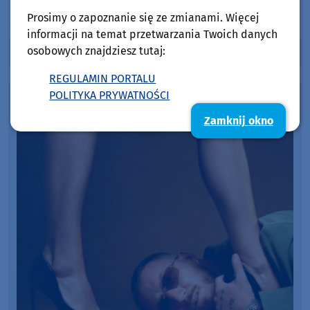
Prosimy o zapoznanie się ze zmianami. Więcej
HITPORT
Lista Przebojów Weekend FM
informacji na temat przetwarzania Twoich danych
osobowych znajdziesz tutaj:
Notowanie nr
4438
z dnia
2026-08-07
REGULAMIN PORTALU
POLITYKA PRYWATNOŚCI
Zamknij okno