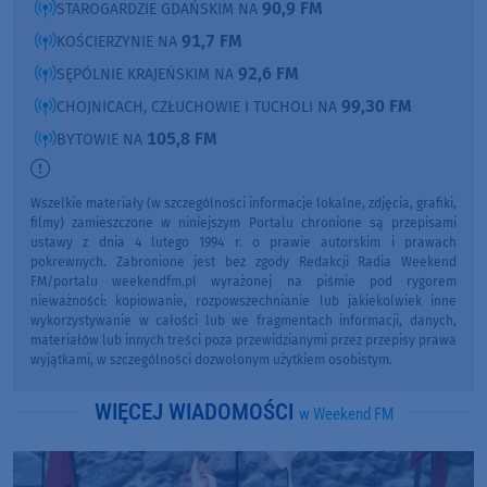
90,9 FM
STAROGARDZIE GDAŃSKIM NA
91,7 FM
KOŚCIERZYNIE NA
92,6 FM
SĘPÓLNIE KRAJEŃSKIM NA
99,30 FM
CHOJNICACH, CZŁUCHOWIE I TUCHOLI NA
105,8 FM
BYTOWIE NA
Wszelkie materiały (w szczególności informacje lokalne, zdjęcia, grafiki,
filmy) zamieszczone w niniejszym Portalu chronione są przepisami
ustawy z dnia 4 lutego 1994 r. o prawie autorskim i prawach
pokrewnych. Zabronione jest bez zgody Redakcji Radia Weekend
FM/portalu weekendfm.pl wyrażonej na piśmie pod rygorem
nieważności: kopiowanie, rozpowszechnianie lub jakiekolwiek inne
wykorzystywanie w całości lub we fragmentach informacji, danych,
materiałów lub innych treści poza przewidzianymi przez przepisy prawa
wyjątkami, w szczególności dozwolonym użytkiem osobistym.
WIĘCEJ WIADOMOŚCI
w Weekend FM