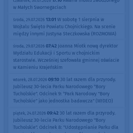
17:10
Awaria mostu zwodzonego
czwartek, 30.07.2026
w Małych Swornegaciach
13:01
W sobotę 1 sierpnia w
środa, 29.07.2026
Wojtalu Święto Powiatu Chojnickiego. Na scenie
między innymi Justyna Steczkowska (ROZMOWA)
07:42
Joanna Miotk nową dyrektor
środa, 29.07.2026
Wydziału Edukacji i Sportu w chojnickim
starostwie. Wcześniej szefowała gminnej oświacie
w Kamieniu Krajeńskim
09:10
30 lat razem dla przyrody.
wtorek, 28.07.2026
Jubileusz 30-lecia Parku Narodowego "Bory
Tucholskie". Odcinek 9: "Park Narodowy "Bory
Tucholskie" jako jednostka badawcza" (WIDEO)
09:42
30 lat razem dla przyrody.
piątek, 24.07.2026
Jubileusz 30-lecia Parku Narodowego "Bory
Tucholskie". Odcinek 8: "Udostępnianie Parku dla