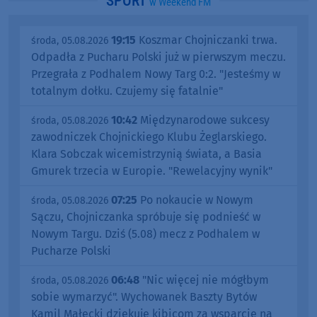
SPORT
w Weekend FM
19:15
Koszmar Chojniczanki trwa.
środa, 05.08.2026
Odpadła z Pucharu Polski już w pierwszym meczu.
Przegrała z Podhalem Nowy Targ 0:2. "Jesteśmy w
totalnym dołku. Czujemy się fatalnie"
10:42
Międzynarodowe sukcesy
środa, 05.08.2026
zawodniczek Chojnickiego Klubu Żeglarskiego.
Klara Sobczak wicemistrzynią świata, a Basia
Gmurek trzecia w Europie. "Rewelacyjny wynik"
07:25
Po nokaucie w Nowym
środa, 05.08.2026
Sączu, Chojniczanka spróbuje się podnieść w
Nowym Targu. Dziś (5.08) mecz z Podhalem w
Pucharze Polski
06:48
"Nic więcej nie mógłbym
środa, 05.08.2026
sobie wymarzyć". Wychowanek Baszty Bytów
Kamil Małecki dziękuje kibicom za wsparcie na