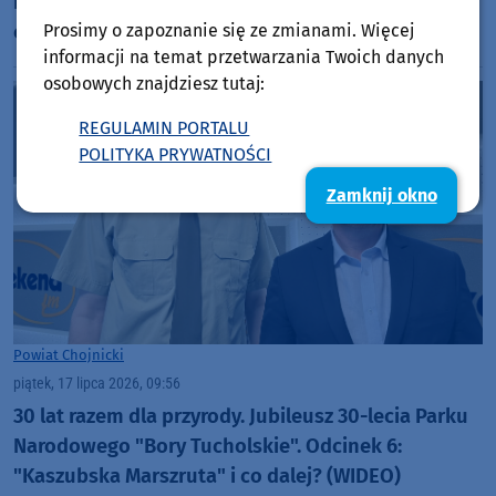
Niespokojny weekend na drogach powiatu
chojnickiego
Prosimy o zapoznanie się ze zmianami. Więcej
informacji na temat przetwarzania Twoich danych
osobowych znajdziesz tutaj:
REGULAMIN PORTALU
POLITYKA PRYWATNOŚCI
Zamknij okno
Powiat Chojnicki
piątek, 17 lipca 2026, 09:56
30 lat razem dla przyrody. Jubileusz 30-lecia Parku
Narodowego "Bory Tucholskie". Odcinek 6:
"Kaszubska Marszruta" i co dalej? (WIDEO)