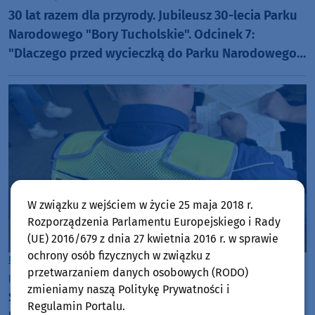
30 lat razem dla przyrody. Jubileusz 30-lecia Parku
Narodowego "Bory Tucholskie". Odcinek 7:
"Dlaczego przed wycieczką do Parku Narodowego
"Bory Tucholskie" warto odwiedzić muzeum PNBT?
(WIDEO)
W związku z wejściem w życie 25 maja 2018 r.
Rozporządzenia Parlamentu Europejskiego i Rady
(UE) 2016/679 z dnia 27 kwietnia 2016 r. w sprawie
ochrony osób fizycznych w związku z
Powiat Chojnicki
przetwarzaniem danych osobowych (RODO)
poniedziałek, 20 lipca 2026, 14:58
zmieniamy naszą Politykę Prywatności i
Sześcioro kierujących prowadziło po alkoholu.
Regulamin Portalu.