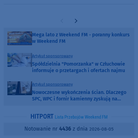
Poprzednia strona
Następna strona
Mega lato z Weekend FM - poranny konkurs
w Weekend FM
Artykuł sponsorowany
Spółdzielnia "Pomorzanka" w Człuchowie
informuje o przetargach i ofertach najmu
Artykuł sponsorowany
Nowoczesne wykończenia ścian. Dlaczego
SPC, WPC i fornir kamienny zyskują na
popularności?
HITPORT
Lista Przebojów Weekend FM
Notowanie nr
4436
z dnia
2026-08-05