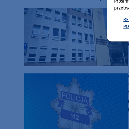
Prosim
przetw
RE
PO