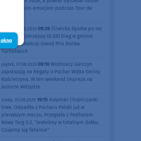
sezonu w IV lidze, a powiat bytowski oddał
się kolarskim emocjom podczas Tour de
Pologne
09:26
Śliwicka Dyszka po raz
piątek, 07.08.2026
dziesiąty. Jutrzejszy (8.08) bieg w gminie
 okno
Śliwice zakończy Grand Prix Borów
Tucholskich
09:10
Wodniacy Garczyn
piątek, 07.08.2026
zapraszają na Regaty o Puchar Wójta Gminy
Kościerzyna. W ten weekend impreza na
jeziorze Wdzydze
19:15
Koszmar Chojniczanki
środa, 05.08.2026
trwa. Odpadła z Pucharu Polski już w
pierwszym meczu. Przegrała z Podhalem
Nowy Targ 0:2. "Jesteśmy w totalnym dołku.
Czujemy się fatalnie"