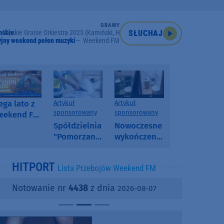
GRAMY
mskie
Męskie Granie Orkiestra 2025 (Kamiński, Herbut, N. Przybysz, Król)
SŁUCHAJ
jny weekend pełen muzyki
Weekend FM
ga lato z
Artykuł
Artykuł
sponsorowany
sponsorowany
eekend FM
 poranny
Spółdzielnia
Nowoczesne
onkurs w
"Pomorzanka"
wykończenia
eekend FM
w
ścian.
Człuchowie
Dlaczego
HITPORT
Lista Przebojów Weekend FM
informuje o
SPC, WPC i
przetargach
fornir
Notowanie nr
4438
z dnia
2026-08-07
i ofertach
kamienny
najmu
zyskują na
popularności?