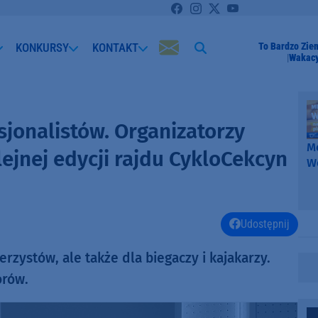
KONKURSY
KONTAKT
To Bardzo Zie
Wakacy
sjonalistów. Organizatorzy
Me
lejnej edycji rajdu CykloCekcyn
W
-
k
W
Udostępnij
rzystów, ale także dla biegaczy i kajakarzy.
orów.