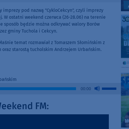
zy imprezy pod nazwą "CykloCekcyn", czyli imprezy
j. W ostatni weekend czerwca (26-28.06) na terenie
śnie sposób będzie można odkrywać walory Borów
zez gminy Tuchola i Cekcyn.
n właśnie temat rozmawiał z Tomaszem Słomińskim z
oraz starostą tucholskim Andrzejem Urbańskim.
rbańskim
Use
00:00
Up/Down
Arrow
Weekend FM:
keys
to
increase
or