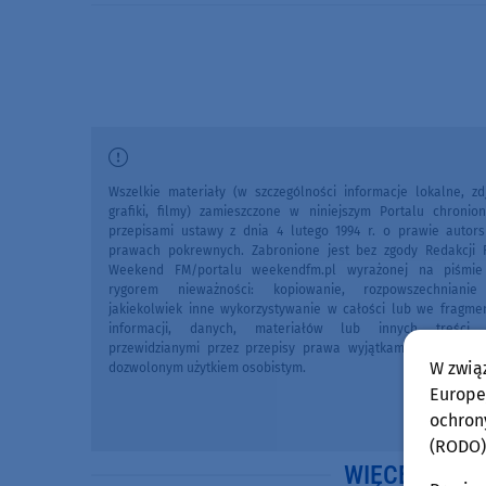
Wszelkie materiały (w szczególności informacje lokalne, zdj
grafiki, filmy) zamieszczone w niniejszym Portalu chronio
przepisami ustawy z dnia 4 lutego 1994 r. o prawie autors
prawach pokrewnych. Zabronione jest bez zgody Redakcji 
Weekend FM/portalu weekendfm.pl wyrażonej na piśmi
rygorem nieważności: kopiowanie, rozpowszechniani
jakiekolwiek inne wykorzystywanie w całości lub we fragme
informacji, danych, materiałów lub innych treści 
przewidzianymi przez przepisy prawa wyjątkami, w szczegól
W zwią
dozwolonym użytkiem osobistym.
Europej
ochron
(RODO)
WIĘCEJ WIA