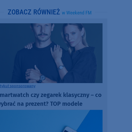
ZOBACZ RÓWNIEŻ
w Weekend FM
rtykuł sponsorowany
martwatch czy zegarek klasyczny – co
ybrać na prezent? TOP modele