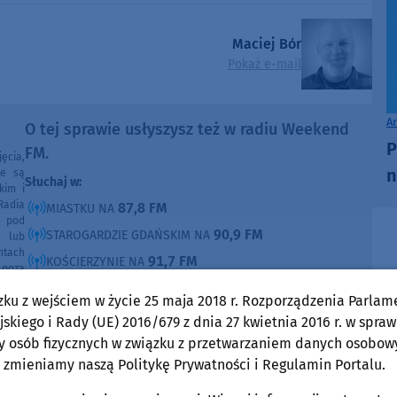
Maciej Bór
Pokaż e-mail
A
O tej sprawie usłyszysz też w radiu Weekend
P
FM.
ęcia,
n
ne są
Słuchaj w:
kim i
Radia
87,8 FM
MIASTKU NA
e pod
90,9 FM
STAROGARDZIE GDAŃSKIM NA
e lub
ntach
91,7 FM
KOŚCIERZYNIE NA
poza
ności
92,6 FM
SĘPÓLNIE KRAJEŃSKIM NA
zku z wejściem w życie 25 maja 2018 r. Rozporządzenia Parlam
99,30 FM
CHOJNICACH, CZŁUCHOWIE I TUCHOLI NA
skiego i Rady (UE) 2016/679 z dnia 27 kwietnia 2016 r. w spraw
105,8 FM
BYTOWIE NA
y osób fizycznych w związku z przetwarzaniem danych osobow
 zmieniamy naszą Politykę Prywatności i Regulamin Portalu.
DOMOŚCI
w Weekend FM