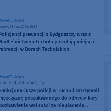
Powiat Tucholski
wtorek, 28 lipca 2026, 10:12
Policjanci prewencji z Bydgoszczy wraz z
Nadleśnictwem Tuchola patrolują miejsca
rekreacji w Borach Tucholskich
Powiat Tucholski
poniedziałek, 27 lipca 2026, 10:30
Funkcjonariusze policji w Tucholi zatrzymali
mężczyznę poszukiwanego do odbycia kary
pozbawienia wolności za niepłacenie