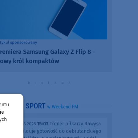
rtykuł sponsorowany
remiera Samsung Galaxy Z Flip 8 -
owy król kompaktów
entu
SPORT
w Weekend FM
ie
ych
15:03
Trener piłkarzy Rawysa
piątek, 07.08.2026
Raciąż melduje gotowość do debiutanckiego