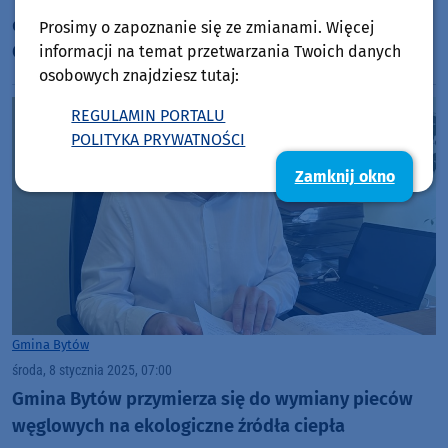
doświadczona i lubiąca siebie kobieta". Angelika
Prosimy o zapoznanie się ze zmianami. Więcej
Cichocka o sportowej emeryturze
informacji na temat przetwarzania Twoich danych
osobowych znajdziesz tutaj:
REGULAMIN PORTALU
POLITYKA PRYWATNOŚCI
Zamknij okno
Gmina Bytów
środa, 8 stycznia 2025, 07:00
Gmina Bytów przymierza się do wymiany pieców
węglowych na ekologiczne źródła ciepła