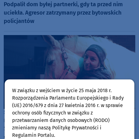
Podpalił dom byłej partnerki, gdy ta przed nim
uciekła. Agresor zatrzymany przez bytowskich
policjantów
W związku z wejściem w życie 25 maja 2018 r.
Rozporządzenia Parlamentu Europejskiego i Rady
(UE) 2016/679 z dnia 27 kwietnia 2016 r. w sprawie
Sport
Gmina Bytów
ochrony osób fizycznych w związku z
piątek, 24 stycznia 2025, 15:37
przetwarzaniem danych osobowych (RODO)
zmieniamy naszą Politykę Prywatności i
Sportowy Weekend nr 278
Regulamin Portalu.
"Skończyłam karierę jako świadoma,