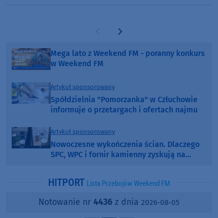
Poprzednia strona
Następna strona
Mega lato z Weekend FM - poranny konkurs
w Weekend FM
Artykuł sponsorowany
Spółdzielnia "Pomorzanka" w Człuchowie
informuje o przetargach i ofertach najmu
Artykuł sponsorowany
Nowoczesne wykończenia ścian. Dlaczego
SPC, WPC i fornir kamienny zyskują na
popularności?
HITPORT
Lista Przebojów Weekend FM
Notowanie nr
4436
z dnia
2026-08-05