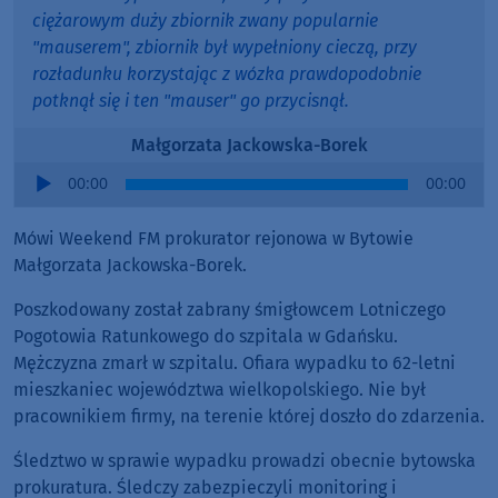
ciężarowym duży zbiornik zwany popularnie
"mauserem", zbiornik był wypełniony cieczą, przy
rozładunku korzystając z wózka prawdopodobnie
potknął się i ten "mauser" go przycisnął.
Małgorzata Jackowska-Borek
Audio
00:00
00:00
Player
Mówi Weekend FM prokurator rejonowa w Bytowie
Małgorzata Jackowska-Borek.
Poszkodowany został zabrany śmigłowcem Lotniczego
Pogotowia Ratunkowego do szpitala w Gdańsku.
Mężczyzna zmarł w szpitalu. Ofiara wypadku to 62-letni
mieszkaniec województwa wielkopolskiego. Nie był
pracownikiem firmy, na terenie której doszło do zdarzenia.
Śledztwo w sprawie wypadku prowadzi obecnie bytowska
prokuratura. Śledczy zabezpieczyli monitoring i