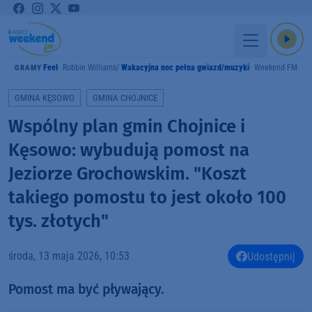
Feel
Robbie Williams
Wakacyjna noc pełna gwiazd/muzyki
Weekend FM
GRAMY
GMINA KĘSOWO
GMINA CHOJNICE
Wspólny plan gmin Chojnice i
Kęsowo: wybudują pomost na
Jeziorze Grochowskim. "Koszt
takiego pomostu to jest około 100
tys. złotych"
środa, 13 maja 2026, 10:53
Udostępnij
Pomost ma być pływający.