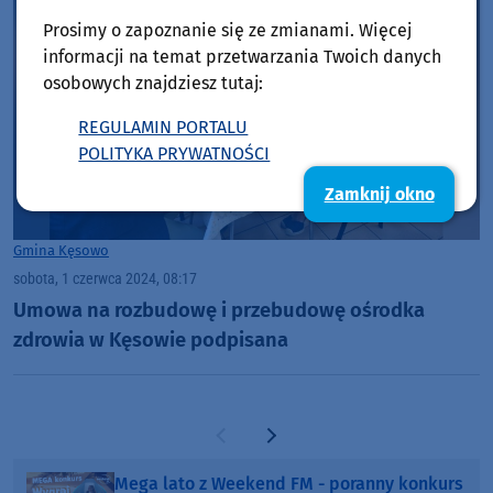
Prosimy o zapoznanie się ze zmianami. Więcej
informacji na temat przetwarzania Twoich danych
osobowych znajdziesz tutaj:
REGULAMIN PORTALU
POLITYKA PRYWATNOŚCI
Zamknij okno
Gmina Kęsowo
sobota, 1 czerwca 2024, 08:17
Umowa na rozbudowę i przebudowę ośrodka
zdrowia w Kęsowie podpisana
Poprzednia strona
Następna strona
Mega lato z Weekend FM - poranny konkurs