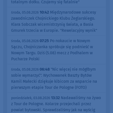
totalnym dołku. Czujemy się fatalnie"
10:42
Międzynarodowe sukcesy
środa, 05.08.2026
zawodniczek Chojnickiego Klubu Żeglarskiego.
Klara Sobczak wicemistrzynią świata, a Basia
Gmurek trzecia w Europie. "Rewelacyjny wynik"
07:25
Po nokaucie w Nowym
środa, 05.08.2026
Sączu, Chojniczanka spróbuje się podnieść w
Nowym Targu. Dziś (5.08) mecz z Podhalem w
Pucharze Polski
06:48
"Nic więcej nie mógłbym
środa, 05.08.2026
sobie wymarzyć". Wychowanek Baszty Bytów
Kamil Małecki dziękuje kibicom za wsparcie na
pierwszym etapie Tour de Pologne (FOTO)
13:32
Nadawaliśmy na żywo
poniedziałek, 03.08.2026
z Tour de Pologne. Kolarze przejechali przez
powiat bytowski. Sprawdzaliśmy jak na wyścig