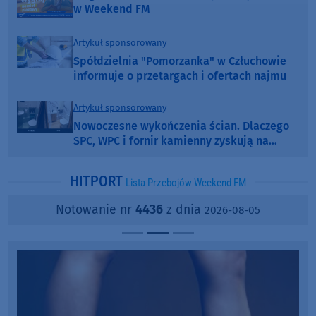
w Weekend FM
Artykuł sponsorowany
Spółdzielnia "Pomorzanka" w Człuchowie
informuje o przetargach i ofertach najmu
Artykuł sponsorowany
Nowoczesne wykończenia ścian. Dlaczego
SPC, WPC i fornir kamienny zyskują na
popularności?
HITPORT
Lista Przebojów Weekend FM
Notowanie nr
4436
z dnia
2026-08-05