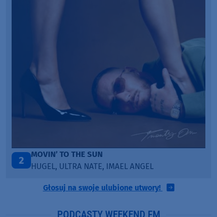
TAŃCZ!
3
BLETKA
Głosuj na swoje ulubione utwory!
PODCASTY WEEKEND FM