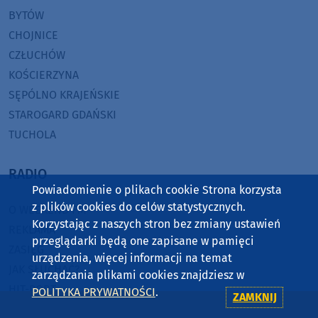
BYTÓW
CHOJNICE
CZŁUCHÓW
KOŚCIERZYNA
SĘPÓLNO KRAJEŃSKIE
STAROGARD GDAŃSKI
TUCHOLA
RADIO
Powiadomienie o plikach cookie Strona korzysta
z plików cookies do celów statystycznych.
O WEEKEND FM
Korzystając z naszych stron bez zmiany ustawień
REKLAMA
przeglądarki będą one zapisane w pamięci
ZASIĘG
urządzenia, więcej informacji na temat
JAK SŁUCHAĆ?
zarządzania plikami cookies znajdziesz w
HIT-PORT
POLITYKA PRYWATNOŚCI
.
ZAMKNIJ
GRALIŚMY W WEEKEND FM