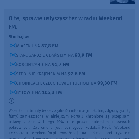
O tej sprawie usłyszysz też w radiu Weekend
FM.
Słuchaj w:
87,8 FM
MIASTKU NA
90,9 FM
STAROGARDZIE GDAŃSKIM NA
91,7 FM
KOŚCIERZYNIE NA
92,6 FM
SĘPÓLNIE KRAJEŃSKIM NA
99,30 FM
CHOJNICACH, CZŁUCHOWIE I TUCHOLI NA
105,8 FM
BYTOWIE NA
Wszelkie materiały (w szczególności informacje lokalne, zdjęcia, grafiki,
filmy) zamieszczone w niniejszym Portalu chronione są przepisami
ustawy z dnia 4 lutego 1994 r. o prawie autorskim i prawach
pokrewnych. Zabronione jest bez zgody Redakcji Radia Weekend
FM/portalu weekendfm.pl wyrażonej na piśmie pod rygorem
nieważności: kopiowanie, rozpowszechnianie lub jakiekolwiek inne