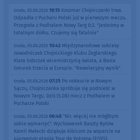
19:15
Koszmar Chojniczanki trwa.
środa, 05.08.2026
Odpadła z Pucharu Polski już w pierwszym meczu.
Przegrała z Podhalem Nowy Targ 0:2. "Jesteśmy w
totalnym dołku. Czujemy się fatalnie"
10:42
Międzynarodowe sukcesy
środa, 05.08.2026
zawodniczek Chojnickiego Klubu Żeglarskiego.
Klara Sobczak wicemistrzynią świata, a Basia
Gmurek trzecia w Europie. "Rewelacyjny wynik"
07:25
Po nokaucie w Nowym
środa, 05.08.2026
Sączu, Chojniczanka spróbuje się podnieść w
Nowym Targu. Dziś (5.08) mecz z Podhalem w
Pucharze Polski
06:48
"Nic więcej nie mógłbym
środa, 05.08.2026
sobie wymarzyć". Wychowanek Baszty Bytów
Kamil Małecki dziękuje kibicom za wsparcie na
pierwszym etapie Tour de Pologne (FOTO)