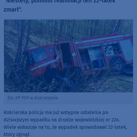
"Niestety, pomimo reanimacji ten 22-latek
zmarł".
fot. KP PSP w Kościerzynie
Kościerska policja ma już wstępne ustalenia po
dzisiejszym wypadku na drodze wojewódzkiej nr 224.
Wiele wskazuje na to, że wypadek spowodował 22-latek,
który zginął.