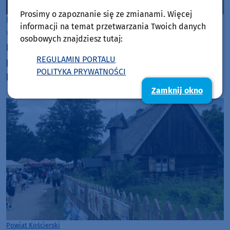
Prosimy o zapoznanie się ze zmianami. Więcej
Powiat Kościerski
informacji na temat przetwarzania Twoich danych
wtorek, 21 lipca 2026, 14:44
osobowych znajdziesz tutaj:
Dwa pobicia jednego dnia w Dziemianach, w
REGULAMIN PORTALU
powiecie kościerskim. "Funkcjonariusze
POLITYKA PRYWATNOŚCI
przesłuchują świadków"
Zamknij okno
Powiat Kościerski