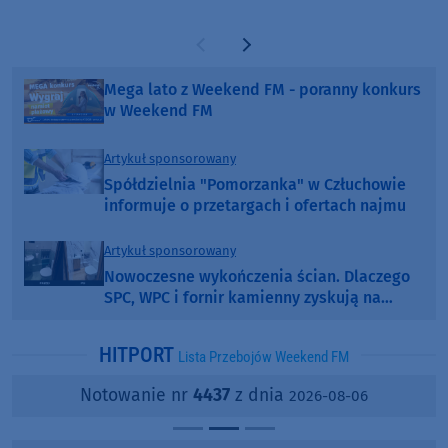
Poprzednia strona
Następna strona
Mega lato z Weekend FM - poranny konkurs
w Weekend FM
Artykuł sponsorowany
Spółdzielnia "Pomorzanka" w Człuchowie
informuje o przetargach i ofertach najmu
Artykuł sponsorowany
Nowoczesne wykończenia ścian. Dlaczego
SPC, WPC i fornir kamienny zyskują na
popularności?
HITPORT
Lista Przebojów Weekend FM
Notowanie nr
4437
z dnia
2026-08-06