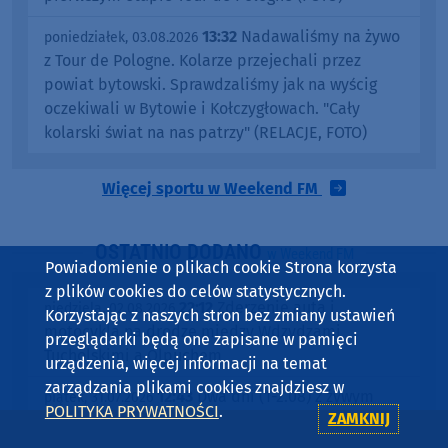
13:32
Nadawaliśmy na żywo
poniedziałek, 03.08.2026
z Tour de Pologne. Kolarze przejechali przez
powiat bytowski. Sprawdzaliśmy jak na wyścig
oczekiwali w Bytowie i Kołczygłowach. "Cały
kolarski świat na nas patrzy" (RELACJE, FOTO)
Więcej sportu w Weekend FM
OSTATNIO DODANO
w Weekend FM
Powiadomienie o plikach cookie Strona korzysta
z plików cookies do celów statystycznych.
22:12
Zderzenie auta i
niedziela, 02.08.2026
Korzystając z naszych stron bez zmiany ustawień
motocykla na drodze między Wdzydzami
przeglądarki będą one zapisane w pamięci
Tucholskimi a Olpuchem
urządzenia, więcej informacji na temat
zarządzania plikami cookies znajdziesz w
12:43
Dwa dni (1-2.08) z żywym
piątek, 31.07.2026
POLITYKA PRYWATNOŚCI
.
ZAMKNIJ
słowem. Przed nami 49. Wielewski Turniej
Gawędziarzy (ROZMOWA)