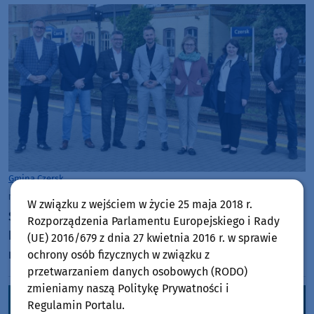
Gmina Czersk
niedziela, 12 lipca 2026, 08:27
W związku z wejściem w życie 25 maja 2018 r.
Samorządowcy z kilku gmin spotkali się z dyrekcją
Rozporządzenia Parlamentu Europejskiego i Rady
PKP PLK. Tematem były inwestycje kolejowe w
(UE) 2016/679 z dnia 27 kwietnia 2016 r. w sprawie
regionie
ochrony osób fizycznych w związku z
przetwarzaniem danych osobowych (RODO)
zmieniamy naszą Politykę Prywatności i
Regulamin Portalu.