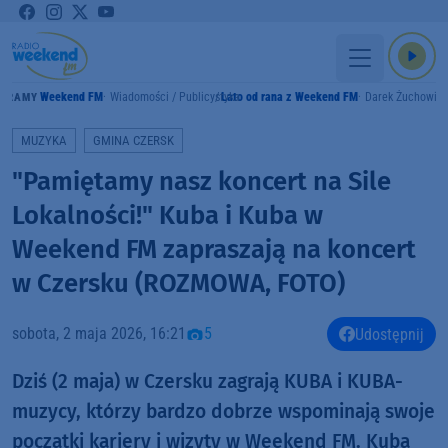
Weekend FM
Wiadomości / Publicystyka
Lato od rana z Weekend FM
Darek Żuchowic
GRAMY
MUZYKA
GMINA CZERSK
"Pamiętamy nasz koncert na Sile
Lokalności!" Kuba i Kuba w
Weekend FM zapraszają na koncert
w Czersku (ROZMOWA, FOTO)
sobota, 2 maja 2026, 16:21
5
Udostępnij
Dziś (2 maja) w Czersku zagrają KUBA i KUBA-
muzycy, którzy bardzo dobrze wspominają swoje
początki kariery i wizyty w Weekend FM. Kuba