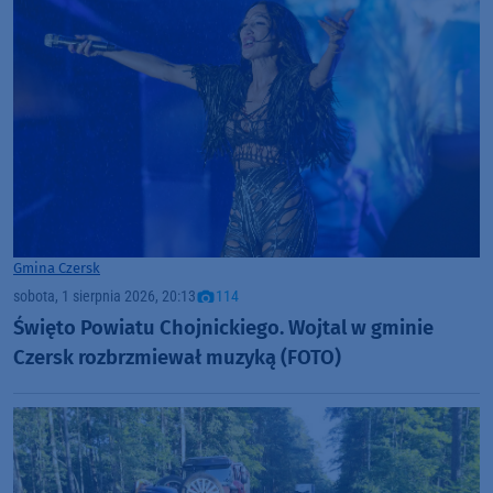
Gmina Czersk
sobota, 1 sierpnia 2026, 20:13
114
Święto Powiatu Chojnickiego. Wojtal w gminie
Czersk rozbrzmiewał muzyką (FOTO)