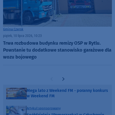
Gmina Czersk
piątek, 10 lipca 2026, 10:23
Trwa rozbudowa budynku remizy OSP w Rytlu.
Powstanie tu dodatkowe stanowisko garażowe dla
wozu bojowego
Poprzednia strona
Następna strona
Mega lato z Weekend FM - poranny konkurs
w Weekend FM
Artykuł sponsorowany
Spółdzielnia "Pomorzanka" w Człuchowie