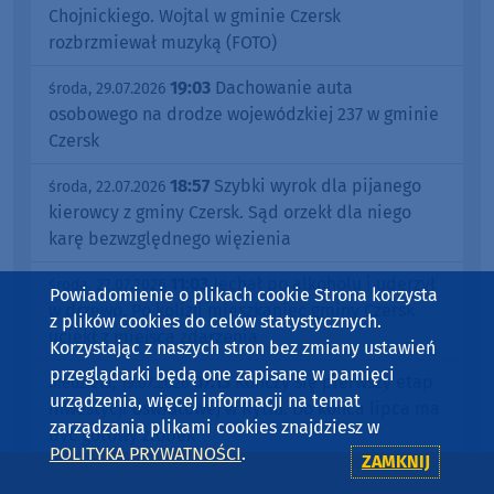
Chojnickiego. Wojtal w gminie Czersk
rozbrzmiewał muzyką (FOTO)
19:03
Dachowanie auta
środa, 29.07.2026
osobowego na drodze wojewódzkiej 237 w gminie
Czersk
18:57
Szybki wyrok dla pijanego
środa, 22.07.2026
kierowcy z gminy Czersk. Sąd orzekł dla niego
karę bezwzględnego więzienia
11:03
Jechał po alkoholu i uderzył
środa, 22.07.2026
Powiadomienie o plikach cookie Strona korzysta
w drzewo. Po kolizji mieszkaniec gminy Czersk
z plików cookies do celów statystycznych.
uciekł z miejsca zdarzenia
Korzystając z naszych stron bez zmiany ustawień
przeglądarki będą one zapisane w pamięci
07:13
Kończy się pierwszy etap
niedziela, 19.07.2026
urządzenia, więcej informacji na temat
inwestycji oświatowej w Rytlu. Do końca lipca ma
zarządzania plikami cookies znajdziesz w
być gotowy żłobek
POLITYKA PRYWATNOŚCI
.
ZAMKNIJ
08:15
W byłej Szkole
czwartek, 16.07.2026