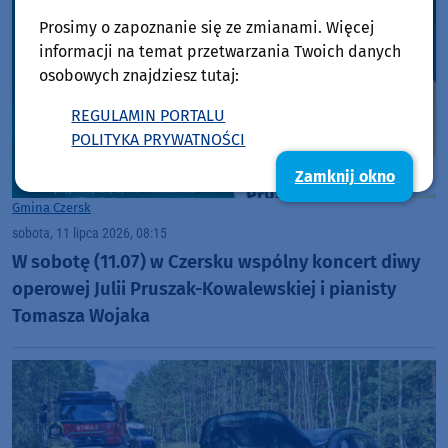
Prosimy o zapoznanie się ze zmianami. Więcej
informacji na temat przetwarzania Twoich danych
osobowych znajdziesz tutaj:
REGULAMIN PORTALU
POLITYKA PRYWATNOŚCI
Zamknij okno
Gmina Czersk
sobota, 11 lipca 2026, 08:15
W sobotę (11.07) w Czersku wspólny koncert diwy
operowej Julii Pruszak-Kowalewskiej i pianisty
Tomasza Wojaka