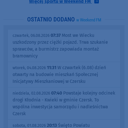
Więcej sportu w Weekend FM
OSTATNIO DODANO
w Weekend FM
07:37
Most we Wiecku
czwartek, 06.08.2026
uszkodzony przez ciężki pojazd. Trwa szukanie
sprawców, a burmistrz zapowiada montaż
bramownicy
11:31
W czwartek (6.08) dzień
wtorek, 04.08.2026
otwarty na budowie mieszkań Społecznej
Inicjatywy Mieszkaniowej w Czersku
07:40
Powstaje kolejny odcinek
niedziela, 02.08.2026
drogi Kłodnia - Kwieki w gminie Czersk. To
wspólna inwestycja samorządu i nadleśnictwa
Czersk
20:13
Święto Powiatu
sobota, 01.08.2026