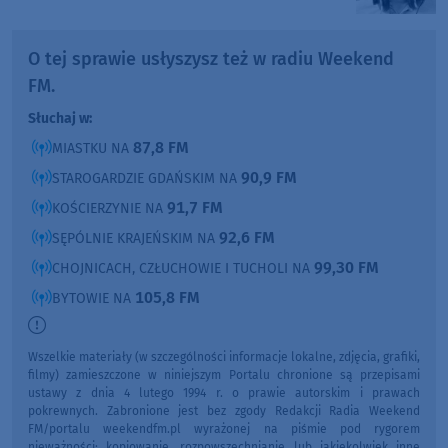
O tej sprawie usłyszysz też w radiu Weekend
FM.
Słuchaj w:
87,8 FM
MIASTKU NA
90,9 FM
STAROGARDZIE GDAŃSKIM NA
91,7 FM
KOŚCIERZYNIE NA
92,6 FM
SĘPÓLNIE KRAJEŃSKIM NA
99,30 FM
CHOJNICACH, CZŁUCHOWIE I TUCHOLI NA
105,8 FM
BYTOWIE NA
Wszelkie materiały (w szczególności informacje lokalne, zdjęcia, grafiki,
filmy) zamieszczone w niniejszym Portalu chronione są przepisami
ustawy z dnia 4 lutego 1994 r. o prawie autorskim i prawach
pokrewnych. Zabronione jest bez zgody Redakcji Radia Weekend
FM/portalu weekendfm.pl wyrażonej na piśmie pod rygorem
nieważności: kopiowanie, rozpowszechnianie lub jakiekolwiek inne