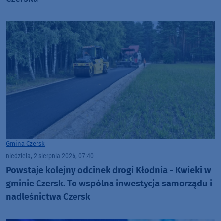
Gmina Czersk
niedziela, 2 sierpnia 2026, 07:40
Powstaje kolejny odcinek drogi Kłodnia - Kwieki w
gminie Czersk. To wspólna inwestycja samorządu i
nadleśnictwa Czersk