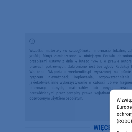
Wszelkie materiały (w szczególności informacje lokalne, zdj
grafiki, filmy) zamieszczone w niniejszym Portalu chronio
przepisami ustawy z dnia 4 lutego 1994 r. o prawie autors
prawach pokrewnych. Zabronione jest bez zgody Redakcji 
Weekend FM/portalu weekendfm.pl wyrażonej na piśmi
rygorem nieważności: kopiowanie, rozpowszechniani
jakiekolwiek inne wykorzystywanie w całości lub we fragme
informacji, danych, materiałów lub innych treści 
przewidzianymi przez przepisy prawa wyjątkami, w szczegól
dozwolonym użytkiem osobistym.
W zwią
Europej
ochron
(RODO)
WIĘCEJ WIA