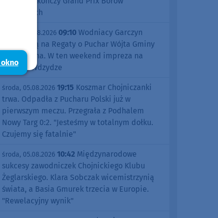
Śliwice zakończy Grand Prix Borów
Tucholskich
09:10
Wodniacy Garczyn
piątek, 07.08.2026
zapraszają na Regaty o Puchar Wójta Gminy
Kościerzyna. W ten weekend impreza na
 okno
jeziorze Wdzydze
19:15
Koszmar Chojniczanki
środa, 05.08.2026
trwa. Odpadła z Pucharu Polski już w
pierwszym meczu. Przegrała z Podhalem
Nowy Targ 0:2. "Jesteśmy w totalnym dołku.
Czujemy się fatalnie"
10:42
Międzynarodowe
środa, 05.08.2026
sukcesy zawodniczek Chojnickiego Klubu
Żeglarskiego. Klara Sobczak wicemistrzynią
świata, a Basia Gmurek trzecia w Europie.
"Rewelacyjny wynik"