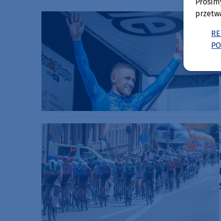
Prosim
przetw
RE
PO