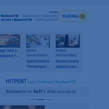
GRAMY
Weekend FM
Wiadomości / Publicystyka
SŁUCHAJ
 od rana z Weekend FM
Darek Żuchowicz
ga lato z
Artykuł
Artykuł
sponsorowany
sponsorowany
eekend FM
 poranny
Spółdzielnia
Nowoczesne
onkurs w
"Pomorzanka"
wykończenia
eekend FM
w
ścian.
Człuchowie
Dlaczego
HITPORT
Lista Przebojów Weekend FM
informuje o
SPC, WPC i
przetargach
fornir
Notowanie nr
4437
z dnia
2026-08-06
i ofertach
kamienny
najmu
zyskują na
popularności?