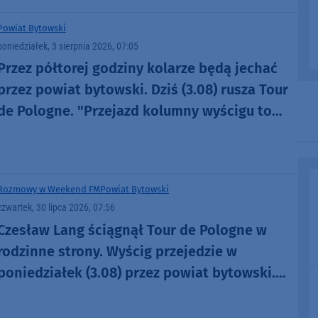
Powiat Bytowski
poniedziałek, 3 sierpnia 2026, 07:05
Przez półtorej godziny kolarze będą jechać
przez powiat bytowski. Dziś (3.08) rusza Tour
de Pologne. "Przejazd kolumny wyścigu to
jest taka magia"
Rozmowy w Weekend FM
Powiat Bytowski
czwartek, 30 lipca 2026, 07:56
Czesław Lang ściągnął Tour de Pologne w
rodzinne strony. Wyścig przejedzie w
poniedziałek (3.08) przez powiat bytowski.
"To dla mnie sentymentalny etap"
(ROZMOWA)