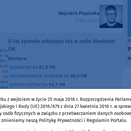
Wojciech Piepiorka
Pokaż e-mail
A
O tej sprawie usłyszysz też w radiu Weekend
P
FM.
ęcia,
ne są
n
Słuchaj w:
kim i
Radia
87,8 FM
MIASTKU NA
e pod
90,9 FM
STAROGARDZIE GDAŃSKIM NA
e lub
ntach
91,7 FM
KOŚCIERZYNIE NA
poza
ności
92,6 FM
SĘPÓLNIE KRAJEŃSKIM NA
zku z wejściem w życie 25 maja 2018 r. Rozporządzenia Parlam
99,30 FM
CHOJNICACH, CZŁUCHOWIE I TUCHOLI NA
skiego i Rady (UE) 2016/679 z dnia 27 kwietnia 2016 r. w spraw
105,8 FM
BYTOWIE NA
y osób fizycznych w związku z przetwarzaniem danych osobow
 zmieniamy naszą Politykę Prywatności i Regulamin Portalu.
DOMOŚCI
w Weekend FM