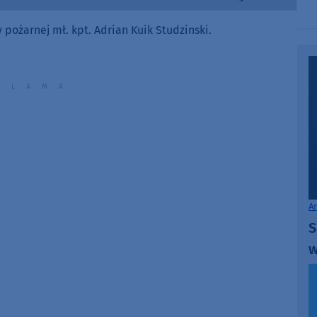
Up/Down
Arrow
pożarnej mł. kpt. Adrian Kuik Studzinski.
keys
to
increase
or
decrease
volume.
A
S
w