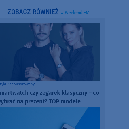
ZOBACZ RÓWNIEŻ
w Weekend FM
rtykuł sponsorowany
martwatch czy zegarek klasyczny – co
ybrać na prezent? TOP modele