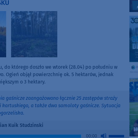
SKU
u, do którego doszło we wtorek (28.04) po południu w
o. Ogień objął powierzchnię ok. 5 hektarów, jednak
iększym o 3 hektary.
nia gaśnicze zaangażowano łącznie 25 zastępów straży
i kartuskiego, a także dwa samoloty gaśnicze. Sytuacja
gorzeliska.
rian Kuik Studzinski
Use
00:00