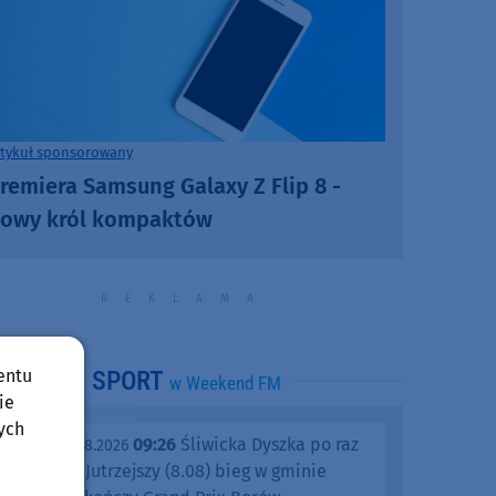
rtykuł sponsorowany
remiera Samsung Galaxy Z Flip 8 -
owy król kompaktów
entu
SPORT
w Weekend FM
ie
ych
09:26
Śliwicka Dyszka po raz
piątek, 07.08.2026
dziesiąty. Jutrzejszy (8.08) bieg w gminie