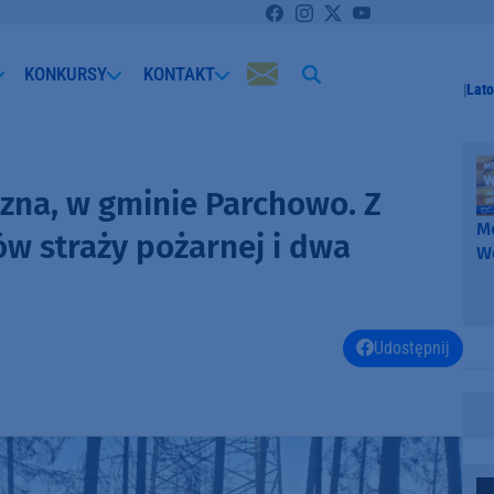
KONKURSY
KONTAKT
Lato
czna, w gminie Parchowo. Z
Me
w straży pożarnej i dwa
W
-
k
W
Udostępnij