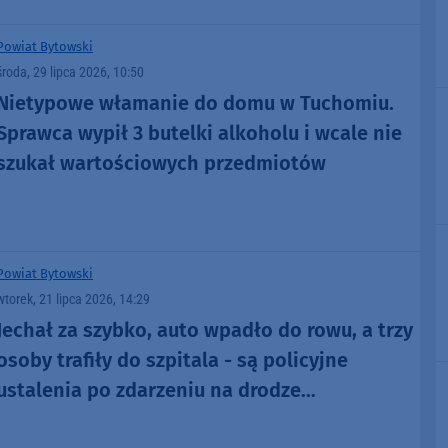
Powiat Bytowski
środa, 29 lipca 2026, 10:50
Nietypowe włamanie do domu w Tuchomiu.
Sprawca wypił 3 butelki alkoholu i wcale nie
szukał wartościowych przedmiotów
Powiat Bytowski
wtorek, 21 lipca 2026, 14:29
Jechał za szybko, auto wpadło do rowu, a trzy
osoby trafiły do szpitala - są policyjne
ustalenia po zdarzeniu na drodze
wojewódzkiej 209 w powiecie bytowskim