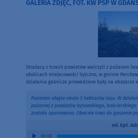
GALERIA ZDJĘĆ, FOT. KW PSP W GDAŃ
Strażacy z trzech powiatów walczyli z pożarem las
okolicach miejscowości Sylczno, w gminie Parchow
działania gaśnicze prowadzone były na obszarze w
Pożarem objęte około 5 hektarów lasu. W działa
pożarnej z powiatów bytowskiego, kościerskiego 
została opanowana. Obecnie trwa do gaszenie po
mł. kpt. Ad
Audio
00:00