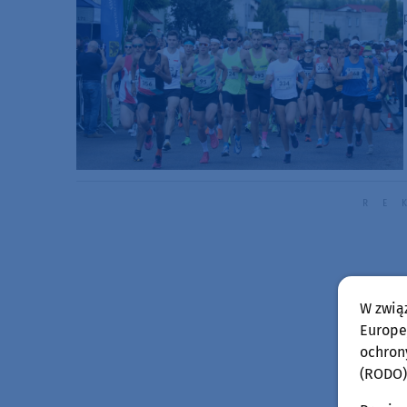
W zwią
Europej
ochron
(RODO)