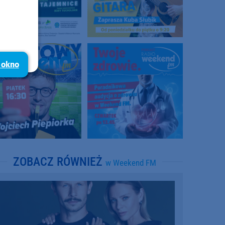
 okno
ZOBACZ RÓWNIEŻ
w Weekend FM