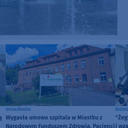
Gmina Miastko
Rozmow
ą
Wygasła umowa szpitala w Miastku z
"Żeg
Narodowym Funduszem Zdrowia. Pacjenci
i wz