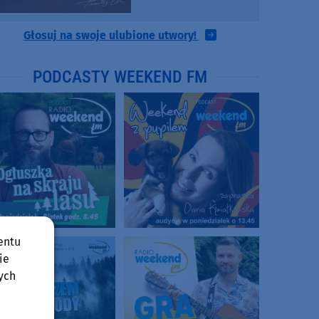
Głosuj na swoje ulubione utwory!
PODCASTY WEEKEND FM
entu
ie
ych