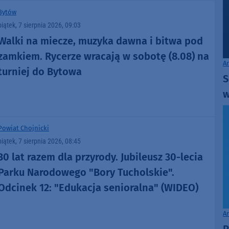
Bytów
piątek, 7 sierpnia 2026, 09:03
Walki na miecze, muzyka dawna i bitwa pod
zamkiem. Rycerze wracają w sobotę (8.08) na
A
turniej do Bytowa
S
w
Powiat Chojnicki
piątek, 7 sierpnia 2026, 08:45
30 lat razem dla przyrody. Jubileusz 30-lecia
Parku Narodowego "Bory Tucholskie".
Odcinek 12: "Edukacja senioralna" (WIDEO)
A
P