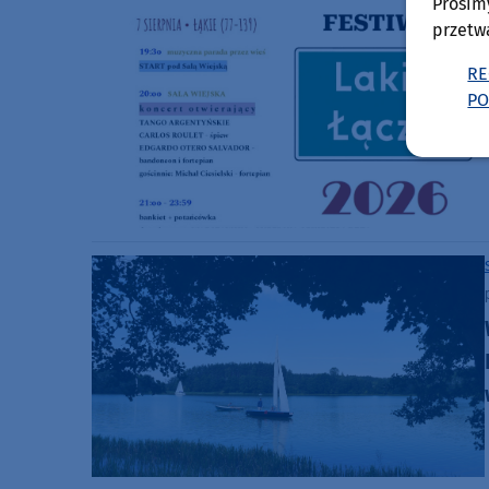
Prosim
przetw
RE
PO