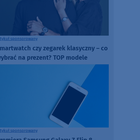
rtykuł sponsorowany
martwatch czy zegarek klasyczny – co
ybrać na prezent? TOP modele
rtykuł sponsorowany
remiera Samsung Galaxy Z Flip 8 -