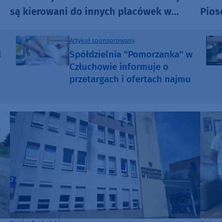
są kierowani do innych placówek w
Pios
regionie
start
wyją
Artykuł sponsorowany
d
Spółdzielnia "Pomorzanka" w
Człuchowie informuje o
przetargach i ofertach najmu