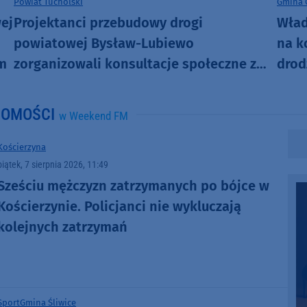
Powiat Tucholski
Gmina 
ej
Projektanci przebudowy drogi
Wład
powiatowej Bysław-Lubiewo
na k
em
zorganizowali konsultacje społeczne z
drod
mieszkańcami
już 
DOMOŚCI
w Weekend FM
Kościerzyna
piątek, 7 sierpnia 2026, 11:49
Sześciu mężczyzn zatrzymanych po bójce w
Kościerzynie. Policjanci nie wykluczają
kolejnych zatrzymań
Sport
Gmina Śliwice