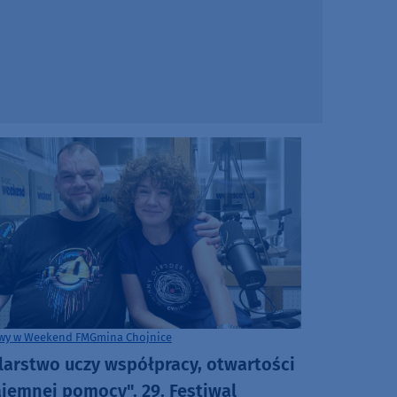
y w Weekend FM
Gmina Chojnice
larstwo uczy współpracy, otwartości
ajemnej pomocy". 29. Festiwal