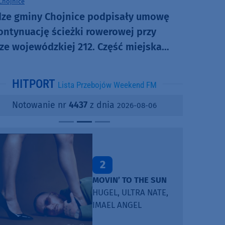
Chojnice
ze gminy Chojnice podpisały umowę
ontynuację ścieżki rowerowej przy
ze wojewódzkiej 212. Część miejska
powstaje
HITPORT
Lista Przebojów Weekend FM
Notowanie nr
4437
z dnia
2026-08-06
2
MOVIN’ TO THE SUN
HUGEL, ULTRA NATE,
IMAEL ANGEL