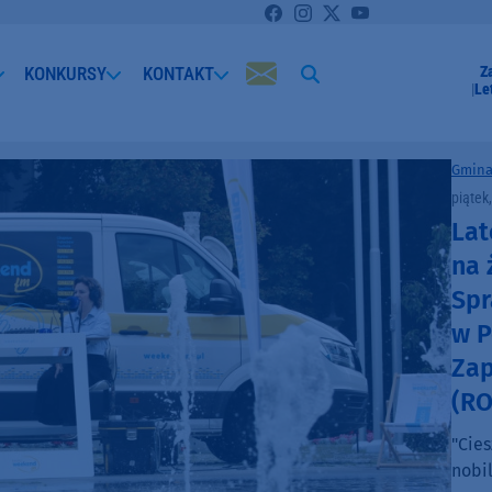
KONKURSY
KONTAKT
Z
Le
Gmina
piątek
Lat
na 
Spr
w P
Zap
(R
"Cie
nobil