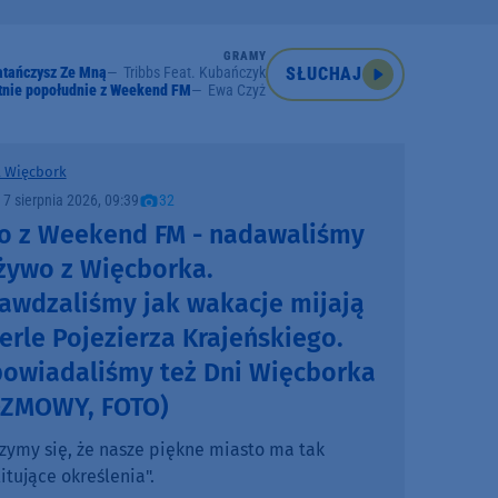
GRAMY
atańczysz Ze Mną
Tribbs Feat. Kubańczyk
SŁUCHAJ
tnie popołudnie z Weekend FM
Ewa Czyż
 Więcbork
, 7 sierpnia 2026, 09:39
32
o z Weekend FM - nadawaliśmy
żywo z Więcborka.
awdzaliśmy jak wakacje mijają
erle Pojezierza Krajeńskiego.
owiadaliśmy też Dni Więcborka
OZMOWY, FOTO)
szymy się, że nasze piękne miasto ma tak
itujące określenia".