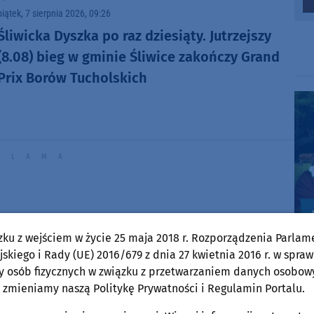
piątek, 7 sierpnia 2026, 09:26
Śliwicka Dyszka po raz dziesiąty. Jutrzejszy
(8.08) bieg w gminie Śliwice zakończy Grand
Prix Borów Tucholskich
zku z wejściem w życie 25 maja 2018 r. Rozporządzenia Parlam
skiego i Rady (UE) 2016/679 z dnia 27 kwietnia 2016 r. w spraw
y osób fizycznych w związku z przetwarzaniem danych osobow
 zmieniamy naszą Politykę Prywatności i Regulamin Portalu.