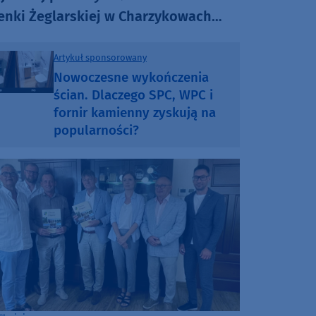
enki Żeglarskiej w Charzykowach
uje już dziś. Szanty, gwiazdy i
tkowa atmosfera (ROZMOWA)
Artykuł sponsorowany
Nowoczesne wykończenia
ścian. Dlaczego SPC, WPC i
fornir kamienny zyskują na
popularności?