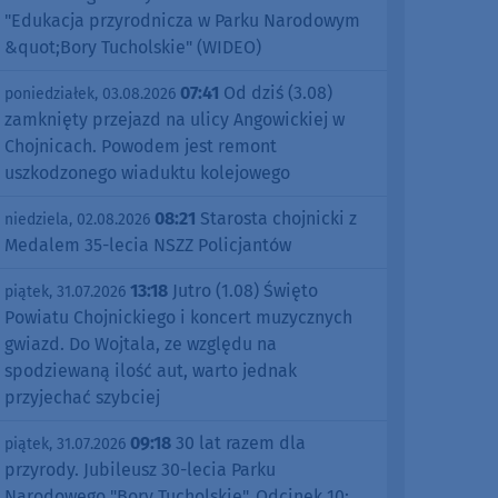
"Edukacja przyrodnicza w Parku Narodowym
&quot;Bory Tucholskie" (WIDEO)
07:41
Od dziś (3.08)
poniedziałek, 03.08.2026
zamknięty przejazd na ulicy Angowickiej w
Chojnicach. Powodem jest remont
uszkodzonego wiaduktu kolejowego
08:21
Starosta chojnicki z
niedziela, 02.08.2026
Medalem 35-lecia NSZZ Policjantów
13:18
Jutro (1.08) Święto
piątek, 31.07.2026
Powiatu Chojnickiego i koncert muzycznych
gwiazd. Do Wojtala, ze względu na
spodziewaną ilość aut, warto jednak
przyjechać szybciej
09:18
30 lat razem dla
piątek, 31.07.2026
przyrody. Jubileusz 30-lecia Parku
Narodowego "Bory Tucholskie". Odcinek 10: