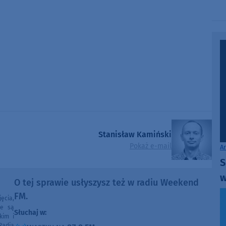
Stanisław Kamiński
Pokaż e-mail
A
S
w
O tej sprawie usłyszysz też w radiu Weekend
FM.
ęcia,
ne są
Słuchaj w:
kim i
Radia