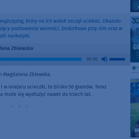
 mężczyznę, który na ich widok zaczął uciekać. Okazało
esięcy pozbawienia wolności. Dodatkowo przy nim oraz w
źli narkotyki.
lena Zblewska
Use
00:00
Up/Down
Arrow
h Magdalena Zblewska.
keys
to
i w miejscu ucieczki, to blisko 50 gramów. Teraz
increase
ka może się wydłużyć nawet do trzech lat.
or
decrease
volume.