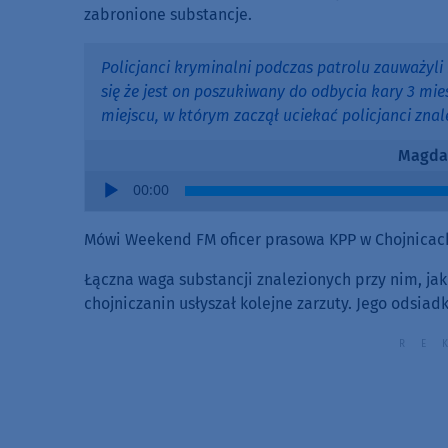
zabronione substancje.
Policjanci kryminalni podczas patrolu zauważyli
się że jest on poszukiwany do odbycia kary 3 mi
miejscu, w którym zaczął uciekać policjanci znale
Magda
Audio
00:00
Player
Mówi Weekend FM oficer prasowa KPP w Chojnicac
Łączna waga substancji znalezionych przy nim, jak 
chojniczanin usłyszał kolejne zarzuty. Jego odsiad