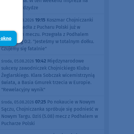
Kościerzyna. W ten weekend impreza na
jeziorze Wdzydze
19:15
Koszmar Chojniczanki
środa, 05.08.2026
trwa. Odpadła z Pucharu Polski już w
pierwszym meczu. Przegrała z Podhalem
 okno
Nowy Targ 0:2. "Jesteśmy w totalnym dołku.
Czujemy się fatalnie"
10:42
Międzynarodowe
środa, 05.08.2026
sukcesy zawodniczek Chojnickiego Klubu
Żeglarskiego. Klara Sobczak wicemistrzynią
świata, a Basia Gmurek trzecia w Europie.
"Rewelacyjny wynik"
07:25
Po nokaucie w Nowym
środa, 05.08.2026
Sączu, Chojniczanka spróbuje się podnieść w
Nowym Targu. Dziś (5.08) mecz z Podhalem w
Pucharze Polski