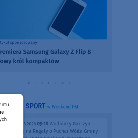
rtykuł sponsorowany
remiera Samsung Galaxy Z Flip 8 -
owy król kompaktów
entu
SPORT
w Weekend FM
ie
ych
09:10
Wodniacy Garczyn
piątek, 07.08.2026
zapraszają na Regaty o Puchar Wójta Gminy