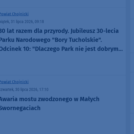
Powiat Chojnicki
piątek, 31 lipca 2026, 09:18
30 lat razem dla przyrody. Jubileusz 30-lecia
Parku Narodowego "Bory Tucholskie".
Odcinek 10: "Dlaczego Park nie jest dobrym
miejscem dla organizacji rajdów, czy
masowych imprez?" (WIDEO)
Powiat Chojnicki
czwartek, 30 lipca 2026, 17:10
Awaria mostu zwodzonego w Małych
Swornegaciach