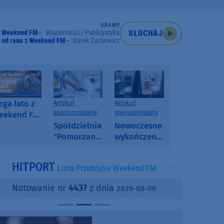
GRAMY
Weekend FM
Wiadomości / Publicystyka
SŁUCHAJ
 od rana z Weekend FM
Darek Żuchowicz
ga lato z
Artykuł
Artykuł
sponsorowany
sponsorowany
eekend FM
 poranny
Spółdzielnia
Nowoczesne
onkurs w
"Pomorzanka"
wykończenia
eekend FM
w
ścian.
Człuchowie
Dlaczego
HITPORT
Lista Przebojów Weekend FM
informuje o
SPC, WPC i
przetargach
fornir
Notowanie nr
4437
z dnia
2026-08-06
i ofertach
kamienny
najmu
zyskują na
popularności?