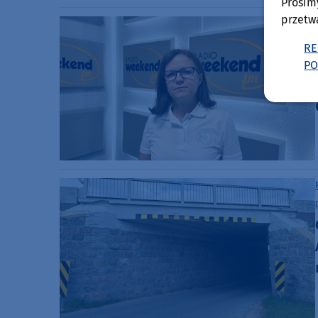
Prosim
przetw
RE
PO