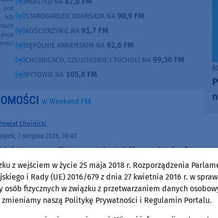
87,8 FM
MIASTKU NA
e pod
90,9 FM
STAROGARDZIE GDAŃSKIM NA
e lub
ntach
91,7 FM
KOŚCIERZYNIE NA
poza
ności
92,6 FM
SĘPÓLNIE KRAJEŃSKIM NA
99,30 FM
CHOJNICACH, CZŁUCHOWIE I TUCHOLI NA
A
105,8 FM
BYTOWIE NA
P
n
DOMOŚCI
w Weekend FM
Powiat Chojnicki
piątek, 7 sierpnia 2026, 08:45
30 lat razem dla przyrody. Jubileusz 30-lecia
Parku Narodowego "Bory Tucholskie".
zku z wejściem w życie 25 maja 2018 r. Rozporządzenia Parlam
skiego i Rady (UE) 2016/679 z dnia 27 kwietnia 2016 r. w spraw
Odcinek 12: "Edukacja senioralna" (WIDEO)
y osób fizycznych w związku z przetwarzaniem danych osobow
 zmieniamy naszą Politykę Prywatności i Regulamin Portalu.