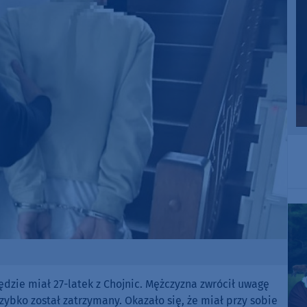
dzie miał 27-latek z Chojnic. Mężczyzna zwrócił uwagę
zybko został zatrzymany. Okazało się, że miał przy sobie