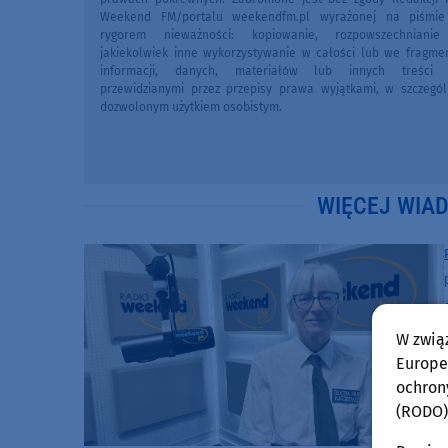
Weekend FM/portalu weekendfm.pl wyrażonej na piśmi
rygorem nieważności: kopiowanie, rozpowszechniani
jakiekolwiek inne wykorzystywanie w całości lub we fragme
informacji, danych, materiałów lub innych treści 
przewidzianymi przez przepisy prawa wyjątkami, w szczegól
dozwolonym użytkiem osobistym.
WIĘCEJ WIA
W zwią
Europej
ochron
(RODO)