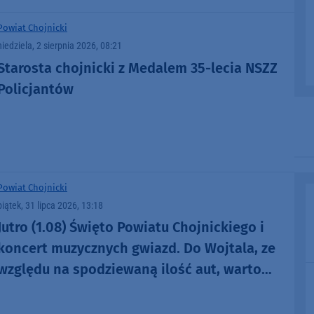
Powiat Chojnicki
niedziela, 2 sierpnia 2026, 08:21
Starosta chojnicki z Medalem 35-lecia NSZZ
Policjantów
Powiat Chojnicki
piątek, 31 lipca 2026, 13:18
Jutro (1.08) Święto Powiatu Chojnickiego i
koncert muzycznych gwiazd. Do Wojtala, ze
względu na spodziewaną ilość aut, warto
jednak przyjechać szybciej