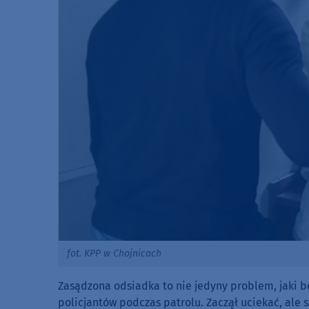
fot. KPP w Chojnicach
Zasądzona odsiadka to nie jedyny problem, jaki bę
policjantów podczas patrolu. Zaczął uciekać, ale s