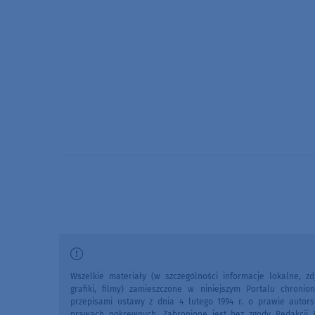
Wszelkie materiały (w szczególności informacje lokalne, zdj
grafiki, filmy) zamieszczone w niniejszym Portalu chronio
przepisami ustawy z dnia 4 lutego 1994 r. o prawie autors
prawach pokrewnych. Zabronione jest bez zgody Redakcji 