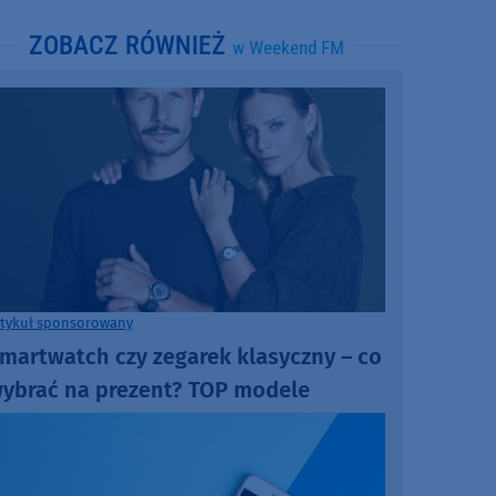
ZOBACZ RÓWNIEŻ
w Weekend FM
rtykuł sponsorowany
martwatch czy zegarek klasyczny – co
ybrać na prezent? TOP modele