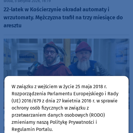
środa, 5 sierpnia 2026, 16:19
22-latek w Kościerzynie okradał automaty i
wrzutomaty. Mężczyzna trafił na trzy miesiące do
aresztu
W związku z wejściem w życie 25 maja 2018 r.
Rozporządzenia Parlamentu Europejskiego i Rady
(UE) 2016/679 z dnia 27 kwietnia 2016 r. w sprawie
ochrony osób fizycznych w związku z
Rozmowy w Weekend FM
Bytów
przetwarzaniem danych osobowych (RODO)
środa, 5 sierpnia 2026, 14:38
zmieniamy naszą Politykę Prywatności i
Rycerze znów opanują zamek w Bytowie.
Regulamin Portalu.