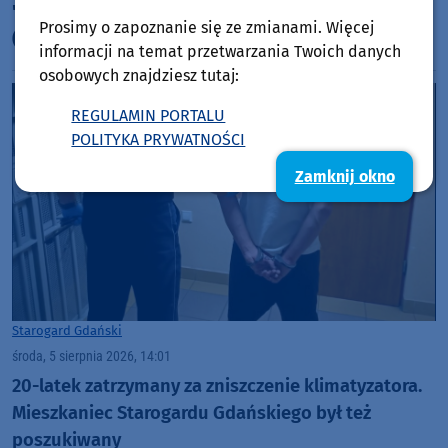
"Przeniesiemy mieszkańców do XV wieku"
Prosimy o zapoznanie się ze zmianami. Więcej
(ROZMOWA)
informacji na temat przetwarzania Twoich danych
osobowych znajdziesz tutaj:
REGULAMIN PORTALU
POLITYKA PRYWATNOŚCI
Zamknij okno
Starogard Gdański
środa, 5 sierpnia 2026, 14:01
20-latek zatrzymany za zniszczenie klimatyzatora.
Mieszkaniec Starogardu Gdańskiego był też
poszukiwany