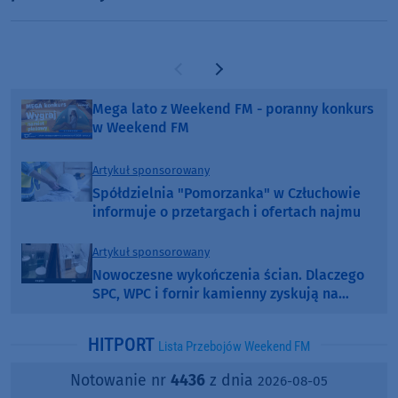
Poprzednia strona
Następna strona
Mega lato z Weekend FM - poranny konkurs
w Weekend FM
Artykuł sponsorowany
Spółdzielnia "Pomorzanka" w Człuchowie
informuje o przetargach i ofertach najmu
Artykuł sponsorowany
Nowoczesne wykończenia ścian. Dlaczego
SPC, WPC i fornir kamienny zyskują na
popularności?
HITPORT
Lista Przebojów Weekend FM
Notowanie nr
4436
z dnia
2026-08-05