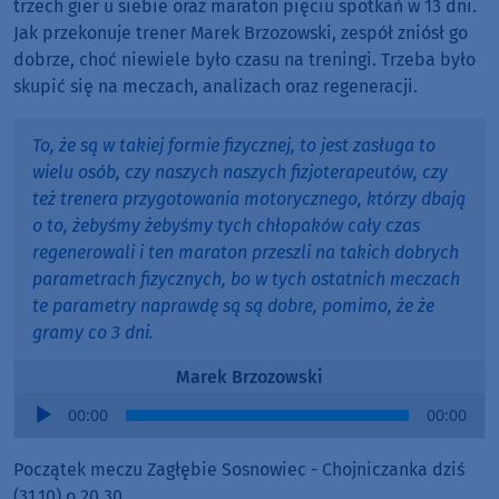
trzech gier u siebie oraz maraton pięciu spotkań w 13 dni.
Jak przekonuje trener Marek Brzozowski, zespół zniósł go
dobrze, choć niewiele było czasu na treningi. Trzeba było
skupić się na meczach, analizach oraz regeneracji.
To, że są w takiej formie fizycznej, to jest zasługa to
wielu osób, czy naszych naszych fizjoterapeutów, czy
też trenera przygotowania motorycznego, którzy dbają
o to, żebyśmy żebyśmy tych chłopaków cały czas
regenerowali i ten maraton przeszli na takich dobrych
parametrach fizycznych, bo w tych ostatnich meczach
te parametry naprawdę są są dobre, pomimo, że że
gramy co 3 dni.
Marek Brzozowski
Audio
00:00
00:00
Player
Początek meczu Zagłębie Sosnowiec - Chojniczanka dziś
(31.10) o 20.30.