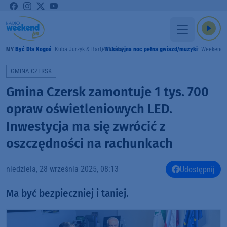
Być Dla Kogoś
Kuba Jurzyk & Bartek Królak
Wakacyjna noc pełna gwiazd/muzyki
Weekend 
RAMY
GMINA CZERSK
Gmina Czersk zamontuje 1 tys. 700
opraw oświetleniowych LED.
Inwestycja ma się zwrócić z
oszczędności na rachunkach
niedziela, 28 września 2025, 08:13
Udostępnij
Ma być bezpieczniej i taniej.