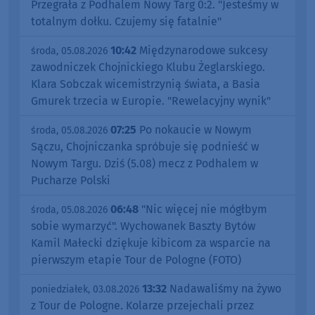
Przegrała z Podhalem Nowy Targ 0:2. "Jesteśmy w
totalnym dołku. Czujemy się fatalnie"
10:42
Międzynarodowe sukcesy
środa, 05.08.2026
zawodniczek Chojnickiego Klubu Żeglarskiego.
Klara Sobczak wicemistrzynią świata, a Basia
Gmurek trzecia w Europie. "Rewelacyjny wynik"
07:25
Po nokaucie w Nowym
środa, 05.08.2026
Sączu, Chojniczanka spróbuje się podnieść w
Nowym Targu. Dziś (5.08) mecz z Podhalem w
Pucharze Polski
06:48
"Nic więcej nie mógłbym
środa, 05.08.2026
sobie wymarzyć". Wychowanek Baszty Bytów
Kamil Małecki dziękuje kibicom za wsparcie na
pierwszym etapie Tour de Pologne (FOTO)
13:32
Nadawaliśmy na żywo
poniedziałek, 03.08.2026
z Tour de Pologne. Kolarze przejechali przez