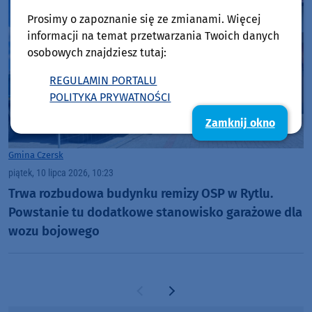
Prosimy o zapoznanie się ze zmianami. Więcej
informacji na temat przetwarzania Twoich danych
osobowych znajdziesz tutaj:
REGULAMIN PORTALU
POLITYKA PRYWATNOŚCI
Zamknij okno
Gmina Czersk
piątek, 10 lipca 2026, 10:23
Trwa rozbudowa budynku remizy OSP w Rytlu.
Powstanie tu dodatkowe stanowisko garażowe dla
wozu bojowego
Poprzednia strona
Następna strona