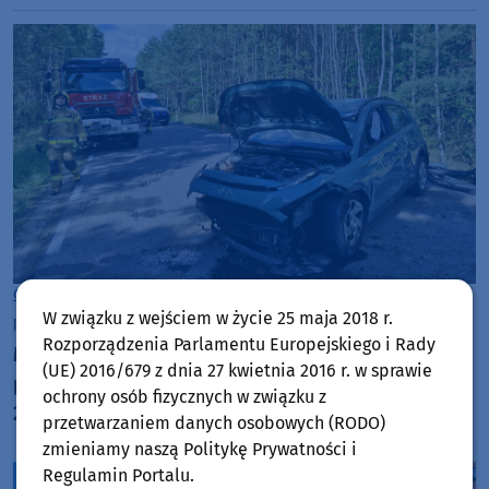
Gmina Czersk
W związku z wejściem w życie 25 maja 2018 r.
piątek, 10 lipca 2026, 19:05
Rozporządzenia Parlamentu Europejskiego i Rady
Młody kierowca Hyundaia nie zapanował nad
(UE) 2016/679 z dnia 27 kwietnia 2016 r. w sprawie
pojazdem. Dachowanie na drodze wojewódzkiej
ochrony osób fizycznych w związku z
237 w gminie Czersk
przetwarzaniem danych osobowych (RODO)
zmieniamy naszą Politykę Prywatności i
Regulamin Portalu.