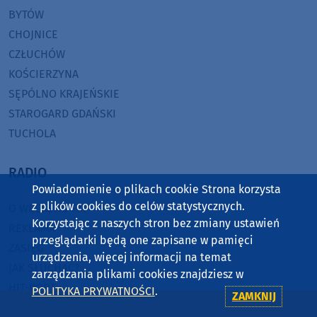
BYTÓW
CHOJNICE
CZŁUCHÓW
KOŚCIERZYNA
SĘPÓLNO KRAJEŃSKIE
STAROGARD GDAŃSKI
TUCHOLA
RADIO
Powiadomienie o plikach cookie Strona korzysta
z plików cookies do celów statystycznych.
O WEEKEND FM
Korzystając z naszych stron bez zmiany ustawień
REKLAMA
przeglądarki będą one zapisane w pamięci
ZASIĘG
urządzenia, więcej informacji na temat
JAK SŁUCHAĆ?
zarządzania plikami cookies znajdziesz w
HIT-PORT
POLITYKA PRYWATNOŚCI
.
ZAMKNIJ
GRALIŚMY W WEEKEND FM