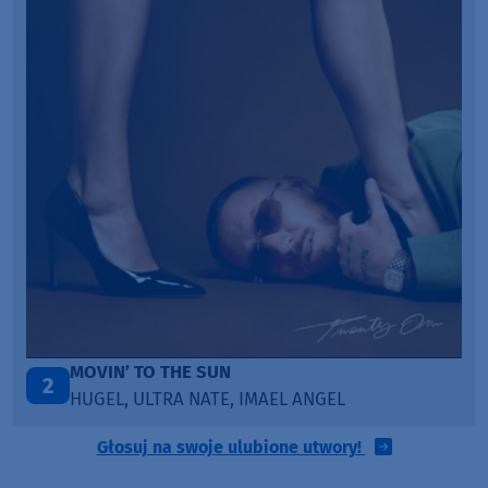
ITEPE ITEDE
3
SANAH
Głosuj na swoje ulubione utwory!