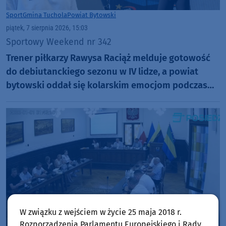
Sport
Gmina Tuchola
Powiat Bytowski
piątek, 7 sierpnia 2026, 15:03
Sportowy Weekend nr 342
Trener piłkarzy Rawysa Raciąż melduje gotowość
do debiutanckiego sezonu w IV lidze, a powiat
bytowski oddał się kolarskim emocjom podczas
Tour de Pologne
W związku z wejściem w życie 25 maja 2018 r.
Rozporządzenia Parlamentu Europejskiego i Rady