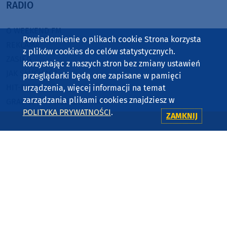
RADIO
O WEEKEND FM
Powiadomienie o plikach cookie Strona korzysta
REKLAMA
z plików cookies do celów statystycznych.
ZASIĘG
Korzystając z naszych stron bez zmiany ustawień
JAK SŁUCHAĆ?
przeglądarki będą one zapisane w pamięci
HIT-PORT
urządzenia, więcej informacji na temat
zarządzania plikami cookies znajdziesz w
GRALIŚMY W WEEKEND FM
POLITYKA PRYWATNOŚCI
.
ZAMKNIJ
CZĘSTOTLIWOŚCI
87,8 FM
MIASTKO
90,9 FM
STAROGARD GDAŃSKI
91,7 FM
KOŚCIERZYNA
92,6 FM
SĘPÓLNO KRAJEŃSKIE
99,3 FM
CHOJNICE, CZŁUCHÓW, TUCHOLA
105,8 FM
BYTÓW