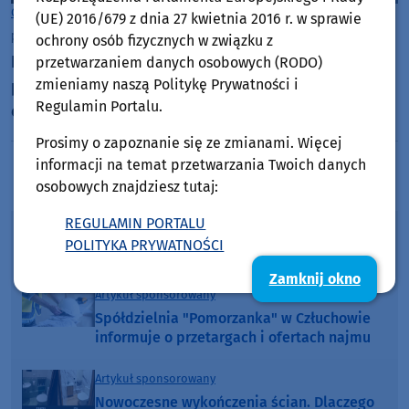
Gmina Chojnice
(UE) 2016/679 z dnia 27 kwietnia 2016 r. w sprawie
piątek, 7 sierpnia 2026, 13:08
ochrony osób fizycznych w związku z
Rada Gminy w Chojnicach jednak nie przyjęła
przetwarzaniem danych osobowych (RODO)
zmieniamy naszą Politykę Prywatności i
planu ogólnego. Decyzja została odsunięta w
Regulamin Portalu.
czasie
Prosimy o zapoznanie się ze zmianami. Więcej
informacji na temat przetwarzania Twoich danych
osobowych znajdziesz tutaj:
Poprzednia strona
Następna strona
REGULAMIN PORTALU
Mega lato z Weekend FM - poranny konkurs
POLITYKA PRYWATNOŚCI
w Weekend FM
Zamknij okno
Artykuł sponsorowany
Spółdzielnia "Pomorzanka" w Człuchowie
informuje o przetargach i ofertach najmu
Artykuł sponsorowany
Nowoczesne wykończenia ścian. Dlaczego