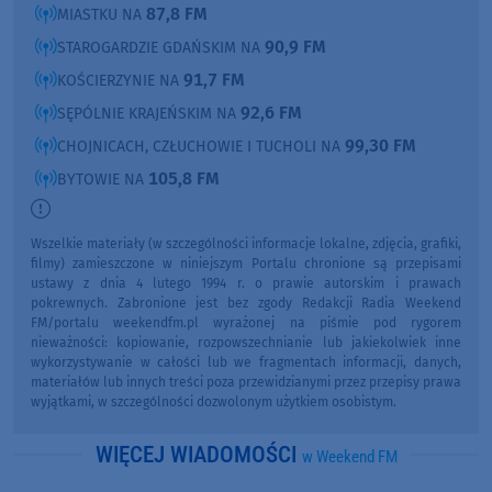
87,8 FM
MIASTKU NA
90,9 FM
STAROGARDZIE GDAŃSKIM NA
91,7 FM
KOŚCIERZYNIE NA
92,6 FM
SĘPÓLNIE KRAJEŃSKIM NA
99,30 FM
CHOJNICACH, CZŁUCHOWIE I TUCHOLI NA
105,8 FM
BYTOWIE NA
Wszelkie materiały (w szczególności informacje lokalne, zdjęcia, grafiki,
filmy) zamieszczone w niniejszym Portalu chronione są przepisami
ustawy z dnia 4 lutego 1994 r. o prawie autorskim i prawach
pokrewnych. Zabronione jest bez zgody Redakcji Radia Weekend
FM/portalu weekendfm.pl wyrażonej na piśmie pod rygorem
nieważności: kopiowanie, rozpowszechnianie lub jakiekolwiek inne
wykorzystywanie w całości lub we fragmentach informacji, danych,
materiałów lub innych treści poza przewidzianymi przez przepisy prawa
wyjątkami, w szczególności dozwolonym użytkiem osobistym.
WIĘCEJ WIADOMOŚCI
w Weekend FM