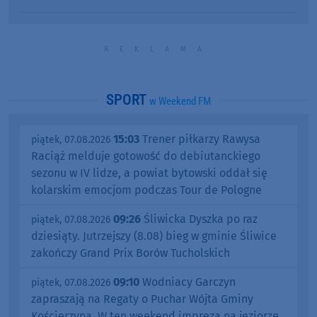
SPORT
w Weekend FM
15:03
Trener piłkarzy Rawysa
piątek, 07.08.2026
Raciąż melduje gotowość do debiutanckiego
sezonu w IV lidze, a powiat bytowski oddał się
kolarskim emocjom podczas Tour de Pologne
09:26
Śliwicka Dyszka po raz
piątek, 07.08.2026
dziesiąty. Jutrzejszy (8.08) bieg w gminie Śliwice
zakończy Grand Prix Borów Tucholskich
09:10
Wodniacy Garczyn
piątek, 07.08.2026
zapraszają na Regaty o Puchar Wójta Gminy
Kościerzyna. W ten weekend impreza na jeziorze