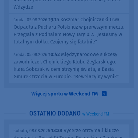
Wdzydze
19:15
Koszmar Chojniczanki trwa.
środa, 05.08.2026
Odpadła z Pucharu Polski już w pierwszym meczu.
Przegrała z Podhalem Nowy Targ 0:2. "Jesteśmy w
totalnym dołku. Czujemy się fatalnie"
10:42
Międzynarodowe sukcesy
środa, 05.08.2026
zawodniczek Chojnickiego Klubu Żeglarskiego.
Klara Sobczak wicemistrzynią świata, a Basia
Gmurek trzecia w Europie. "Rewelacyjny wynik"
Więcej sportu w Weekend FM
OSTATNIO DODANO
w Weekend FM
13:38
Rycerze otrzymali klucze
sobota, 08.08.2026
do miasta. Ruszył IV Turniej Rycerski na Zamku w