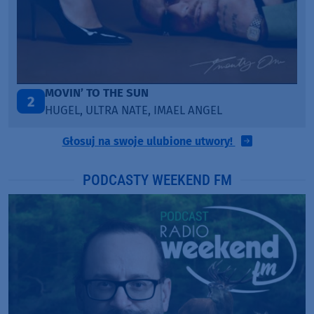
LEGENDARY LOVERS (SAVE ME)
3
KATY PERRY & CHIEF KEEF
Głosuj na swoje ulubione utwory!
PODCASTY WEEKEND FM