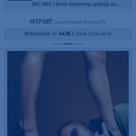
SPC, WPC i fornir kamienny zyskują na
popularności?
HITPORT
Lista Przebojów Weekend FM
Notowanie nr
4438
z dnia
2026-08-07