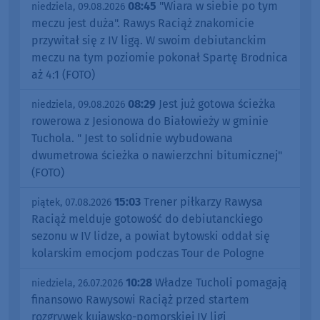
08:45
"Wiara w siebie po tym
niedziela, 09.08.2026
meczu jest duża". Rawys Raciąż znakomicie
przywitał się z IV ligą. W swoim debiutanckim
meczu na tym poziomie pokonał Spartę Brodnica
aż 4:1 (FOTO)
08:29
Jest już gotowa ścieżka
niedziela, 09.08.2026
rowerowa z Jesionowa do Białowieży w gminie
Tuchola. " Jest to solidnie wybudowana
dwumetrowa ścieżka o nawierzchni bitumicznej"
(FOTO)
15:03
Trener piłkarzy Rawysa
piątek, 07.08.2026
Raciąż melduje gotowość do debiutanckiego
sezonu w IV lidze, a powiat bytowski oddał się
kolarskim emocjom podczas Tour de Pologne
10:28
Władze Tucholi pomagają
niedziela, 26.07.2026
finansowo Rawysowi Raciąż przed startem
rozgrywek kujawsko-pomorskiej IV ligi