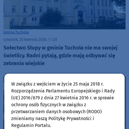
Gmina Tuchola
czwartek, 23 kwietnia 2026, 11:24
Sołectwo Słupy w gminie Tuchola nie ma swojej
świetlicy. Radni pytają, gdzie mają odbywać się
zebrania wiejskie
W związku z wejściem w życie 25 maja 2018 r.
Rozporządzenia Parlamentu Europejskiego i Rady
(UE) 2016/679 z dnia 27 kwietnia 2016 r. w sprawie
ochrony osób fizycznych w związku z
przetwarzaniem danych osobowych (RODO)
zmieniamy naszą Politykę Prywatności i
Regulamin Portalu.