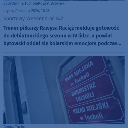
Sport
Gmina Tuchola
Powiat Bytowski
piątek, 7 sierpnia 2026, 15:03
Sportowy Weekend nr 342
Trener piłkarzy Rawysa Raciąż melduje gotowość
do debiutanckiego sezonu w IV lidze, a powiat
bytowski oddał się kolarskim emocjom podczas
Tour de Pologne
Gmina Tuchola