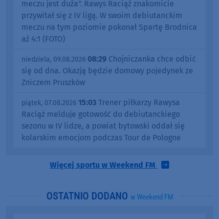
meczu jest duża". Rawys Raciąż znakomicie
przywitał się z IV ligą. W swoim debiutanckim
meczu na tym poziomie pokonał Spartę Brodnica
aż 4:1 (FOTO)
08:29
Chojniczanka chce odbić
niedziela, 09.08.2026
się od dna. Okazją będzie domowy pojedynek ze
Zniczem Pruszków
15:03
Trener piłkarzy Rawysa
piątek, 07.08.2026
Raciąż melduje gotowość do debiutanckiego
sezonu w IV lidze, a powiat bytowski oddał się
kolarskim emocjom podczas Tour de Pologne
Więcej sportu w Weekend FM
OSTATNIO DODANO
w Weekend FM