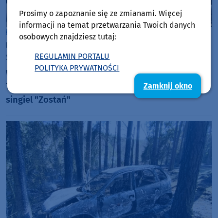
Prosimy o zapoznanie się ze zmianami. Więcej
informacji na temat przetwarzania Twoich danych
Muzyka
Gmina Tuchola
osobowych znajdziesz tutaj:
piątek, 3 kwietnia 2026, 19:13
REGULAMIN PORTALU
Siła Lokalności
POLITYKA PRYWATNOŚCI
Wojtek Metlicki w Weekend FM. Wokalista z Borów
Tucholskich zaprezentował w Weekend FM swój
Zamknij okno
singiel "Zostań"