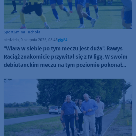
Sport
Gmina Tuchola
niedziela, 9 sierpnia 2026, 08:45
54
"Wiara w siebie po tym meczu jest duża". Rawys
Raciąż znakomicie przywitał się z IV ligą. W swoim
debiutanckim meczu na tym poziomie pokonał
Spartę Brodnica aż 4:1 (FOTO)