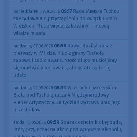
08:17
Rada Miejska Tucholi
poniedziałek, 29.06.2026
zdecydowała o przystąpieniu do Związku Gmin
Wiejskich. "Tutaj więcej załatwimy" - mówią
władze miasta
08:58
Rawys Raciąż po raz
niedziela, 07.06.2026
pierwszy w IV lidze. Klub z gminy Tuchola
zapewnił sobie awans. "Dość długo musieliśmy
się martwić o ten awans, ale ostatecznie się
udało"
08:35
W ośrodku harcerskim
niedziela, 24.05.2026
Biała pod Tucholą rusza 4 Międzynarodowy
Plener Artystyczny. Za tydzień wystawa prac jego
uczestników
09:59
Strażak ochotnik z Legbąda,
środa, 13.05.2026
który przyjechał na akcję pod wpływem alkoholu,
był kierowcą autobusu szkolnego