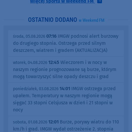
Więcej sportu w Weekend FM
OSTATNIO DODANO
w Weekend FM
07:16
IMGW podnosi alert burzowy
środa, 05.08.2026
do drugiego stopnia. Ostrzega przed silnym
deszczem, wiatrem i gradem (AKTUALIZACJA)
12:45
Wieczorem i w nocy w
wtorek, 04.08.2026
naszym regionie prognozowane są burze, którym
mogą towarzyszyć silne opady deszczu i grad
14:01
IMGW ostrzega przed
poniedziałek, 03.08.2026
upałem. Temperatury w naszym regionie mogą
sięgać 33 stopni Celsjusza w dzień i 21 stopni w
nocy
12:01
Burze, porywy wiatru do 110
sobota, 01.08.2026
km/h i grad. IMGW wydał ostrzeżenie 2. stopnia