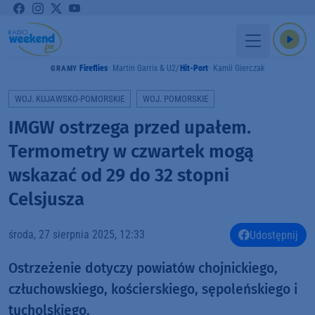
Fireflies
Martin Garrix & U2
Hit-Port
Kamil Gierczak
GRAMY
WOJ. KUJAWSKO-POMORSKIE
WOJ. POMORSKIE
IMGW ostrzega przed upałem.
Termometry w czwartek mogą
wskazać od 29 do 32 stopni
Celsjusza
środa, 27 sierpnia 2025, 12:33
Udostępnij
Ostrzeżenie dotyczy powiatów chojnickiego,
człuchowskiego, kościerskiego, sępoleńskiego i
tucholskiego.