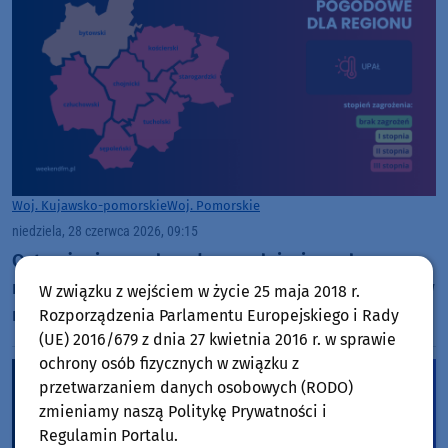
Woj. Kujawsko-pomorskie
Woj. Pomorskie
niedziela, 28 czerwca 2026, 09:15
Ostrzeżenia przed upałem podniesiono do
najwyższego, 3. stopnia dla większości powiatów w
W związku z wejściem w życie 25 maja 2018 r.
naszym regionie. Temperatura może sięgnąć 39
Rozporządzenia Parlamentu Europejskiego i Rady
(UE) 2016/679 z dnia 27 kwietnia 2016 r. w sprawie
stopni Celsjusza
ochrony osób fizycznych w związku z
przetwarzaniem danych osobowych (RODO)
zmieniamy naszą Politykę Prywatności i
Regulamin Portalu.