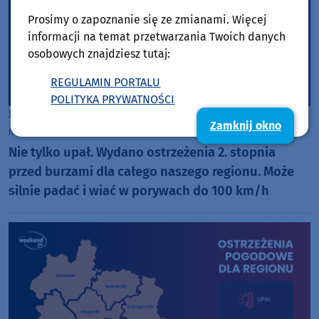
Prosimy o zapoznanie się ze zmianami. Więcej
informacji na temat przetwarzania Twoich danych
osobowych znajdziesz tutaj:
REGULAMIN PORTALU
POLITYKA PRYWATNOŚCI
Woj. Kujawsko-pomorskie
Woj. Pomorskie
Zamknij okno
niedziela, 28 czerwca 2026, 09:02
Nie tylko upał. Wydano ostrzeżenia 2. stopnia
przed burzami dla całego naszego regionu. Może
silnie padać i wiać w porywach do 100 km/h