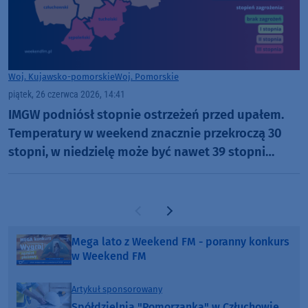
Woj. Kujawsko-pomorskie
Woj. Pomorskie
piątek, 26 czerwca 2026, 14:41
IMGW podniósł stopnie ostrzeżeń przed upałem.
Temperatury w weekend znacznie przekroczą 30
stopni, w niedzielę może być nawet 39 stopni
Celsjusza
Poprzednia strona
Następna strona
Mega lato z Weekend FM - poranny konkurs
w Weekend FM
Artykuł sponsorowany
Spółdzielnia "Pomorzanka" w Człuchowie