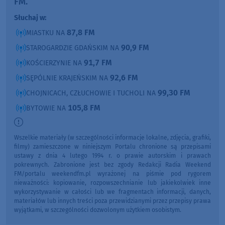
FM.
Słuchaj w:
87,8 FM
MIASTKU NA
90,9 FM
STAROGARDZIE GDAŃSKIM NA
91,7 FM
KOŚCIERZYNIE NA
92,6 FM
SĘPÓLNIE KRAJEŃSKIM NA
99,30 FM
CHOJNICACH, CZŁUCHOWIE I TUCHOLI NA
105,8 FM
BYTOWIE NA
Wszelkie materiały (w szczególności informacje lokalne, zdjęcia, grafiki,
filmy) zamieszczone w niniejszym Portalu chronione są przepisami
ustawy z dnia 4 lutego 1994 r. o prawie autorskim i prawach
pokrewnych. Zabronione jest bez zgody Redakcji Radia Weekend
FM/portalu weekendfm.pl wyrażonej na piśmie pod rygorem
nieważności: kopiowanie, rozpowszechnianie lub jakiekolwiek inne
wykorzystywanie w całości lub we fragmentach informacji, danych,
materiałów lub innych treści poza przewidzianymi przez przepisy prawa
wyjątkami, w szczególności dozwolonym użytkiem osobistym.