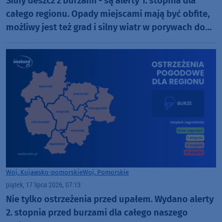
Silny deszcz z burzami - są alerty 1. stopnia dla
całego regionu. Opady miejscami mają być obfite,
możliwy jest też grad i silny wiatr w porywach do
65 km/h
Woj. Kujawsko-pomorskie
Woj. Pomorskie
piątek, 17 lipca 2026, 07:13
Nie tylko ostrzeżenia przed upałem. Wydano alerty
2. stopnia przed burzami dla całego naszego