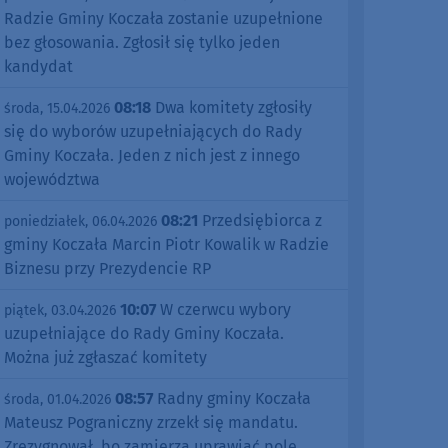
Radzie Gminy Koczała zostanie uzupełnione
bez głosowania. Zgłosił się tylko jeden
kandydat
08:18
Dwa komitety zgłosiły
środa, 15.04.2026
się do wyborów uzupełniających do Rady
Gminy Koczała. Jeden z nich jest z innego
województwa
08:21
Przedsiębiorca z
poniedziałek, 06.04.2026
gminy Koczała Marcin Piotr Kowalik w Radzie
Biznesu przy Prezydencie RP
10:07
W czerwcu wybory
piątek, 03.04.2026
uzupełniające do Rady Gminy Koczała.
Można już zgłaszać komitety
08:57
Radny gminy Koczała
środa, 01.04.2026
Mateusz Pograniczny zrzekł się mandatu.
Zrezygnował, bo zamierza uprawiać pole