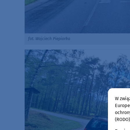
fot. Wojciech Piepiorka
W zwią
Europej
ochron
(RODO)