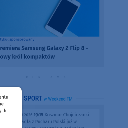
rtykuł sponsorowany
remiera Samsung Galaxy Z Flip 8 -
owy król kompaktów
entu
SPORT
w Weekend FM
ie
ych
19:15
Koszmar Chojniczanki
środa, 05.08.2026
trwa. Odpadła z Pucharu Polski już w