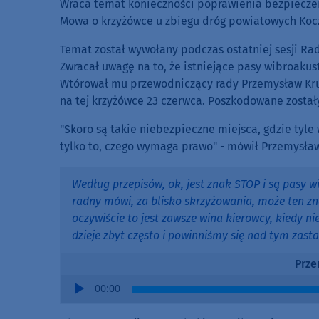
Wraca temat konieczności poprawienia bezpieczeń
Mowa o krzyżówce u zbiegu dróg powiatowych Kocz
Temat został wywołany podczas ostatniej sesji Ra
Zwracał uwagę na to, że istniejące pasy wibroakus
Wtórował mu przewodniczący rady Przemysław Kru
na tej krzyżówce 23 czerwca. Poszkodowane zostały
"Skoro są takie niebezpieczne miejsca, gdzie tyle
tylko to, czego wymaga prawo" - mówił Przemysław
Według przepisów, ok, jest znak STOP i są pasy w
radny mówi, za blisko skrzyżowania, może ten zna
oczywiście to jest zawsze wina kierowcy, kiedy ni
dzieje zbyt często i powinniśmy się nad tym zasta
Prze
Audio
00:00
Player