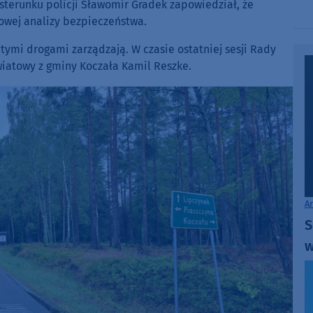
sterunku policji Sławomir Gradek zapowiedział, że
keys
nowej analizy bezpieczeństwa.
to
increase
tymi drogami zarządzają. W czasie ostatniej sesji Rady
or
iatowy z gminy Koczała Kamil Reszke.
decrease
volume.
A
S
w