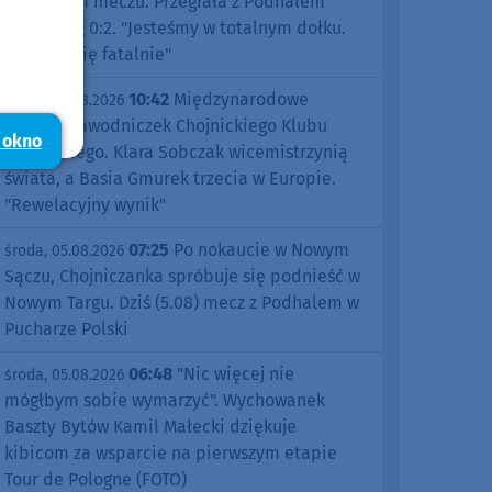
pierwszym meczu. Przegrała z Podhalem
Nowy Targ 0:2. "Jesteśmy w totalnym dołku.
Czujemy się fatalnie"
10:42
Międzynarodowe
środa, 05.08.2026
sukcesy zawodniczek Chojnickiego Klubu
 okno
Żeglarskiego. Klara Sobczak wicemistrzynią
świata, a Basia Gmurek trzecia w Europie.
"Rewelacyjny wynik"
07:25
Po nokaucie w Nowym
środa, 05.08.2026
Sączu, Chojniczanka spróbuje się podnieść w
Nowym Targu. Dziś (5.08) mecz z Podhalem w
Pucharze Polski
06:48
"Nic więcej nie
środa, 05.08.2026
mógłbym sobie wymarzyć". Wychowanek
Baszty Bytów Kamil Małecki dziękuje
kibicom za wsparcie na pierwszym etapie
Tour de Pologne (FOTO)