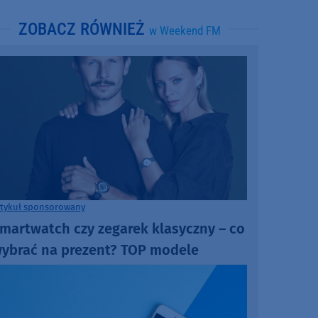
ZOBACZ RÓWNIEŻ
w Weekend FM
rtykuł sponsorowany
martwatch czy zegarek klasyczny – co
ybrać na prezent? TOP modele