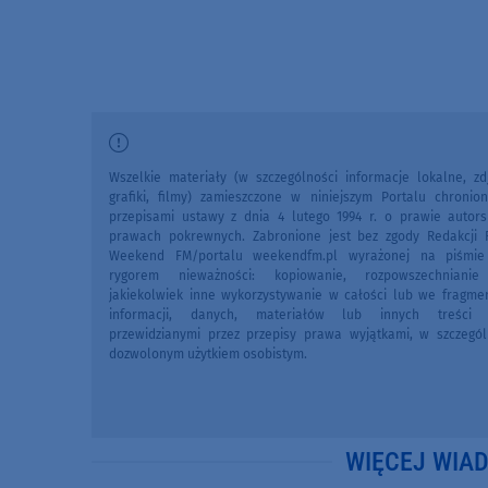
Wszelkie materiały (w szczególności informacje lokalne, zdj
grafiki, filmy) zamieszczone w niniejszym Portalu chronio
przepisami ustawy z dnia 4 lutego 1994 r. o prawie autors
prawach pokrewnych. Zabronione jest bez zgody Redakcji 
Weekend FM/portalu weekendfm.pl wyrażonej na piśmi
rygorem nieważności: kopiowanie, rozpowszechniani
jakiekolwiek inne wykorzystywanie w całości lub we fragme
informacji, danych, materiałów lub innych treści 
przewidzianymi przez przepisy prawa wyjątkami, w szczegól
dozwolonym użytkiem osobistym.
WIĘCEJ WIA