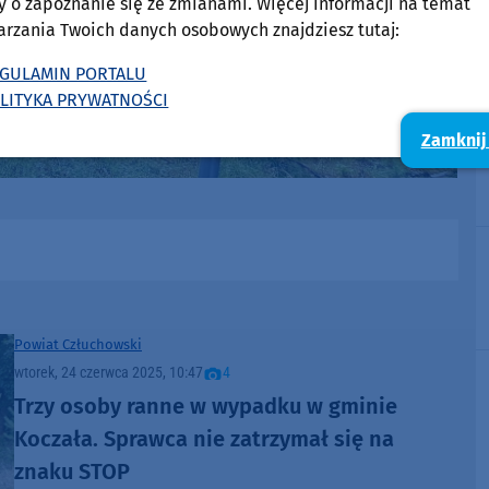
y o zapoznanie się ze zmianami. Więcej informacji na temat
arzania Twoich danych osobowych znajdziesz tutaj:
GULAMIN PORTALU
LITYKA PRYWATNOŚCI
Zamknij
Powiat Człuchowski
wtorek, 24 czerwca 2025, 10:47
4
Trzy osoby ranne w wypadku w gminie
Koczała. Sprawca nie zatrzymał się na
znaku STOP