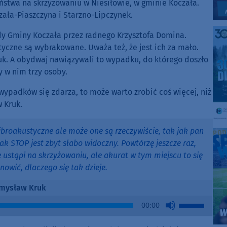
stwa na skrzyżowaniu w Niesiłowie, w gminie Koczała.
ała-Piaszczyna i Starzno-Lipczynek.
dy Gminy Koczała przez radnego Krzysztofa Domina.
tyczne są wybrakowane. Uważa też, że jest ich za mało.
k. A obydwaj nawiązywali to wypadku, do którego doszło
 w nim trzy osoby.
 wypadków się zdarza, to może warto zrobić coś więcej, niż
 Kruk.
ibroakustyczne ale może one są rzeczywiście, tak jak pan
k STOP jest zbyt słabo widoczny. Powtórzę jeszcze raz,
e ustąpi na skrzyżowaniu, ale akurat w tym miejscu to się
nowić, dlaczego się tak dzieje.
mysław Kruk
Use
00:00
Up/Down
Arrow