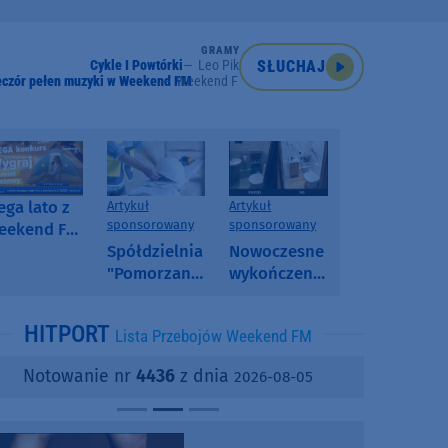
GRAMY
Cykle I Powtórki
Leo Pik
SŁUCHAJ
eczór pełen muzyki w Weekend FM
Weekend FM
ga lato z
Artykuł
Artykuł
sponsorowany
sponsorowany
eekend FM
 poranny
Spółdzielnia
Nowoczesne
onkurs w
"Pomorzanka"
wykończenia
eekend FM
w
ścian.
Człuchowie
Dlaczego
HITPORT
Lista Przebojów Weekend FM
informuje o
SPC, WPC i
przetargach
fornir
Notowanie nr
4436
z dnia
2026-08-05
i ofertach
kamienny
najmu
zyskują na
popularności?