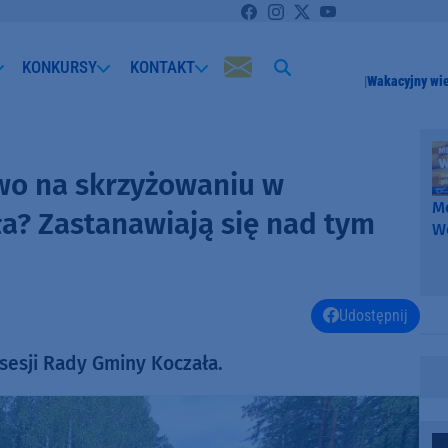
KONKURSY
KONTAKT
Wakacyjny wi
wo na skrzyżowaniu w
Me
ła? Zastanawiają się nad tym
W
-
k
W
Udostępnij
sesji Rady Gminy Koczała.