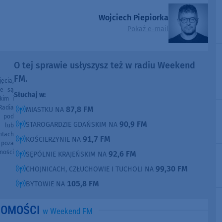
Wojciech Piepiorka
Pokaż e-mail
O tej sprawie usłyszysz też w radiu Weekend
FM.
ęcia,
ne są
Słuchaj w:
kim i
Radia
87,8 FM
MIASTKU NA
e pod
90,9 FM
STAROGARDZIE GDAŃSKIM NA
e lub
ntach
91,7 FM
KOŚCIERZYNIE NA
poza
ności
92,6 FM
SĘPÓLNIE KRAJEŃSKIM NA
99,30 FM
CHOJNICACH, CZŁUCHOWIE I TUCHOLI NA
105,8 FM
BYTOWIE NA
DOMOŚCI
w Weekend FM