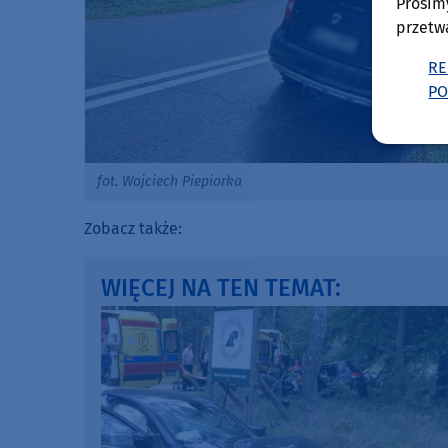
Prosim
przetw
RE
PO
fot. Wojciech Piepiorka
Zobacz także:
WIĘCEJ NA TEN TEMAT: