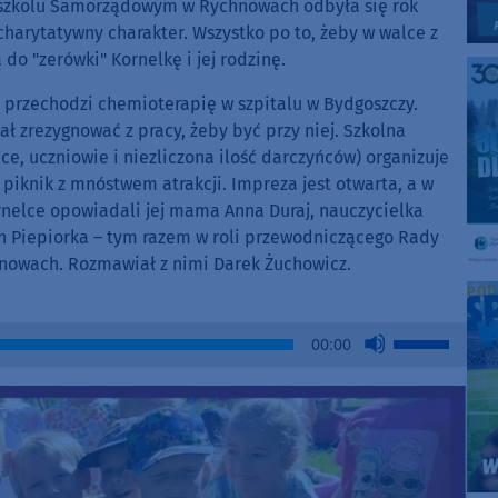
edszkolu Samorządowym w Rychnowach odbyła się rok
harytatywny charakter. Wszystko po to, żeby w walce z
do "zerówki" Kornelkę i jej rodzinę.
 przechodzi chemioterapię w szpitalu w Bydgoszczy.
ał zrezygnować z pracy, żeby być przy niej. Szkolna
ce, uczniowie i niezliczona ilość darczyńców) organizuje
 piknik z mnóstwem atrakcji. Impreza jest otwarta, a w
nelce opowiadali jej mama Anna Duraj, nauczycielka
h Piepiorka – tym razem w roli przewodniczącego Rady
nowach. Rozmawiał z nimi Darek Żuchowicz.
Use
00:00
Up/Down
Arrow
keys
to
increase
or