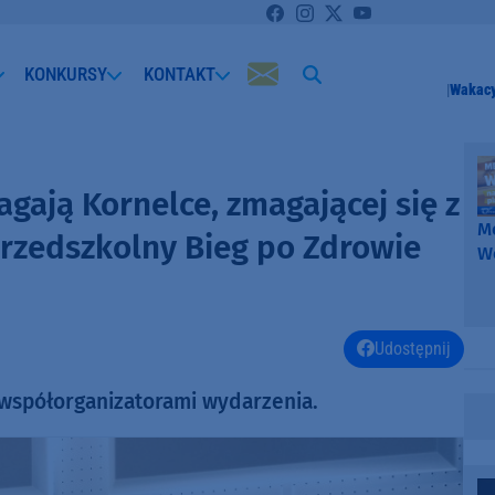
KONKURSY
KONTAKT
Wakacy
gają Kornelce, zmagającej się z
Me
 Przedszkolny Bieg po Zdrowie
W
-
k
W
Udostępnij
współorganizatorami wydarzenia.