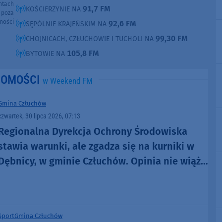
ntach
91,7 FM
KOŚCIERZYNIE NA
poza
ności
92,6 FM
SĘPÓLNIE KRAJEŃSKIM NA
99,30 FM
CHOJNICACH, CZŁUCHOWIE I TUCHOLI NA
105,8 FM
BYTOWIE NA
DOMOŚCI
w Weekend FM
Gmina Człuchów
czwartek, 30 lipca 2026, 07:13
Regionalna Dyrekcja Ochrony Środowiska
stawia warunki, ale zgadza się na kurniki w
Dębnicy, w gminie Człuchów. Opinia nie wiąże
jednak rąk wójtowi
Sport
Gmina Człuchów