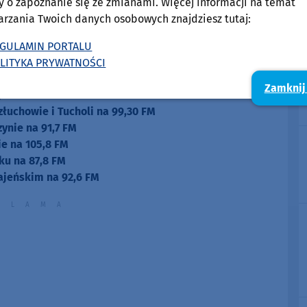
y o zapoznanie się ze zmianami. Więcej informacji na temat
arzania Twoich danych osobowych znajdziesz tutaj:
GULAMIN PORTALU
LITYKA PRYWATNOŚCI
Zamknij
zysz też w radiu Weekend FM.
złuchowie i Tucholi na 99,30 FM
zynie na 91,7 FM
e na 105,8 FM
ku na 87,8 FM
ajeńskim na 92,6 FM