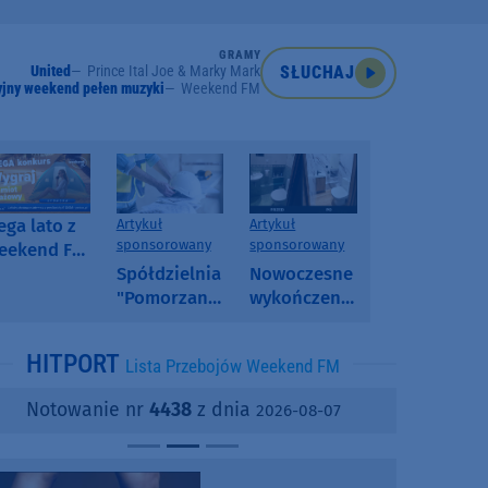
GRAMY
United
Prince Ital Joe & Marky Mark
SŁUCHAJ
jny weekend pełen muzyki
Weekend FM
ga lato z
Artykuł
Artykuł
sponsorowany
sponsorowany
eekend FM
 poranny
Spółdzielnia
Nowoczesne
onkurs w
"Pomorzanka"
wykończenia
eekend FM
w
ścian.
Człuchowie
Dlaczego
HITPORT
Lista Przebojów Weekend FM
informuje o
SPC, WPC i
przetargach
fornir
Notowanie nr
4438
z dnia
2026-08-07
i ofertach
kamienny
najmu
zyskują na
popularności?