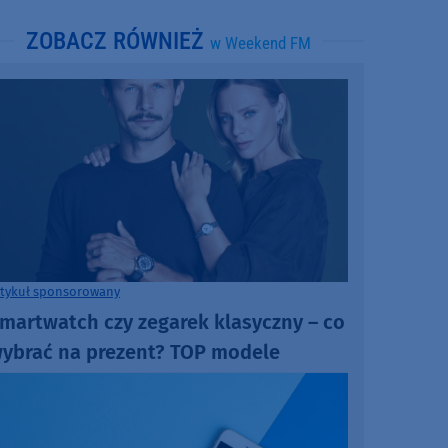
ZOBACZ RÓWNIEŻ
w Weekend FM
rtykuł sponsorowany
martwatch czy zegarek klasyczny – co
ybrać na prezent? TOP modele