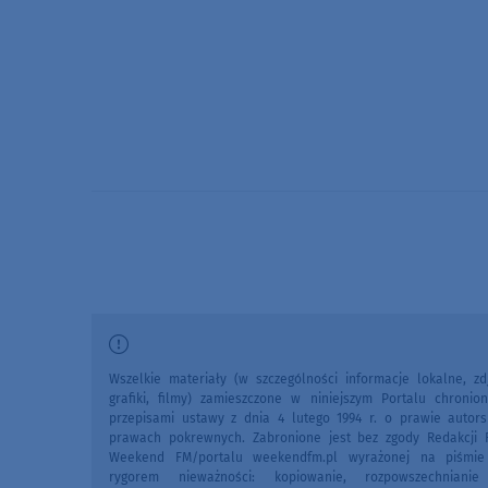
Wszelkie materiały (w szczególności informacje lokalne, zdj
grafiki, filmy) zamieszczone w niniejszym Portalu chronio
przepisami ustawy z dnia 4 lutego 1994 r. o prawie autors
prawach pokrewnych. Zabronione jest bez zgody Redakcji 
Weekend FM/portalu weekendfm.pl wyrażonej na piśmi
rygorem nieważności: kopiowanie, rozpowszechniani