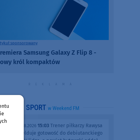
rtykuł sponsorowany
remiera Samsung Galaxy Z Flip 8 -
owy król kompaktów
entu
SPORT
w Weekend FM
ie
ych
15:03
Trener piłkarzy Rawysa
piątek, 07.08.2026
Raciąż melduje gotowość do debiutanckiego