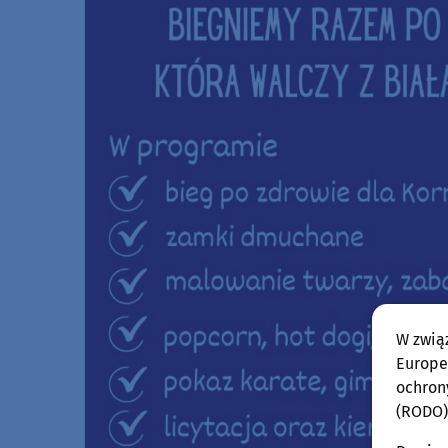
W zwią
Europej
ochron
(RODO)