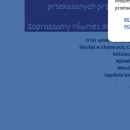
Prosim
przetw
RE
PO
O tej sprawie usłys
Słuchaj w Chojnicach, C
Kościer
Bytowi
Miast
Sępólnie Kr