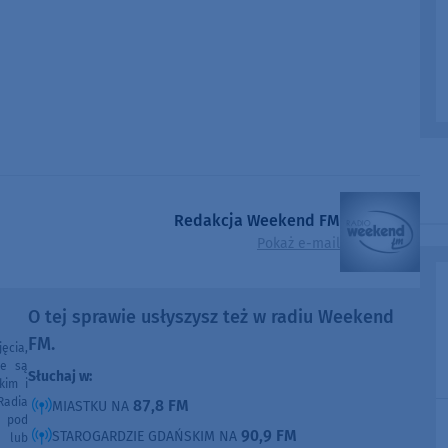
Redakcja Weekend FM
Pokaż e-mail
O tej sprawie usłyszysz też w radiu Weekend
FM.
ęcia,
ne są
Słuchaj w:
kim i
Radia
87,8 FM
MIASTKU NA
e pod
90,9 FM
STAROGARDZIE GDAŃSKIM NA
e lub