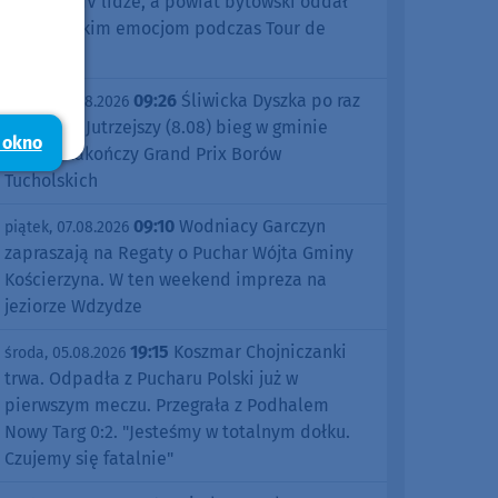
sezonu w IV lidze, a powiat bytowski oddał
się kolarskim emocjom podczas Tour de
Pologne
09:26
Śliwicka Dyszka po raz
piątek, 07.08.2026
dziesiąty. Jutrzejszy (8.08) bieg w gminie
 okno
Śliwice zakończy Grand Prix Borów
Tucholskich
09:10
Wodniacy Garczyn
piątek, 07.08.2026
zapraszają na Regaty o Puchar Wójta Gminy
Kościerzyna. W ten weekend impreza na
jeziorze Wdzydze
19:15
Koszmar Chojniczanki
środa, 05.08.2026
trwa. Odpadła z Pucharu Polski już w
pierwszym meczu. Przegrała z Podhalem
Nowy Targ 0:2. "Jesteśmy w totalnym dołku.
Czujemy się fatalnie"