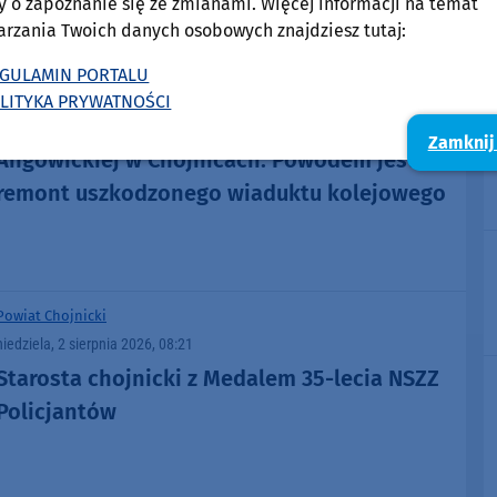
y o zapoznanie się ze zmianami. Więcej informacji na temat
arzania Twoich danych osobowych znajdziesz tutaj:
Powiat Chojnicki
GULAMIN PORTALU
poniedziałek, 3 sierpnia 2026, 07:41
LITYKA PRYWATNOŚCI
Od dziś (3.08) zamknięty przejazd na ulicy
Zamknij
Angowickiej w Chojnicach. Powodem jest
remont uszkodzonego wiaduktu kolejowego
Powiat Chojnicki
niedziela, 2 sierpnia 2026, 08:21
Starosta chojnicki z Medalem 35-lecia NSZZ
Policjantów