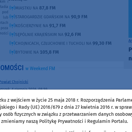
kim i
Radia
87,8 FM
MIASTKU NA
e pod
90,9 FM
STAROGARDZIE GDAŃSKIM NA
e lub
ntach
91,7 FM
KOŚCIERZYNIE NA
poza
ności
92,6 FM
SĘPÓLNIE KRAJEŃSKIM NA
A
99,30 FM
CHOJNICACH, CZŁUCHOWIE I TUCHOLI NA
P
105,8 FM
BYTOWIE NA
n
DOMOŚCI
w Weekend FM
Powiat Chojnicki
wtorek, 4 sierpnia 2026, 08:39
30 lat razem dla przyrody. Jubileusz 30-lecia
zku z wejściem w życie 25 maja 2018 r. Rozporządzenia Parlam
Parku Narodowego "Bory Tucholskie".
skiego i Rady (UE) 2016/679 z dnia 27 kwietnia 2016 r. w spraw
y osób fizycznych w związku z przetwarzaniem danych osobow
Odcinek 11: "Edukacja przyrodnicza w Parku
 zmieniamy naszą Politykę Prywatności i Regulamin Portalu.
Narodowym "Bory Tucholskie" (WIDEO)