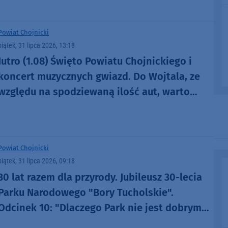
Powiat Chojnicki
piątek, 31 lipca 2026, 13:18
Jutro (1.08) Święto Powiatu Chojnickiego i
koncert muzycznych gwiazd. Do Wojtala, ze
względu na spodziewaną ilość aut, warto
jednak przyjechać szybciej
Powiat Chojnicki
piątek, 31 lipca 2026, 09:18
30 lat razem dla przyrody. Jubileusz 30-lecia
Parku Narodowego "Bory Tucholskie".
Odcinek 10: "Dlaczego Park nie jest dobrym
miejscem dla organizacji rajdów, czy