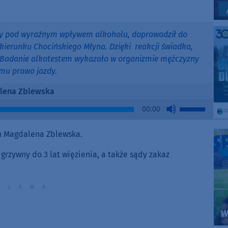
y pod wyraźnym wpływem alkoholu, doprowadził do
w kierunku Chocińskiego Młyna. Dzięki reakcji świadka,
m. Badanie alkotestem wykazało w organizmie mężczyzny
 mu prawo jazdy.
lena Zblewska
Use
00:00
Up/Down
Arrow
h Magdalena Zblewska.
keys
to
 grzywny do 3 lat więzienia, a także sądy zakaz
increase
or
decrease
volume.