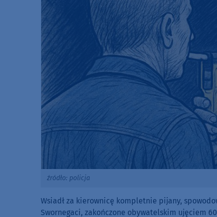
źródło: policja
Wsiadł za kierownicę kompletnie pijany, spowodował
Swornegaci, zakończone obywatelskim ujęciem 60