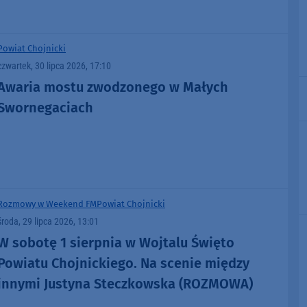
masowych imprez?" (WIDEO)
Powiat Chojnicki
czwartek, 30 lipca 2026, 17:10
Awaria mostu zwodzonego w Małych
Swornegaciach
Rozmowy w Weekend FM
Powiat Chojnicki
środa, 29 lipca 2026, 13:01
W sobotę 1 sierpnia w Wojtalu Święto
Powiatu Chojnickiego. Na scenie między
innymi Justyna Steczkowska (ROZMOWA)