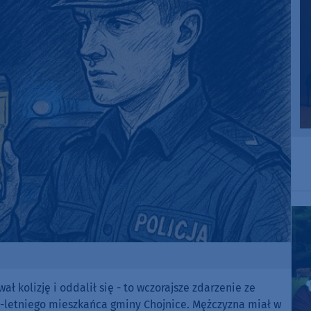
 kolizję i oddalił się - to wczorajsze zdarzenie ze
-letniego mieszkańca gminy Chojnice. Mężczyzna miał w