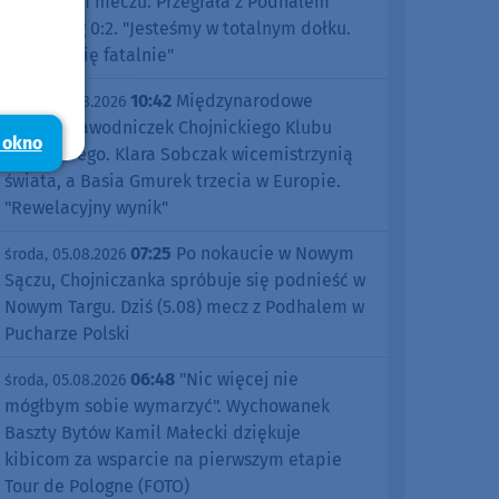
pierwszym meczu. Przegrała z Podhalem
Nowy Targ 0:2. "Jesteśmy w totalnym dołku.
Czujemy się fatalnie"
10:42
Międzynarodowe
środa, 05.08.2026
sukcesy zawodniczek Chojnickiego Klubu
 okno
Żeglarskiego. Klara Sobczak wicemistrzynią
świata, a Basia Gmurek trzecia w Europie.
"Rewelacyjny wynik"
07:25
Po nokaucie w Nowym
środa, 05.08.2026
Sączu, Chojniczanka spróbuje się podnieść w
Nowym Targu. Dziś (5.08) mecz z Podhalem w
Pucharze Polski
06:48
"Nic więcej nie
środa, 05.08.2026
mógłbym sobie wymarzyć". Wychowanek
Baszty Bytów Kamil Małecki dziękuje
kibicom za wsparcie na pierwszym etapie
Tour de Pologne (FOTO)