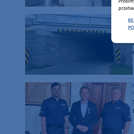
Prosim
przetw
RE
PO