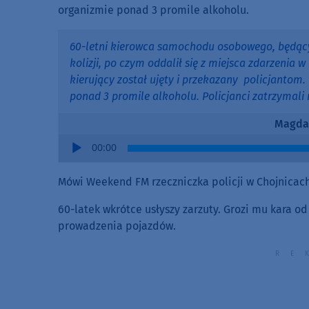
organizmie ponad 3 promile alkoholu.
60-letni kierowca samochodu osobowego, będąc
kolizji, po czym oddalił się z miejsca zdarzenia 
kierujący został ujęty i przekazany policjanto
ponad 3 promile alkoholu. Policjanci zatrzymali
Magda
Audio
00:00
Player
Mówi Weekend FM rzeczniczka policji w Chojnicac
60-latek wkrótce usłyszy zarzuty. Grozi mu kara od
prowadzenia pojazdów.