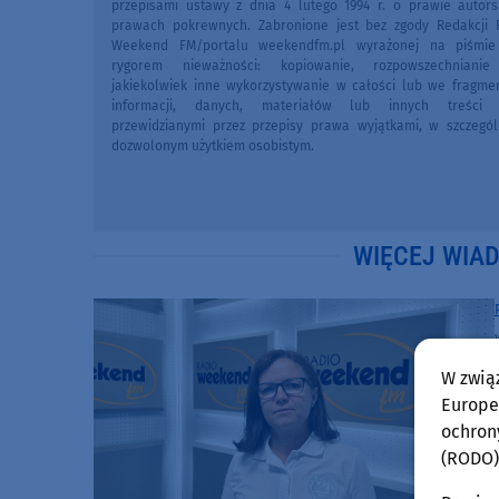
przepisami ustawy z dnia 4 lutego 1994 r. o prawie autors
prawach pokrewnych. Zabronione jest bez zgody Redakcji 
Weekend FM/portalu weekendfm.pl wyrażonej na piśmi
rygorem nieważności: kopiowanie, rozpowszechniani
jakiekolwiek inne wykorzystywanie w całości lub we fragme
informacji, danych, materiałów lub innych treści 
przewidzianymi przez przepisy prawa wyjątkami, w szczegól
dozwolonym użytkiem osobistym.
WIĘCEJ WIA
W zwią
Europej
ochron
(RODO)