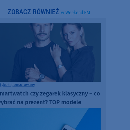
ZOBACZ RÓWNIEŻ
w Weekend FM
rtykuł sponsorowany
martwatch czy zegarek klasyczny – co
ybrać na prezent? TOP modele