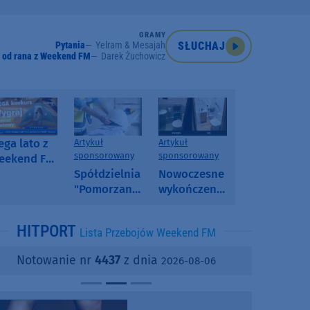
GRAMY
Pytania
Yelram & Mesajah
SŁUCHAJ
 od rana z Weekend FM
Darek Żuchowicz
ga lato z
Artykuł
Artykuł
sponsorowany
sponsorowany
eekend FM
 poranny
Spółdzielnia
Nowoczesne
onkurs w
"Pomorzanka"
wykończenia
eekend FM
w
ścian.
Człuchowie
Dlaczego
HITPORT
Lista Przebojów Weekend FM
informuje o
SPC, WPC i
przetargach
fornir
Notowanie nr
4437
z dnia
2026-08-06
i ofertach
kamienny
najmu
zyskują na
popularności?