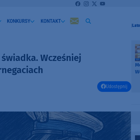
KONKURSY
KONTAKT
Lato
z świadka. Wcześniej
Me
rnegaciach
W
-
k
Udostępnij
W