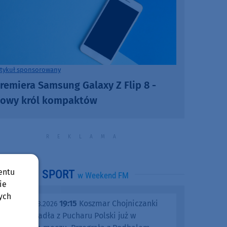
rtykuł sponsorowany
remiera Samsung Galaxy Z Flip 8 -
owy król kompaktów
entu
SPORT
w Weekend FM
ie
ych
19:15
Koszmar Chojniczanki
środa, 05.08.2026
trwa. Odpadła z Pucharu Polski już w