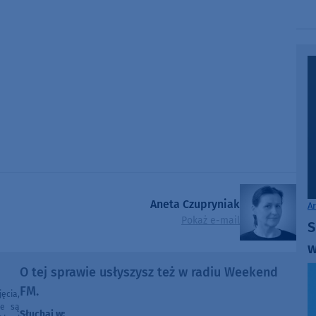
Aneta Czupryniak
A
Pokaż e-mail
S
w
O tej sprawie usłyszysz też w radiu Weekend
FM.
ęcia,
ne są
Słuchaj w: