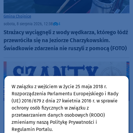
Gmina Chojnice
sobota, 8 sierpnia 2026, 12:38
4
Strażacy wyciągnęli z wody wędkarza, którego łódź
przewróciła się na Jeziorze Charzykowskim.
Świadkowie zdarzenia nie ruszyli z pomocą (FOTO)
W związku z wejściem w życie 25 maja 2018 r.
Rozporządzenia Parlamentu Europejskiego i Rady
(UE) 2016/679 z dnia 27 kwietnia 2016 r. w sprawie
ochrony osób fizycznych w związku z
przetwarzaniem danych osobowych (RODO)
zmieniamy naszą Politykę Prywatności i
Regulamin Portalu.