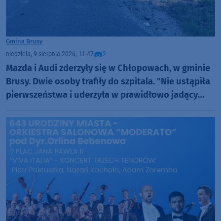
Gmina Brusy
niedziela, 9 sierpnia 2026, 11:47
2
Mazda i Audi zderzyły się w Chłopowach, w gminie
Brusy. Dwie osoby trafiły do szpitala. "Nie ustąpiła
pierwszeństwa i uderzyła w prawidłowo jadący
samochód" (FOTO)