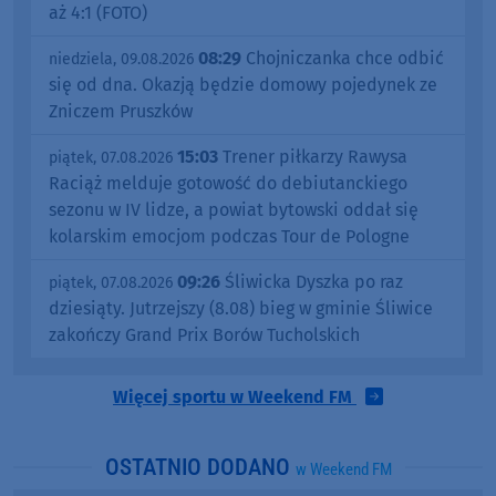
10:51
Rekord trasy na jubileusz
niedziela, 09.08.2026
Śliwickiej Dyszki. Biegowe Grand Prix Borów
Tucholskich z mocnym zakończeniem. "Jest to
bardzo wysoki poziom" (FOTO)
08:45
"Wiara w siebie po tym
niedziela, 09.08.2026
meczu jest duża". Rawys Raciąż znakomicie
przywitał się z IV ligą. W swoim debiutanckim
meczu na tym poziomie pokonał Spartę Brodnica
aż 4:1 (FOTO)
08:29
Chojniczanka chce odbić
niedziela, 09.08.2026
się od dna. Okazją będzie domowy pojedynek ze
Zniczem Pruszków
15:03
Trener piłkarzy Rawysa
piątek, 07.08.2026
Raciąż melduje gotowość do debiutanckiego
sezonu w IV lidze, a powiat bytowski oddał się
kolarskim emocjom podczas Tour de Pologne