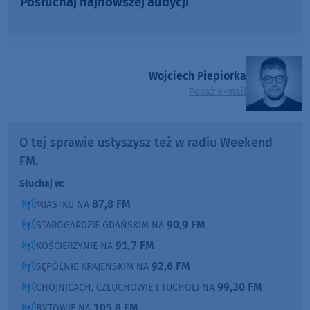
Posłuchaj najnowszej audycji
Wojciech Piepiorka
Pokaż e-mail
O tej sprawie usłyszysz też w radiu Weekend
FM.
Słuchaj w:
87,8 FM
MIASTKU NA
90,9 FM
STAROGARDZIE GDAŃSKIM NA
91,7 FM
KOŚCIERZYNIE NA
92,6 FM
SĘPÓLNIE KRAJEŃSKIM NA
99,30 FM
CHOJNICACH, CZŁUCHOWIE I TUCHOLI NA
105,8 FM
BYTOWIE NA