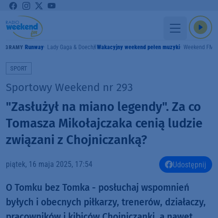
Runway
Lady Gaga & Doechii
Wakacyjny weekend pełen muzyki
Weekend FM
GRAMY
SPORT
Sportowy Weekend nr 293
"Zasłużył na miano legendy". Za co
Tomasza Mikołajczaka cenią ludzie
związani z Chojniczanką?
piątek, 16 maja 2025, 17:54
Udostępnij
O Tomku bez Tomka - posłuchaj wspomnień
byłych i obecnych piłkarzy, trenerów, działaczy,
pracowników i kibiców Chojniczanki, a nawet