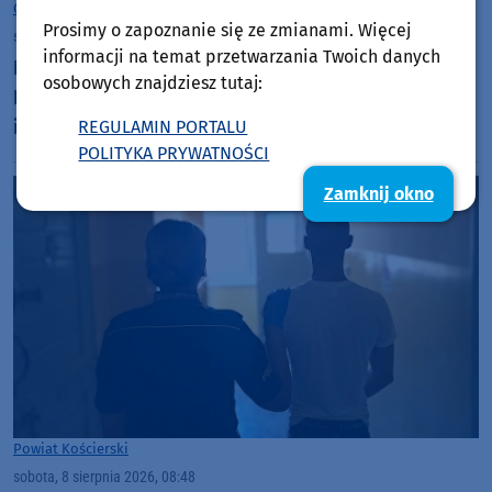
Gmina Chojnice
Prosimy o zapoznanie się ze zmianami. Więcej
sobota, 8 sierpnia 2026, 09:03
informacji na temat przetwarzania Twoich danych
Dziś (8.08) w Charzykowach ostatni dzień
osobowych znajdziesz tutaj:
Festiwalu Piosenki Żeglarskiej. Wystąpią między
innymi Chór Zawisza Czarny oraz Perły i Łotry
REGULAMIN PORTALU
POLITYKA PRYWATNOŚCI
Zamknij okno
Powiat Kościerski
sobota, 8 sierpnia 2026, 08:48