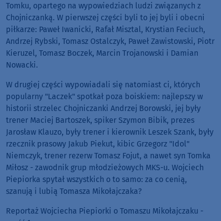
Tomku, opartego na wypowiedziach ludzi związanych z
Chojniczanką. W pierwszej części byli to jej byli i obecni
piłkarze: Paweł Iwanicki, Rafał Misztal, Krystian Feciuch,
Andrzej Rybski, Tomasz Ostalczyk, Paweł Zawistowski, Piotr
Kieruzel, Tomasz Boczek, Marcin Trojanowski i Damian
Nowacki.
W drugiej części wypowiadali się natomiast ci, których
popularny "Laczek" spotkał poza boiskiem: najlepszy w
historii strzelec Chojniczanki Andrzej Borowski, jej były
trener Maciej Bartoszek, spiker Szymon Bibik, prezes
Jarosław Klauzo, były trener i kierownik Leszek Szank, były
rzecznik prasowy Jakub Piekut, kibic Grzegorz "Idol"
Niemczyk, trener rezerw Tomasz Fojut, a nawet syn Tomka
Miłosz - zawodnik grup młodzieżowych MKS-u. Wojciech
Piepiorka spytał wszystkich o to samo: za co cenią,
szanują i lubią Tomasza Mikołajczaka?
Reportaż Wojciecha Piepiorki o Tomaszu Mikołajczaku -