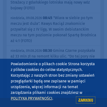
11:09
Dziś (09.08) w Więcborku
niedziela, 09.08.2026
koncert z okazji 643. urodzin miasta. "Muzyka
klasyczna w dobrym wykonaniu"
10:51
Rekord trasy na jubileusz
niedziela, 09.08.2026
Śliwickiej Dyszki. Biegowe Grand Prix Borów
Tucholskich z mocnym zakończeniem. "Jest to
bardzo wysoki poziom" (FOTO)
09:34
Pantera za 5 mln zł.
niedziela, 09.08.2026
Strażacy z gdańskiego lotniska mają nowy wóz
bojowy (FOTO)
Powiadomienie o plikach cookie Strona korzysta
z plików cookies do celów statystycznych.
08:45
"Wiara w siebie po tym
niedziela, 09.08.2026
Korzystając z naszych stron bez zmiany ustawień
meczu jest duża". Rawys Raciąż znakomicie
przeglądarki będą one zapisane w pamięci
przywitał się z IV ligą. W swoim debiutanckim
urządzenia, więcej informacji na temat
meczu na tym poziomie pokonał Spartę Brodnica
zarządzania plikami cookies znajdziesz w
aż 4:1 (FOTO)
POLITYKA PRYWATNOŚCI
.
ZAMKNIJ
08:30
Gmina Czarne pozyskała
niedziela, 09.08.2026