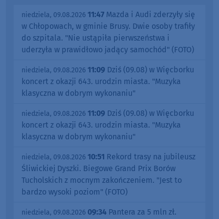
09:26
Śliwicka Dyszka po raz
piątek, 07.08.2026
dziesiąty. Jutrzejszy (8.08) bieg w gminie Śliwice
zakończy Grand Prix Borów Tucholskich
Więcej sportu w Weekend FM
OSTATNIO DODANO
w Weekend FM
11:47
Mazda i Audi zderzyły się
niedziela, 09.08.2026
w Chłopowach, w gminie Brusy. Dwie osoby trafiły
do szpitala. "Nie ustąpiła pierwszeństwa i
uderzyła w prawidłowo jadący samochód" (FOTO)
11:09
Dziś (09.08) w Więcborku
niedziela, 09.08.2026
koncert z okazji 643. urodzin miasta. "Muzyka
klasyczna w dobrym wykonaniu"