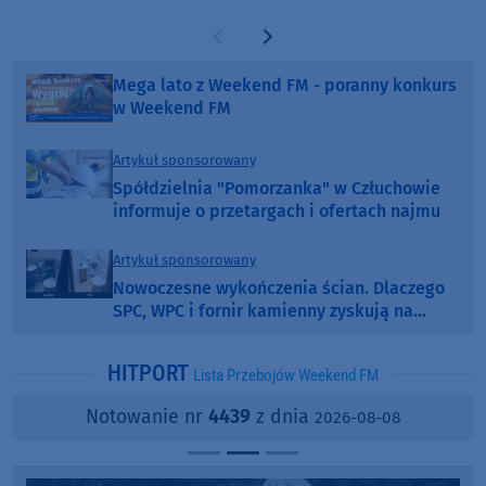
Poprzednia strona
Następna strona
Mega lato z Weekend FM - poranny konkurs
w Weekend FM
Artykuł sponsorowany
Spółdzielnia "Pomorzanka" w Człuchowie
informuje o przetargach i ofertach najmu
Artykuł sponsorowany
Nowoczesne wykończenia ścian. Dlaczego
SPC, WPC i fornir kamienny zyskują na
popularności?
HITPORT
Lista Przebojów Weekend FM
Notowanie nr
4439
z dnia
2026-08-08