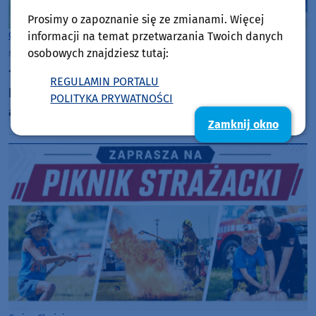
Prosimy o zapoznanie się ze zmianami. Więcej
informacji na temat przetwarzania Twoich danych
Gmina Chojnice
osobowych znajdziesz tutaj:
sobota, 25 lipca 2026, 12:49
38
17 edycja Jarmarku Ekoturystycznego "Czym Chata
REGULAMIN PORTALU
Bogata". Na imprezie w Charzykowach było sporo
POLITYKA PRYWATNOŚCI
atrakcji przyrodniczych (FOTO)
Zamknij okno