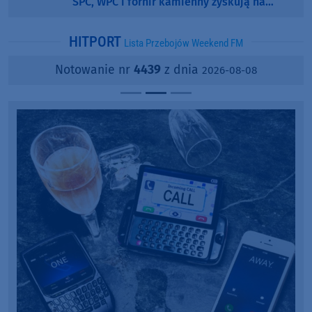
SPC, WPC i fornir kamienny zyskują na
popularności?
HITPORT
Lista Przebojów Weekend FM
Notowanie nr
4439
z dnia
2026-08-08