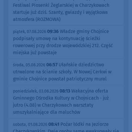
Festiwal Piosenki Żeglarskiej w Charzykowach
startuje już dziś. Szanty, gwiazdy i wyjątkowa
atmosfera (ROZMOWA)
09:36
Władze gminy Chojnice
piątek, 07.08.2026
podpisały umowę na kontynuację ścieżki
rowerowej przy drodze wojewódzkiej 212. Część
miejska już powstaje
06:57
Ułańskie dziedzictwo
środa, 05.08.2026
utrwalone na ścianie szkoły. W Nowej Cerkwi w
gminie Chojnice powstał patriotyczny mural
08:13
Wakacyjna oferta
poniedziałek, 03.08.2026
Gminnego Ośrodka Kultury w Chojnicach - już
jutro (4.08) w Charzykowach warsztaty
umuzykalniające dla maluchów
08:41
Pożar łódki na Jeziorze
sobota, 01.08.2026
Charzykowskim. Dwie osoby same ewakuowały się