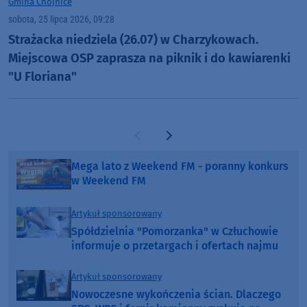
Gmina Chojnice
sobota, 25 lipca 2026, 09:28
Strażacka niedziela (26.07) w Charzykowach.
Miejscowa OSP zaprasza na piknik i do kawiarenki
"U Floriana"
Poprzednia strona
Następna strona
Mega lato z Weekend FM - poranny konkurs
w Weekend FM
Artykuł sponsorowany
Spółdzielnia "Pomorzanka" w Człuchowie
informuje o przetargach i ofertach najmu
Artykuł sponsorowany
Nowoczesne wykończenia ścian. Dlaczego