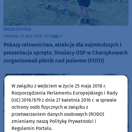
Gmina Chojnice
niedziela, 26 lipca 2026, 14:54
14
Pokazy ratownictwa, atrakcje dla najmłodszych i
prezentacja sprzętu. Strażacy OSP w Charzykowach
zorganizowali piknik nad jeziorem (FOTO)
W związku z wejściem w życie 25 maja 2018 r.
Rozporządzenia Parlamentu Europejskiego i Rady
(UE) 2016/679 z dnia 27 kwietnia 2016 r. w sprawie
ochrony osób fizycznych w związku z
przetwarzaniem danych osobowych (RODO)
zmieniamy naszą Politykę Prywatności i
Regulamin Portalu.