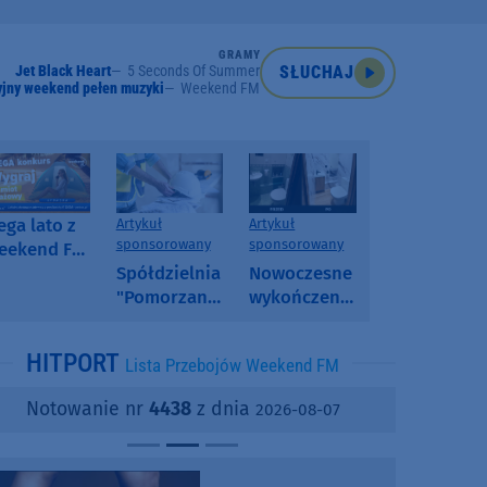
GRAMY
Jet Black Heart
5 Seconds Of Summer
SŁUCHAJ
jny weekend pełen muzyki
Weekend FM
ga lato z
Artykuł
Artykuł
sponsorowany
sponsorowany
eekend FM
 poranny
Spółdzielnia
Nowoczesne
onkurs w
"Pomorzanka"
wykończenia
eekend FM
w
ścian.
Człuchowie
Dlaczego
HITPORT
Lista Przebojów Weekend FM
informuje o
SPC, WPC i
przetargach
fornir
Notowanie nr
4438
z dnia
2026-08-07
i ofertach
kamienny
najmu
zyskują na
popularności?