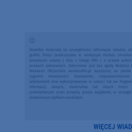
Wszelkie materiały (w szczególności informacje lokalne, zdj
grafiki, filmy) zamieszczone w niniejszym Portalu chronio
przepisami ustawy z dnia 4 lutego 1994 r. o prawie autors
prawach pokrewnych. Zabronione jest bez zgody Redakcji 
Weekend FM/portalu weekendfm.pl wyrażonej na piśmi
rygorem nieważności: kopiowanie, rozpowszechniani
jakiekolwiek inne wykorzystywanie w całości lub we fragme
informacji, danych, materiałów lub innych treści 
przewidzianymi przez przepisy prawa wyjątkami, w szczegól
dozwolonym użytkiem osobistym.
WIĘCEJ WIA