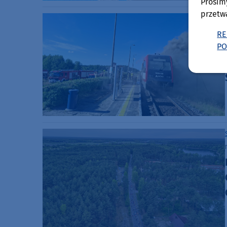
Prosim
przetw
RE
PO