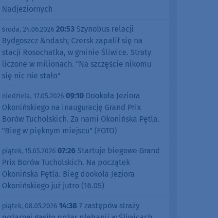
Nadjeziornych
20:53
Szynobus relacji
środa, 24.06.2026
Bydgoszcz &ndash; Czersk zapalił się na
stacji Rosochatka, w gminie Śliwice. Straty
liczone w milionach. "Na szczęście nikomu
się nic nie stało"
09:10
Dookoła Jeziora
niedziela, 17.05.2026
Okonińskiego na inaugurację Grand Prix
Borów Tucholskich. Za nami Okonińska Pętla.
"Bieg w pięknym miejscu" (FOTO)
07:26
Startuje biegowe Grand
piątek, 15.05.2026
Prix Borów Tucholskich. Na początek
Okonińska Pętla. Bieg dookoła Jeziora
Okonińskiego już jutro (16.05)
14:38
7 zastępów straży
piątek, 08.05.2026
pożarnej gasiło pożar plebanii w Śliwicach.