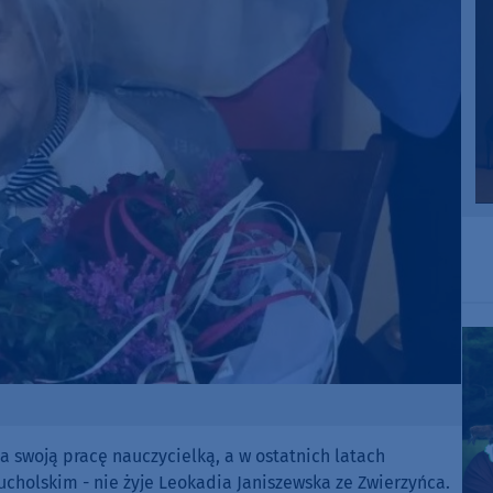
 swoją pracę nauczycielką, a w ostatnich latach
ucholskim - nie żyje Leokadia Janiszewska ze Zwierzyńca.