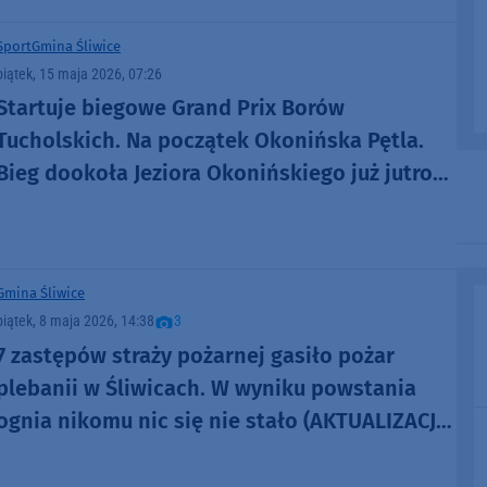
Sport
Gmina Śliwice
piątek, 15 maja 2026, 07:26
Startuje biegowe Grand Prix Borów
Tucholskich. Na początek Okonińska Pętla.
Bieg dookoła Jeziora Okonińskiego już jutro
(16.05)
Gmina Śliwice
piątek, 8 maja 2026, 14:38
3
7 zastępów straży pożarnej gasiło pożar
plebanii w Śliwicach. W wyniku powstania
ognia nikomu nic się nie stało (AKTUALIZACJA,
FOTO)