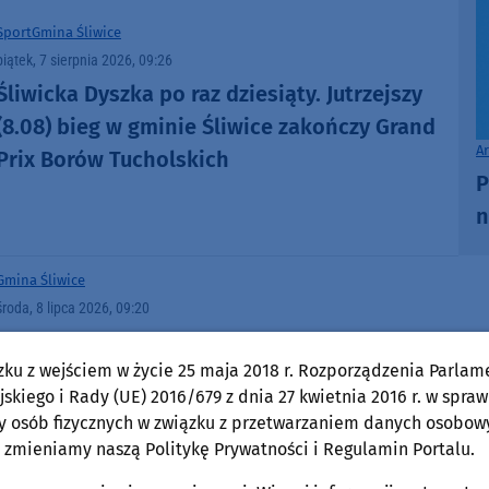
Sport
Gmina Śliwice
piątek, 7 sierpnia 2026, 09:26
Śliwicka Dyszka po raz dziesiąty. Jutrzejszy
(8.08) bieg w gminie Śliwice zakończy Grand
A
Prix Borów Tucholskich
P
n
Gmina Śliwice
środa, 8 lipca 2026, 09:20
Duży mandat po kolizji z szynobusem.
zku z wejściem w życie 25 maja 2018 r. Rozporządzenia Parlam
Kierowca auta dostawczego ukarany po
skiego i Rady (UE) 2016/679 z dnia 27 kwietnia 2016 r. w spraw
zderzeniu w Okoninach Nadjeziornych
y osób fizycznych w związku z przetwarzaniem danych osobow
 zmieniamy naszą Politykę Prywatności i Regulamin Portalu.