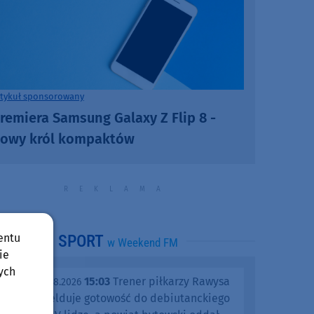
rtykuł sponsorowany
remiera Samsung Galaxy Z Flip 8 -
owy król kompaktów
entu
SPORT
w Weekend FM
ie
ych
15:03
Trener piłkarzy Rawysa
piątek, 07.08.2026
Raciąż melduje gotowość do debiutanckiego