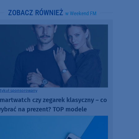
ZOBACZ RÓWNIEŻ
w Weekend FM
rtykuł sponsorowany
martwatch czy zegarek klasyczny – co
ybrać na prezent? TOP modele