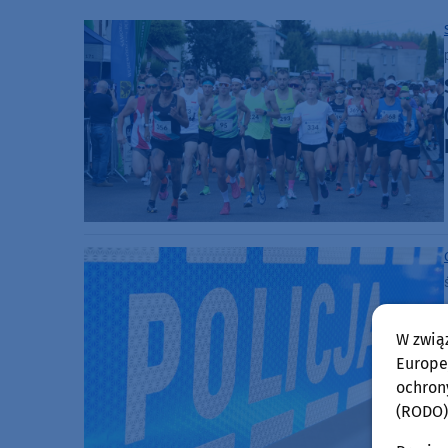
W zwią
Europej
ochron
(RODO)