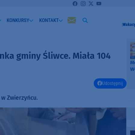
KONKURSY
KONTAKT
Wakacy
anka gminy Śliwce. Miała 104
Me
W
-
k
Udostępnij
W
 w Zwierzyńcu.