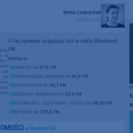
Aneta Czupryniak
Pokaż e-mail
O tej sprawie usłyszysz też w radiu Weekend
FM.
ęcia,
ne są
Słuchaj w:
kim i
Radia
87,8 FM
MIASTKU NA
e pod
90,9 FM
STAROGARDZIE GDAŃSKIM NA
e lub
ntach
91,7 FM
KOŚCIERZYNIE NA
A
poza
ności
92,6 FM
SĘPÓLNIE KRAJEŃSKIM NA
S
99,30 FM
CHOJNICACH, CZŁUCHOWIE I TUCHOLI NA
w
105,8 FM
BYTOWIE NA
DOMOŚCI
w Weekend FM