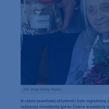
Fot. Urząd Gminy Śliwice
W czasie zawodowej aktywności była nagradzaną za
najstarszą mieszkanką gminy Śliwice w powiecie t