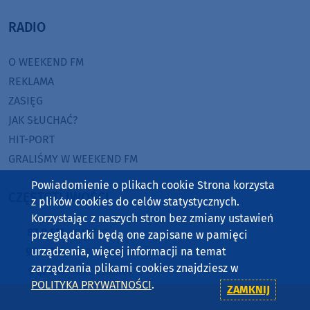
RADIO
O WEEKEND FM
REKLAMA
ZASIĘG
JAK SŁUCHAĆ?
HIT-PORT
GRALIŚMY W WEEKEND FM
Powiadomienie o plikach cookie Strona korzysta
CZĘSTOTLIWOŚCI
z plików cookies do celów statystycznych.
Korzystając z naszych stron bez zmiany ustawień
87,8 FM
MIASTKO
przeglądarki będą one zapisane w pamięci
90,9 FM
urządzenia, więcej informacji na temat
STAROGARD GDAŃSKI
zarządzania plikami cookies znajdziesz w
91,7 FM
KOŚCIERZYNA
POLITYKA PRYWATNOŚCI
.
ZAMKNIJ
92,6 FM
SĘPÓLNO KRAJEŃSKIE
99,3 FM