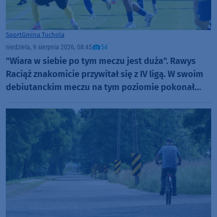
Sport
Gmina Tuchola
niedziela, 9 sierpnia 2026, 08:45
54
"Wiara w siebie po tym meczu jest duża". Rawys
Raciąż znakomicie przywitał się z IV ligą. W swoim
debiutanckim meczu na tym poziomie pokonał
Spartę Brodnica aż 4:1 (FOTO)