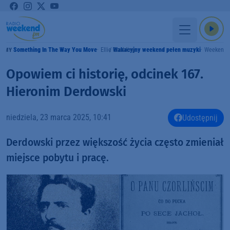
Something In The Way You Move
Ellie Goulding
Wakacyjny weekend pełen muzyki
Weekend 
RAMY
Opowiem ci historię, odcinek 167.
Hieronim Derdowski
niedziela, 23 marca 2025, 10:41
Udostępnij
Derdowski przez większość życia często zmieniał
miejsce pobytu i pracę.