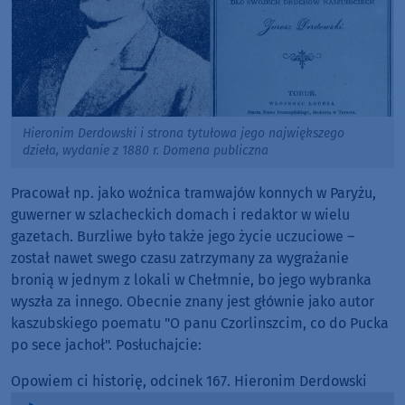
Hieronim Derdowski i strona tytułowa jego największego
dzieła, wydanie z 1880 r. Domena publiczna
Pracował np. jako woźnica tramwajów konnych w Paryżu,
guwerner w szlacheckich domach i redaktor w wielu
gazetach. Burzliwe było także jego życie uczuciowe –
został nawet swego czasu zatrzymany za wygrażanie
bronią w jednym z lokali w Chełmnie, bo jego wybranka
wyszła za innego. Obecnie znany jest głównie jako autor
kaszubskiego poematu "O panu Czorlinszcim, co do Pucka
po sece jachoł". Posłuchajcie:
Opowiem ci historię, odcinek 167. Hieronim Derdowski
Audio