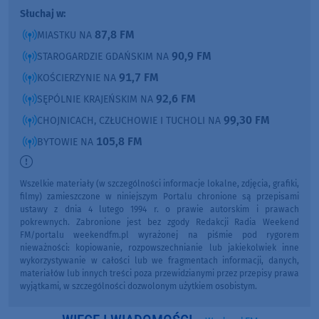
Słuchaj w:
87,8 FM
MIASTKU NA
90,9 FM
STAROGARDZIE GDAŃSKIM NA
91,7 FM
KOŚCIERZYNIE NA
92,6 FM
SĘPÓLNIE KRAJEŃSKIM NA
99,30 FM
CHOJNICACH, CZŁUCHOWIE I TUCHOLI NA
105,8 FM
BYTOWIE NA
Wszelkie materiały (w szczególności informacje lokalne, zdjęcia, grafiki,
filmy) zamieszczone w niniejszym Portalu chronione są przepisami
ustawy z dnia 4 lutego 1994 r. o prawie autorskim i prawach
pokrewnych. Zabronione jest bez zgody Redakcji Radia Weekend
FM/portalu weekendfm.pl wyrażonej na piśmie pod rygorem
nieważności: kopiowanie, rozpowszechnianie lub jakiekolwiek inne
wykorzystywanie w całości lub we fragmentach informacji, danych,
materiałów lub innych treści poza przewidzianymi przez przepisy prawa
wyjątkami, w szczególności dozwolonym użytkiem osobistym.