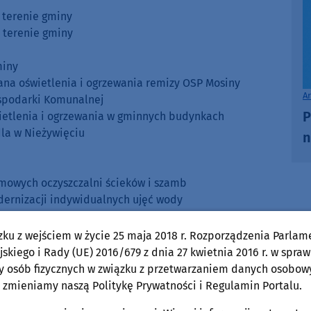
a terenie gminy
a terenie gminy
miny
iana oświetlenia i ogrzewania remizy OSP Mosiny
A
ospodarki Komunalnej
P
wietlenia i ogrzewania w gminnych budynkach
dla w Nieżywięciu
n
omowych oczyszczalni ścieków i szamb
dernizacji indywidualnych ujęć wody
zko na usuwanie skutków powodzi
wo-rekreacyjnych (fundusz sołecki Rychnów)
zku z wejściem w życie 25 maja 2018 r. Rozporządzenia Parlam
o gruntów rolnych w obrębie Ględowa
skiego i Rady (UE) 2016/679 z dnia 27 kwietnia 2016 r. w spraw
y osób fizycznych w związku z przetwarzaniem danych osobow
jskiej (fundusz sołecki Jęcznik Wielkich)
 zmieniamy naszą Politykę Prywatności i Regulamin Portalu.
o-rekreacyjnego (fundusz sołecki Kołdowa)