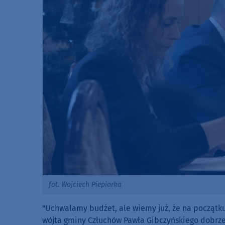
fot. Wojciech Piepiorka
"Uchwalamy budżet, ale wiemy już, że na początk
wójta gminy Człuchów Pawła Gibczyńskiego dobrze o