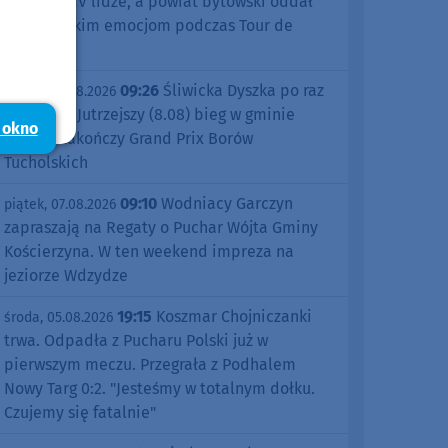
sezonu w IV lidze, a powiat bytowski oddał
się kolarskim emocjom podczas Tour de
Pologne
09:26
Śliwicka Dyszka po raz
piątek, 07.08.2026
dziesiąty. Jutrzejszy (8.08) bieg w gminie
 okno
Śliwice zakończy Grand Prix Borów
Tucholskich
09:10
Wodniacy Garczyn
piątek, 07.08.2026
zapraszają na Regaty o Puchar Wójta Gminy
Kościerzyna. W ten weekend impreza na
jeziorze Wdzydze
19:15
Koszmar Chojniczanki
środa, 05.08.2026
trwa. Odpadła z Pucharu Polski już w
pierwszym meczu. Przegrała z Podhalem
Nowy Targ 0:2. "Jesteśmy w totalnym dołku.
Czujemy się fatalnie"