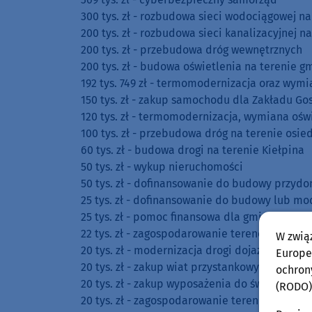
300 tys. zł - rozbudowa sieci wodociągowej n
200 tys. zł - rozbudowa sieci kanalizacyjnej n
200 tys. zł - przebudowa dróg wewnętrznych
200 tys. zł - budowa oświetlenia na terenie g
192 tys. 749 zł - termomodernizacja oraz wym
150 tys. zł - zakup samochodu dla Zakładu G
120 tys. zł - termomodernizacja, wymiana oś
100 tys. zł - przebudowa dróg na terenie osie
60 tys. zł - budowa drogi na terenie Kiełpina
50 tys. zł - wykup nieruchomości
50 tys. zł - dofinansowanie do budowy przyd
25 tys. zł - dofinansowanie do budowy lub mo
25 tys. zł - pomoc finansowa dla gminy Kłod
22 tys. zł - zagospodarowanie terenów sporto
W zwią
20 tys. zł - modernizacja drogi dojazdowej d
Europej
20 tys. zł - zakup wiat przystankowych
ochron
20 tys. zł - zakup wyposażenia do świetlicy wie
(RODO)
20 tys. zł - zagospodarowanie terenu sportow