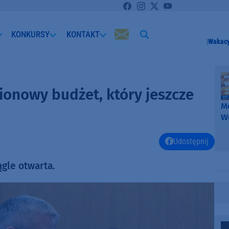
KONKURSY
KONTAKT
Wakacy
onowy budżet, który jeszcze
Me
W
-
k
Udostępnij
W
ągle otwarta.