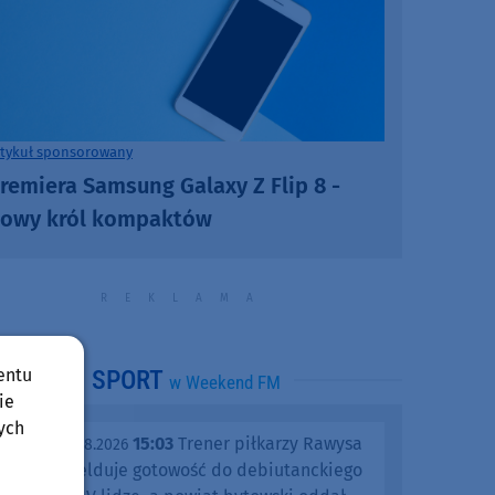
rtykuł sponsorowany
remiera Samsung Galaxy Z Flip 8 -
owy król kompaktów
entu
SPORT
w Weekend FM
ie
ych
15:03
Trener piłkarzy Rawysa
piątek, 07.08.2026
Raciąż melduje gotowość do debiutanckiego