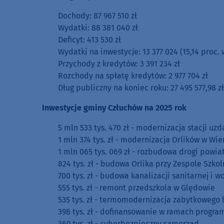
Dochody: 87 967 510 zł
Wydatki: 88 381 040 zł
Deficyt: 413 530 zł
Wydatki na inwestycje: 13 377 024 (15,14 proc
Przychody z kredytów: 3 391 234 zł
Rozchody na spłatę kredytów: 2 977 704 zł
Dług publiczny na koniec roku: 27 495 577,98 
Inwestycje gminy Człuchów na 2025 rok
5 mln 533 tys. 470 zł - modernizacja stacji u
1 mln 374 tys. zł - modernizacja Orlików w Wi
1 mln 065 tys. 069 zł - rozbudowa drogi pow
824 tys. zł - budowa Orlika przy Zespole Sz
700 tys. zł - budowa kanalizacji sanitarnej i
555 tys. zł - remont przedszkola w Ględowie
535 tys. zł - termomodernizacja zabytkoweg
398 tys. zł - dofinansowanie w ramach progra
369 tys. zł - cyberbezpieczny samorząd