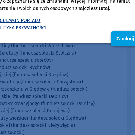
y o zapoznanie się ze zmianami. Więcej informacji na temat
rtowo-rekreacyjnego (fundusz sołecki Mosin)
arzania Twoich danych osobowych znajdziesz tutaj:
towo-rekreacyjnego (fundusz sołecki Kiełpina)
rtowo-rekreacyjnego (fundusz sołecki Wierzchowa Dworca)
GULAMIN PORTALU
-rekreacyjnego w Bukowie Czł. (fundusz sołecki)
LITYKA PRYWATNOŚCI
baw w Piaskowie (fundusz sołecki)
-rekreacyjnego (fundusz sołecki Sieroczyna)
Zamknij
etlicy (fundusz sołecki Wierzchowa)
świetlicy (fundusz sołecki Stołczna)
fundusze sześciu sołectw)
undusz sołecki Rychnów)
jskiej (fundusz sołecki Kiełpina)
 świetlicy (fundusz sołecki Chrząstowa)
 przedszkolu w Ględowie (fundusz sołecki)
ejskiej (fundusz sołecki Dębnicy)
owo-rekreacyjnego (fundusz sołecki Polnicy)
jskiej (fundusz sołecki Dobojewa)
licy wiejskiej (fundusz sołecki Ględowa)
jskiej (fundusz sołecki Nieżywięcia)
usz sołecki)