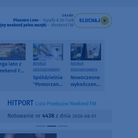
GRAMY
Pleasure Love
Supafly & De Funk
SŁUCHAJ
jny weekend pełen muzyki
Weekend FM
ga lato z
Artykuł
Artykuł
sponsorowany
sponsorowany
eekend FM
 poranny
Spółdzielnia
Nowoczesne
onkurs w
"Pomorzanka"
wykończenia
eekend FM
w
ścian.
Człuchowie
Dlaczego
HITPORT
Lista Przebojów Weekend FM
informuje o
SPC, WPC i
przetargach
fornir
Notowanie nr
4438
z dnia
2026-08-07
i ofertach
kamienny
najmu
zyskują na
popularności?