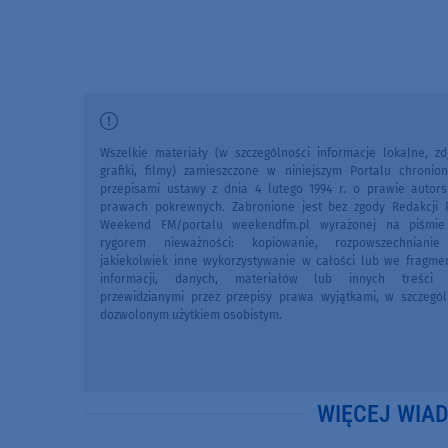
Wszelkie materiały (w szczególności informacje lokalne, zdj
grafiki, filmy) zamieszczone w niniejszym Portalu chronio
przepisami ustawy z dnia 4 lutego 1994 r. o prawie autors
prawach pokrewnych. Zabronione jest bez zgody Redakcji 
Weekend FM/portalu weekendfm.pl wyrażonej na piśmi
rygorem nieważności: kopiowanie, rozpowszechniani
jakiekolwiek inne wykorzystywanie w całości lub we fragme
informacji, danych, materiałów lub innych treści 
przewidzianymi przez przepisy prawa wyjątkami, w szczegól
dozwolonym użytkiem osobistym.
WIĘCEJ WIA