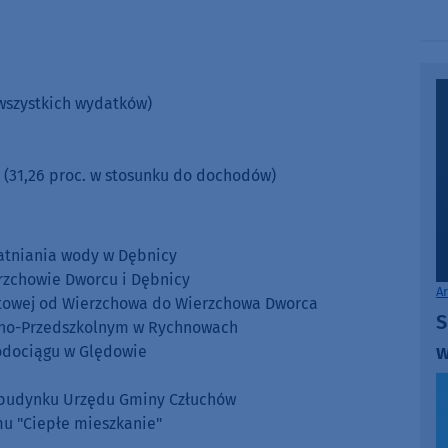
or
decrease
volume.
. wszystkich wydatków)
zł (31,26 proc. w stosunku do dochodów)
zdatniania wody w Dębnicy
erzchowie Dworcu i Dębnicy
A
iatowej od Wierzchowa do Wierzchowa Dworca
S
kolno-Przedszkolnym w Rychnowach
w
 wodociągu w Ględowie
o budynku Urzędu Gminy Człuchów
mu "Ciepłe mieszkanie"