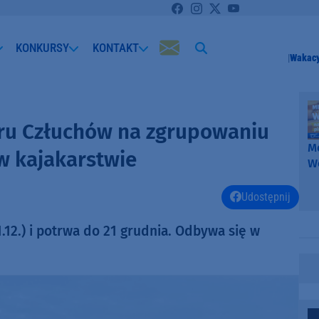
KONKURSY
KONTAKT
Wakacy
yru Człuchów na zgrupowaniu
Me
w kajakarstwie
W
-
k
Udostępnij
W
.12.) i potrwa do 21 grudnia. Odbywa się w