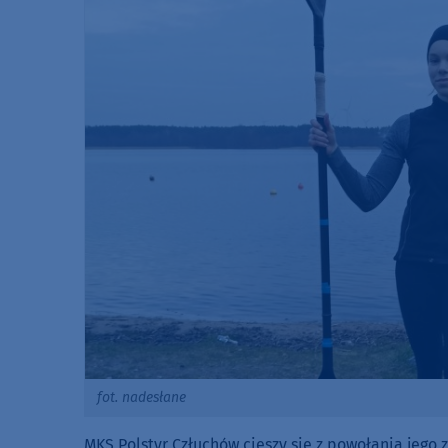
fot. nadesłane
MKS Polstyr Człuchów cieszy się z powołania jego 