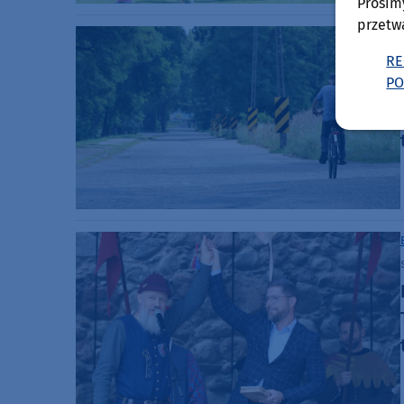
Prosim
przetw
RE
PO