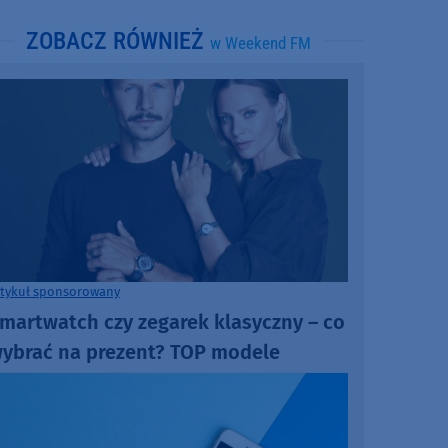
ZOBACZ RÓWNIEŻ
w Weekend FM
rtykuł sponsorowany
martwatch czy zegarek klasyczny – co
ybrać na prezent? TOP modele