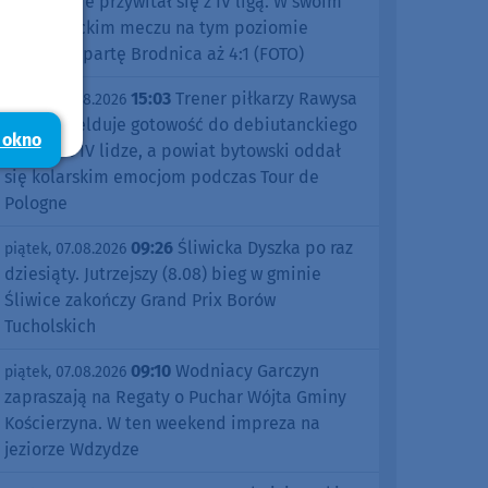
znakomicie przywitał się z IV ligą. W swoim
debiutanckim meczu na tym poziomie
pokonał Spartę Brodnica aż 4:1 (FOTO)
15:03
Trener piłkarzy Rawysa
piątek, 07.08.2026
Raciąż melduje gotowość do debiutanckiego
 okno
sezonu w IV lidze, a powiat bytowski oddał
się kolarskim emocjom podczas Tour de
Pologne
09:26
Śliwicka Dyszka po raz
piątek, 07.08.2026
dziesiąty. Jutrzejszy (8.08) bieg w gminie
Śliwice zakończy Grand Prix Borów
Tucholskich
09:10
Wodniacy Garczyn
piątek, 07.08.2026
zapraszają na Regaty o Puchar Wójta Gminy
Kościerzyna. W ten weekend impreza na
jeziorze Wdzydze