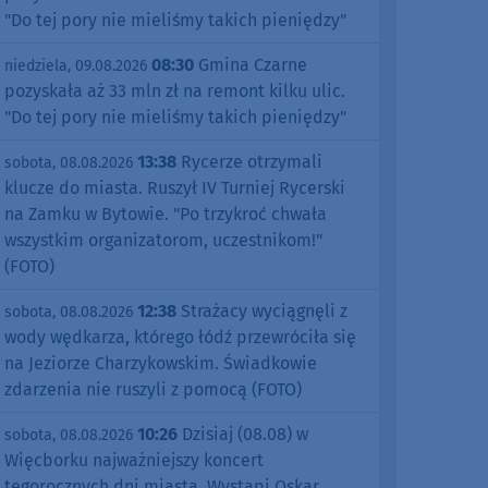
"Do tej pory nie mieliśmy takich pieniędzy"
08:30
Gmina Czarne
niedziela, 09.08.2026
pozyskała aż 33 mln zł na remont kilku ulic.
"Do tej pory nie mieliśmy takich pieniędzy"
13:38
Rycerze otrzymali
sobota, 08.08.2026
klucze do miasta. Ruszył IV Turniej Rycerski
na Zamku w Bytowie. "Po trzykroć chwała
wszystkim organizatorom, uczestnikom!"
(FOTO)
12:38
Strażacy wyciągnęli z
sobota, 08.08.2026
wody wędkarza, którego łódź przewróciła się
na Jeziorze Charzykowskim. Świadkowie
zdarzenia nie ruszyli z pomocą (FOTO)
10:26
Dzisiaj (08.08) w
sobota, 08.08.2026
Więcborku najważniejszy koncert
tegorocznych dni miasta. Wystąpi Oskar