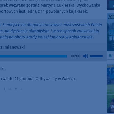
niorek wezwana została Martyna Cukierska. Wychowanka
ortowych jest jedną z 14 powołanych kajakarek.
a 3. miejsce na długodystansowych mistrzostwach Polski
m, na dystansie olimpijskim i w ten sposób zauważyli ją
łania na obozy kardy Polski juniorek w kajakarstwie.
z Imianowski
Use
00:00
Up/Down
Arrow
ki.
keys
to
otrwa do 21 grudnia. Odbywa się w Wałczu.
increase
or
decrease
volume.