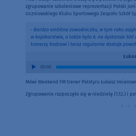
zgrupowanie szkoleniowe reprezentacji Polski ju
Uczniowskiego Klubu Sportowego Zespołu Szkół Sp
- Bardzo ambitna zawodniczka, w tym roku zajęł
w kajakarstwie, a także była 6. na dystansie 500 
trenerzy kadrowi i teraz regularnie dostaje powo
Łukas
Audio
00:00
Player
Mówi Weekend FM trener Polstyru Łukasz Imianows
Zgrupowanie rozpoczęło się w niedzielę (1.12.) i p