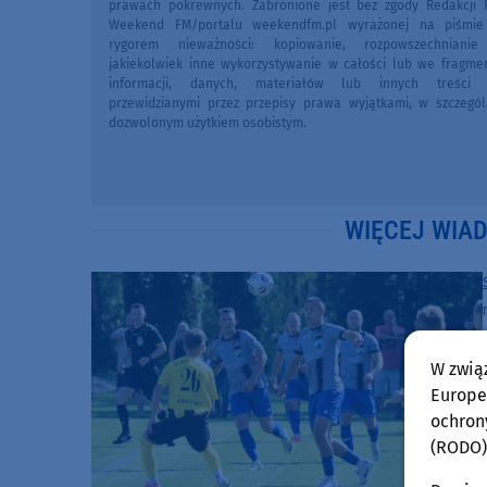
prawach pokrewnych. Zabronione jest bez zgody Redakcji 
Weekend FM/portalu weekendfm.pl wyrażonej na piśmi
rygorem nieważności: kopiowanie, rozpowszechniani
jakiekolwiek inne wykorzystywanie w całości lub we fragme
informacji, danych, materiałów lub innych treści 
przewidzianymi przez przepisy prawa wyjątkami, w szczegól
dozwolonym użytkiem osobistym.
WIĘCEJ WIA
W zwią
Europej
ochron
(RODO)