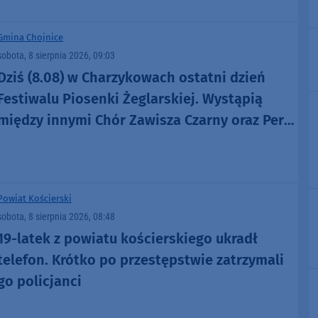
Gmina Chojnice
sobota, 8 sierpnia 2026, 09:03
Dziś (8.08) w Charzykowach ostatni dzień
Festiwalu Piosenki Żeglarskiej. Wystąpią
między innymi Chór Zawisza Czarny oraz Perły
i Łotry
Powiat Kościerski
sobota, 8 sierpnia 2026, 08:48
19-latek z powiatu kościerskiego ukradł
telefon. Krótko po przestępstwie zatrzymali
go policjanci