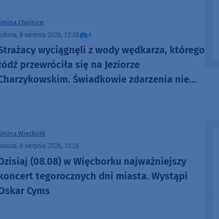
Gmina Chojnice
sobota, 8 sierpnia 2026, 12:38
4
Strażacy wyciągnęli z wody wędkarza, którego
łódź przewróciła się na Jeziorze
Charzykowskim. Świadkowie zdarzenia nie
ruszyli z pomocą (FOTO)
Gmina Więcbork
sobota, 8 sierpnia 2026, 10:26
Dzisiaj (08.08) w Więcborku najważniejszy
koncert tegorocznych dni miasta. Wystąpi
Oskar Cyms