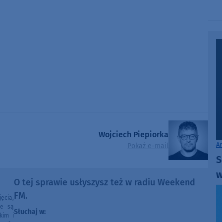
Wojciech Piepiorka
A
Pokaż e-mail
S
w
O tej sprawie usłyszysz też w radiu Weekend
FM.
ęcia,
ne są
Słuchaj w:
kim i