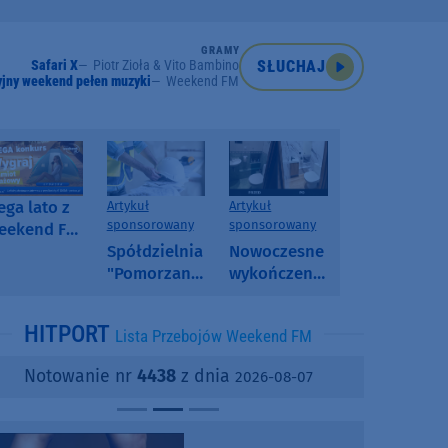
GRAMY
Safari X
Piotr Zioła & Vito Bambino
SŁUCHAJ
jny weekend pełen muzyki
Weekend FM
ga lato z
Artykuł
Artykuł
sponsorowany
sponsorowany
eekend FM
 poranny
Spółdzielnia
Nowoczesne
onkurs w
"Pomorzanka"
wykończenia
eekend FM
w
ścian.
Człuchowie
Dlaczego
HITPORT
Lista Przebojów Weekend FM
informuje o
SPC, WPC i
przetargach
fornir
Notowanie nr
4438
z dnia
2026-08-07
i ofertach
kamienny
najmu
zyskują na
popularności?