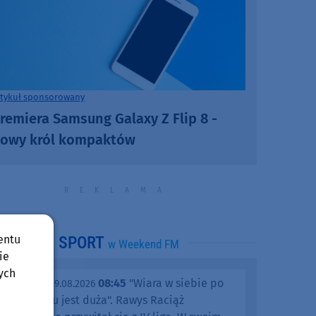
rtykuł sponsorowany
remiera Samsung Galaxy Z Flip 8 -
owy król kompaktów
entu
SPORT
w Weekend FM
ie
ych
08:45
"Wiara w siebie po
niedziela, 09.08.2026
tym meczu jest duża". Rawys Raciąż