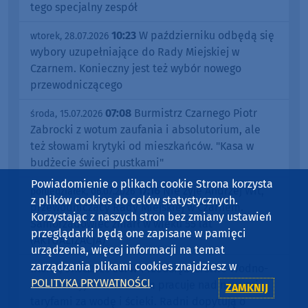
tego specjalny zespół
10:23
W październiku odbędą się
wtorek, 28.07.2026
wybory uzupełniające do Rady Miejskiej w
Czarnem. Konieczny jest też wybór nowego
przewodniczącego
07:08
Burmistrz Czarnego Piotr
środa, 15.07.2026
Zabrocki z wotum zaufania i absolutorium, ale
też słowami krytyki od mieszkańców. "Kasa w
budżecie świeci pustkami"
Powiadomienie o plikach cookie Strona korzysta
17:16
Nie żyje Andrzej Wit,
poniedziałek, 06.07.2026
z plików cookies do celów statystycznych.
przewodniczący Rady Miejskiej w Czarnem.
Korzystając z naszych stron bez zmiany ustawień
Samorządowiec zmarł w wieku 55 lat
przeglądarki będą one zapisane w pamięci
(AKTUALIZACJA)
urządzenia, więcej informacji na temat
zarządzania plikami cookies znajdziesz w
06:47
Przedsiębiorstwo Wodno-
wtorek, 09.06.2026
POLITYKA PRYWATNOŚCI
.
Kanalizacyjne w Czarnem pracuje nad nowymi
ZAMKNIJ
taryfami za wodę i ścieki. Radni dopytują o