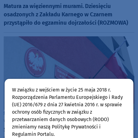
Matura za więziennymi murami. Dziesięciu
osadzonych z Zakładu Karnego w Czarnem
przystąpiło do egzaminu dojrzałości (ROZMOWA)
W związku z wejściem w życie 25 maja 2018 r.
Rozporządzenia Parlamentu Europejskiego i Rady
(UE) 2016/679 z dnia 27 kwietnia 2016 r. w sprawie
ochrony osób fizycznych w związku z
Gmina Czarne
przetwarzaniem danych osobowych (RODO)
wtorek, 28 kwietnia 2026, 09:40
zmieniamy naszą Politykę Prywatności i
Szkoła Podstawowa w Krzemieniewie ostatecznie
Regulamin Portalu.
zlikwidowana. Placówka będzie działać tylko do