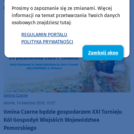
końca roku szkolnego
Prosimy o zapoznanie się ze zmianami. Więcej
informacji na temat przetwarzania Twoich danych
osobowych znajdziesz tutaj:
REGULAMIN PORTALU
POLITYKA PRYWATNOŚCI
Zamknij okno
Gmina Czarne
wtorek, 14 kwietnia 2026, 10:07
Gmina Czarne będzie gospodarzem XXI Turnieju
Kół Gospodyń Wiejskich Województwa
Pomorskiego