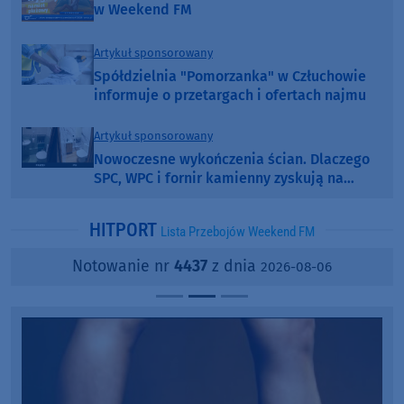
w Weekend FM
Artykuł sponsorowany
Spółdzielnia "Pomorzanka" w Człuchowie
informuje o przetargach i ofertach najmu
Artykuł sponsorowany
Nowoczesne wykończenia ścian. Dlaczego
SPC, WPC i fornir kamienny zyskują na
popularności?
HITPORT
Lista Przebojów Weekend FM
Notowanie nr
4437
z dnia
2026-08-06