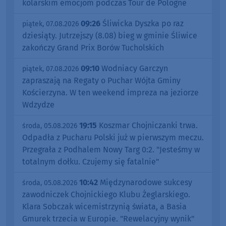
kolarskim emocjom podczas Tour de Pologne
09:26
Śliwicka Dyszka po raz
piątek, 07.08.2026
dziesiąty. Jutrzejszy (8.08) bieg w gminie Śliwice
zakończy Grand Prix Borów Tucholskich
09:10
Wodniacy Garczyn
piątek, 07.08.2026
zapraszają na Regaty o Puchar Wójta Gminy
Kościerzyna. W ten weekend impreza na jeziorze
Wdzydze
19:15
Koszmar Chojniczanki trwa.
środa, 05.08.2026
Odpadła z Pucharu Polski już w pierwszym meczu.
Przegrała z Podhalem Nowy Targ 0:2. "Jesteśmy w
totalnym dołku. Czujemy się fatalnie"
10:42
Międzynarodowe sukcesy
środa, 05.08.2026
zawodniczek Chojnickiego Klubu Żeglarskiego.
Klara Sobczak wicemistrzynią świata, a Basia
Gmurek trzecia w Europie. "Rewelacyjny wynik"