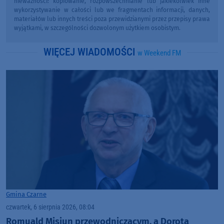
nieważności: kopiowanie, rozpowszechnianie lub jakiekolwiek inne
wykorzystywanie w całości lub we fragmentach informacji, danych,
materiałów lub innych treści poza przewidzianymi przez przepisy prawa
wyjątkami, w szczególności dozwolonym użytkiem osobistym.
WIĘCEJ WIADOMOŚCI
w Weekend FM
Gmina Czarne
czwartek, 6 sierpnia 2026, 08:04
Romuald Misiun przewodniczącym, a Dorota