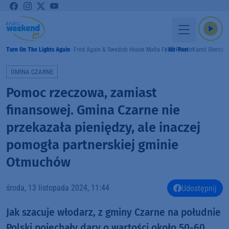
Turn On The Lights Again
Fred Again & Swedish House Mafia Feat. Future
Hit-Port
Kamil Giercza
MY
GMINA CZARNE
Pomoc rzeczowa, zamiast
finansowej. Gmina Czarne nie
przekazała pieniędzy, ale inaczej
pomogła partnerskiej gminie
Otmuchów
środa, 13 listopada 2024, 11:44
Udostępnij
Jak szacuje włodarz, z gminy Czarne na południe
Polski pojechały dary o wartości około 50-60