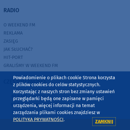
RADIO
O WEEKEND FM
REKLAMA
ZASIĘG
JAK SŁUCHAĆ?
HIT-PORT
GRALIŚMY W WEEKEND FM
Powiadomienie o plikach cookie Strona korzysta
CZĘSTOTLIWOŚCI
z plików cookies do celów statystycznych.
Korzystając z naszych stron bez zmiany ustawień
87,8 FM
MIASTKO
przeglądarki będą one zapisane w pamięci
90,9 FM
STAROGARD GDAŃSKI
urządzenia, więcej informacji na temat
91,7 FM
zarządzania plikami cookies znajdziesz w
KOŚCIERZYNA
POLITYKA PRYWATNOŚCI
.
92,6 FM
SĘPÓLNO KRAJEŃSKIE
ZAMKNIJ
99,3 FM
CHOJNICE, CZŁUCHÓW, TUCHOLA