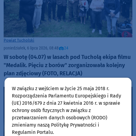
Powiat Tucholski
poniedziałek, 6 lipca 2026, 08:48
24
W sobotę (04.07) w lasach pod Tucholą ekipa filmu
"Medalik. Pięciu z borów" zorganizowała kolejny
plan zdjęciowy (FOTO, RELACJA)
W związku z wejściem w życie 25 maja 2018 r.
Rozporządzenia Parlamentu Europejskiego i Rady
(UE) 2016/679 z dnia 27 kwietnia 2016 r. w sprawie
ochrony osób fizycznych w związku z
przetwarzaniem danych osobowych (RODO)
zmieniamy naszą Politykę Prywatności i
Regulamin Portalu.