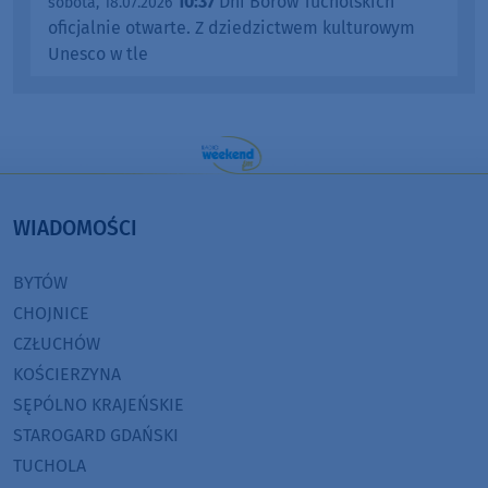
10:37
Dni Borów Tucholskich
sobota, 18.07.2026
oficjalnie otwarte. Z dziedzictwem kulturowym
Unesco w tle
WIADOMOŚCI
BYTÓW
CHOJNICE
CZŁUCHÓW
KOŚCIERZYNA
SĘPÓLNO KRAJEŃSKIE
STAROGARD GDAŃSKI
TUCHOLA