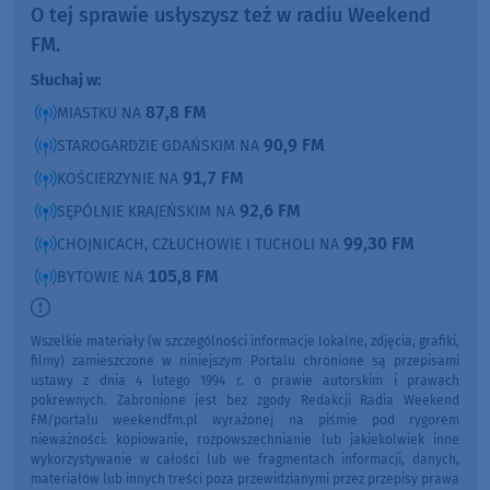
O tej sprawie usłyszysz też w radiu Weekend
FM.
Słuchaj w:
87,8 FM
MIASTKU NA
90,9 FM
STAROGARDZIE GDAŃSKIM NA
91,7 FM
KOŚCIERZYNIE NA
92,6 FM
SĘPÓLNIE KRAJEŃSKIM NA
99,30 FM
CHOJNICACH, CZŁUCHOWIE I TUCHOLI NA
105,8 FM
BYTOWIE NA
Wszelkie materiały (w szczególności informacje lokalne, zdjęcia, grafiki,
filmy) zamieszczone w niniejszym Portalu chronione są przepisami
ustawy z dnia 4 lutego 1994 r. o prawie autorskim i prawach
pokrewnych. Zabronione jest bez zgody Redakcji Radia Weekend
FM/portalu weekendfm.pl wyrażonej na piśmie pod rygorem
nieważności: kopiowanie, rozpowszechnianie lub jakiekolwiek inne
wykorzystywanie w całości lub we fragmentach informacji, danych,
materiałów lub innych treści poza przewidzianymi przez przepisy prawa