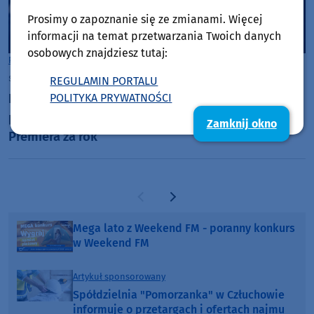
Prosimy o zapoznanie się ze zmianami. Więcej
informacji na temat przetwarzania Twoich danych
osobowych znajdziesz tutaj:
Powiat Tucholski
sobota, 27 czerwca 2026, 07:10
REGULAMIN PORTALU
Fundacja "Ocalić pamięć" z Tucholi przygotowała
POLITYKA PRYWATNOŚCI
pierwszy zwiastun filmu "Medalik. Pięciu z Borów".
Zamknij okno
Premiera za rok
Poprzednia strona
Następna strona
Mega lato z Weekend FM - poranny konkurs
w Weekend FM
Artykuł sponsorowany
Spółdzielnia "Pomorzanka" w Człuchowie
informuje o przetargach i ofertach najmu