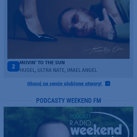
LEGENDARY LOVERS (SAVE ME)
3
KATY PERRY & CHIEF KEEF
Głosuj na swoje ulubione utwory!
PODCASTY WEEKEND FM