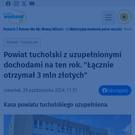
W Domach Z Betonu Nie Ma Wolnej Miłości
Martyna Jakubowicz
Wakacyjny weekend pełen muzyki
Weeke
POWIAT TUCHOLSKI
Powiat tucholski z uzupełnionymi
dochodami na ten rok. "Łącznie
otrzymał 3 mln złotych"
czwartek, 24 października 2024, 11:51
Udostępnij
Kasa powiatu tucholskiego uzupełniona.