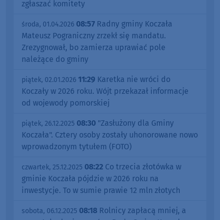
zgłaszać komitety
08:57
Radny gminy Koczała
środa, 01.04.2026
Mateusz Pograniczny zrzekł się mandatu.
Zrezygnował, bo zamierza uprawiać pole
należące do gminy
11:29
Karetka nie wróci do
piątek, 02.01.2026
Koczały w 2026 roku. Wójt przekazał informacje
od wojewody pomorskiej
08:30
"Zasłużony dla Gminy
piątek, 26.12.2025
Koczała". Cztery osoby zostały uhonorowane nowo
wprowadzonym tytułem (FOTO)
08:22
Co trzecia złotówka w
czwartek, 25.12.2025
gminie Koczała pójdzie w 2026 roku na
inwestycje. To w sumie prawie 12 mln złotych
08:18
Rolnicy zapłacą mniej, a
sobota, 06.12.2025