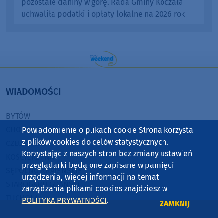
pozostałe daniny w górę. Rada Gminy Koczała
uchwaliła podatki i opłaty lokalne na 2026 rok
WIADOMOŚCI
BYTÓW
CHOJNICE
Powiadomienie o plikach cookie Strona korzysta
z plików cookies do celów statystycznych.
CZŁUCHÓW
Korzystając z naszych stron bez zmiany ustawień
KOŚCIERZYNA
przeglądarki będą one zapisane w pamięci
SĘPÓLNO KRAJEŃSKIE
urządzenia, więcej informacji na temat
STAROGARD GDAŃSKI
zarządzania plikami cookies znajdziesz w
TUCHOLA
POLITYKA PRYWATNOŚCI
.
ZAMKNIJ