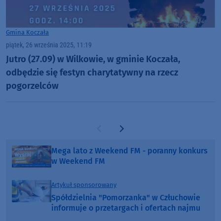
Gmina Koczała
piątek, 26 września 2025, 11:19
Jutro (27.09) w Wilkowie, w gminie Koczała,
odbędzie się festyn charytatywny na rzecz
pogorzelców
Poprzednia strona
Następna strona
Mega lato z Weekend FM - poranny konkurs
w Weekend FM
Artykuł sponsorowany
Spółdzielnia "Pomorzanka" w Człuchowie
informuje o przetargach i ofertach najmu