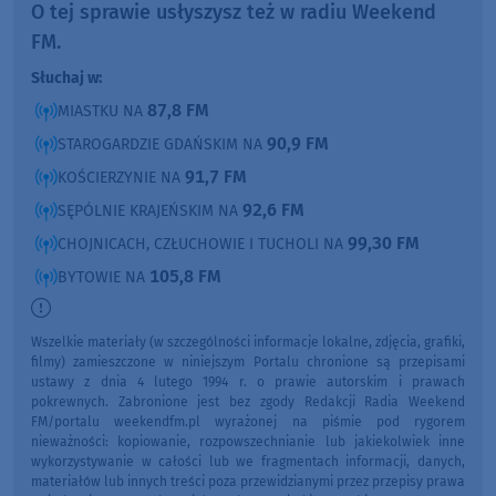
O tej sprawie usłyszysz też w radiu Weekend
FM.
Słuchaj w:
87,8 FM
MIASTKU NA
90,9 FM
STAROGARDZIE GDAŃSKIM NA
91,7 FM
KOŚCIERZYNIE NA
92,6 FM
SĘPÓLNIE KRAJEŃSKIM NA
99,30 FM
CHOJNICACH, CZŁUCHOWIE I TUCHOLI NA
105,8 FM
BYTOWIE NA
Wszelkie materiały (w szczególności informacje lokalne, zdjęcia, grafiki,
filmy) zamieszczone w niniejszym Portalu chronione są przepisami
ustawy z dnia 4 lutego 1994 r. o prawie autorskim i prawach
pokrewnych. Zabronione jest bez zgody Redakcji Radia Weekend
FM/portalu weekendfm.pl wyrażonej na piśmie pod rygorem
nieważności: kopiowanie, rozpowszechnianie lub jakiekolwiek inne
wykorzystywanie w całości lub we fragmentach informacji, danych,
materiałów lub innych treści poza przewidzianymi przez przepisy prawa