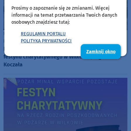
Prosimy o zapoznanie się ze zmianami. Więcej
informacji na temat przetwarzania Twoich danych
osobowych znajdziesz tutaj:
Gmina Koczała
REGULAMIN PORTALU
POLITYKA PRYWATNOŚCI
piątek, 3 października 2025, 11:11
Dokładnie 35 tys. 200 zł to ostateczny wynik
Zamknij okno
festynu charytatywnego w Wilkowie, w gminie
Koczała