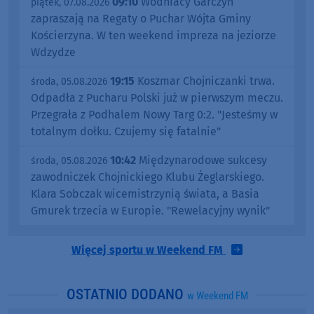
09:10
Wodniacy Garczyn
piątek, 07.08.2026
zapraszają na Regaty o Puchar Wójta Gminy
Kościerzyna. W ten weekend impreza na jeziorze
Wdzydze
19:15
Koszmar Chojniczanki trwa.
środa, 05.08.2026
Odpadła z Pucharu Polski już w pierwszym meczu.
Przegrała z Podhalem Nowy Targ 0:2. "Jesteśmy w
totalnym dołku. Czujemy się fatalnie"
10:42
Międzynarodowe sukcesy
środa, 05.08.2026
zawodniczek Chojnickiego Klubu Żeglarskiego.
Klara Sobczak wicemistrzynią świata, a Basia
Gmurek trzecia w Europie. "Rewelacyjny wynik"
Więcej sportu w Weekend FM
OSTATNIO DODANO
w Weekend FM