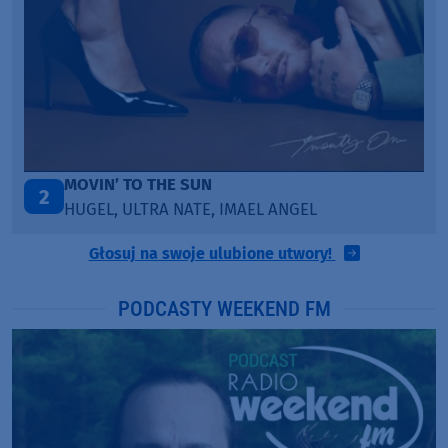
LEGENDARY LOVERS (SAVE ME)
3
KATY PERRY & CHIEF KEEF
Głosuj na swoje ulubione utwory!
PODCASTY WEEKEND FM