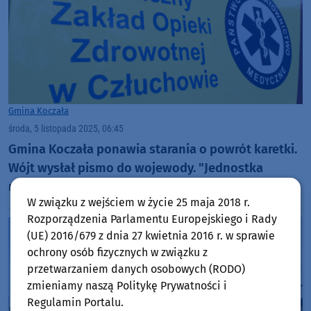
Gmina Koczała
środa, 5 listopada 2025, 06:45
Gmina Koczała ponawia starania o powrót karetki.
Wójt wysłał pismo do wojewody. "Jednostka
ratownicza powinna stacjonować od przyszłego
W związku z wejściem w życie 25 maja 2018 r.
roku"
Rozporządzenia Parlamentu Europejskiego i Rady
(UE) 2016/679 z dnia 27 kwietnia 2016 r. w sprawie
ochrony osób fizycznych w związku z
przetwarzaniem danych osobowych (RODO)
zmieniamy naszą Politykę Prywatności i
Regulamin Portalu.