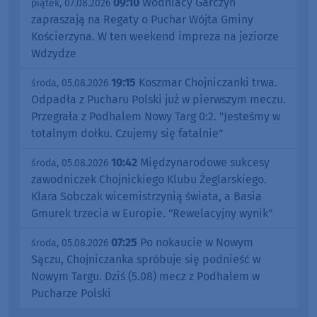
09:10
Wodniacy Garczyn
piątek, 07.08.2026
zapraszają na Regaty o Puchar Wójta Gminy
Kościerzyna. W ten weekend impreza na jeziorze
Wdzydze
19:15
Koszmar Chojniczanki trwa.
środa, 05.08.2026
Odpadła z Pucharu Polski już w pierwszym meczu.
Przegrała z Podhalem Nowy Targ 0:2. "Jesteśmy w
totalnym dołku. Czujemy się fatalnie"
10:42
Międzynarodowe sukcesy
środa, 05.08.2026
zawodniczek Chojnickiego Klubu Żeglarskiego.
Klara Sobczak wicemistrzynią świata, a Basia
Gmurek trzecia w Europie. "Rewelacyjny wynik"
07:25
Po nokaucie w Nowym
środa, 05.08.2026
Sączu, Chojniczanka spróbuje się podnieść w
Nowym Targu. Dziś (5.08) mecz z Podhalem w
Pucharze Polski