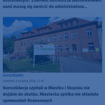
komunalnym? Zdaniem burmistrza zainteresowani
sami muszą się zwrócić do administratora
nekropolii
Gmina Miastko
czwartek, 6 sierpnia 2026, 12:47
Konsolidacja szpitali w Miastku i Słupsku nie
dojdzie do skutku. Miastecka spółka nie składała
sprawozdań finansowych