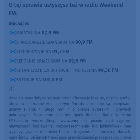
O tej sprawie usłyszysz też w radiu Weekend
FM.
Słuchaj w:
87,8 FM
MIASTKU NA
90,9 FM
STAROGARDZIE GDAŃSKIM NA
91,7 FM
KOŚCIERZYNIE NA
92,6 FM
SĘPÓLNIE KRAJEŃSKIM NA
99,30 FM
CHOJNICACH, CZŁUCHOWIE I TUCHOLI NA
105,8 FM
BYTOWIE NA
Wszelkie materiały (w szczególności informacje lokalne, zdjęcia, grafiki,
filmy) zamieszczone w niniejszym Portalu chronione są przepisami
ustawy z dnia 4 lutego 1994 r. o prawie autorskim i prawach
pokrewnych. Zabronione jest bez zgody Redakcji Radia Weekend
FM/portalu weekendfm.pl wyrażonej na piśmie pod rygorem
nieważności: kopiowanie, rozpowszechnianie lub jakiekolwiek inne
wykorzystywanie w całości lub we fragmentach informacji, danych,
materiałów lub innych treści poza przewidzianymi przez przepisy prawa