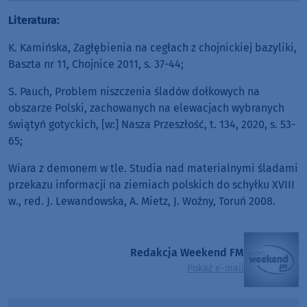
Literatura:
K. Kamińska, Zagłębienia na cegłach z chojnickiej bazyliki,
Baszta nr 11, Chojnice 2011, s. 37-44;
S. Pauch, Problem niszczenia śladów dołkowych na
obszarze Polski, zachowanych na elewacjach wybranych
świątyń gotyckich, [w:] Nasza Przeszłość, t. 134, 2020, s. 53-
65;
Wiara z demonem w tle. Studia nad materialnymi śladami
przekazu informacji na ziemiach polskich do schyłku XVIII
w., red. J. Lewandowska, A. Mietz, J. Woźny, Toruń 2008.
Redakcja Weekend FM
Pokaż e-mail