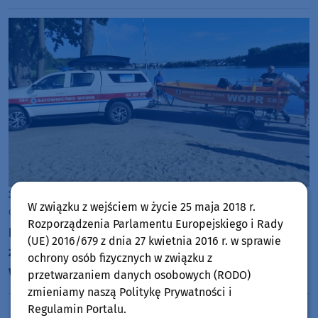
Sępólno Krajeńskie
W związku z wejściem w życie 25 maja 2018 r.
czwartek, 6 sierpnia 2026, 11:32
Rozporządzenia Parlamentu Europejskiego i Rady
Ratownicy na plaży miejskiej w Sępólnie mają łódź
(UE) 2016/679 z dnia 27 kwietnia 2016 r. w sprawie
z silnikiem spalinowym. Miasto doskonale
ochrony osób fizycznych w związku z
współpracuje z bydgoskim WOPR-em
przetwarzaniem danych osobowych (RODO)
zmieniamy naszą Politykę Prywatności i
Regulamin Portalu.