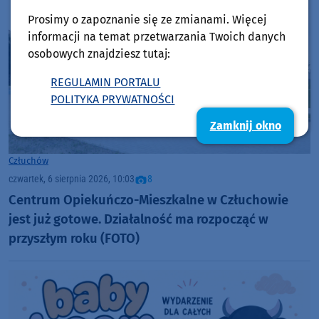
Prosimy o zapoznanie się ze zmianami. Więcej
informacji na temat przetwarzania Twoich danych
osobowych znajdziesz tutaj:
REGULAMIN PORTALU
POLITYKA PRYWATNOŚCI
Zamknij okno
Człuchów
czwartek, 6 sierpnia 2026, 10:03
8
Centrum Opiekuńczo-Mieszkalne w Człuchowie
jest już gotowe. Działalność ma rozpocząć w
przyszłym roku (FOTO)