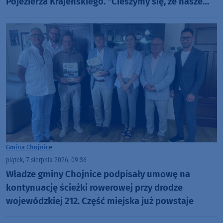
Pojezierza Krajeńskiego. "Cieszymy się, że nasze
piękne miasto ma tak nobilitujące określenia"
(ROZMOWY, FOTO)
Gmina Chojnice
piątek, 7 sierpnia 2026, 09:36
Władze gminy Chojnice podpisały umowę na
kontynuację ścieżki rowerowej przy drodze
wojewódzkiej 212. Część miejska już powstaje