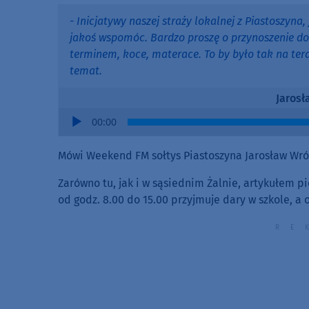
- Inicjatywy naszej straży lokalnej z Piastoszyna,
jakoś wspomóc. Bardzo proszę o przynoszenie do 
terminem, koce, materace. To by było tak na tera
temat.
Jarosł
Audio
00:00
Player
Mówi Weekend FM sołtys Piastoszyna Jarosław Wró
Zarówno tu, jak i w sąsiednim Żalnie, artykułem p
od godz. 8.00 do 15.00 przyjmuje dary w szkole, a 