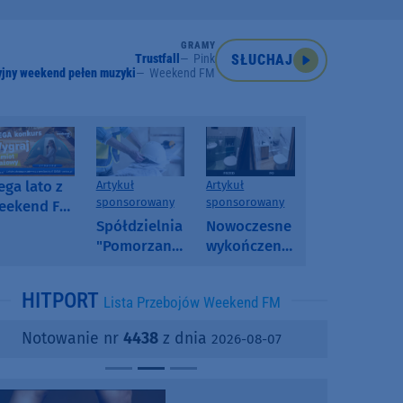
GRAMY
Trustfall
Pink
SŁUCHAJ
jny weekend pełen muzyki
Weekend FM
ga lato z
Artykuł
Artykuł
sponsorowany
sponsorowany
eekend FM
 poranny
Spółdzielnia
Nowoczesne
onkurs w
"Pomorzanka"
wykończenia
eekend FM
w
ścian.
Człuchowie
Dlaczego
HITPORT
Lista Przebojów Weekend FM
informuje o
SPC, WPC i
przetargach
fornir
Notowanie nr
4438
z dnia
2026-08-07
i ofertach
kamienny
najmu
zyskują na
popularności?