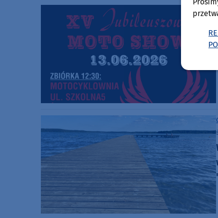
Prosim
przetw
RE
PO