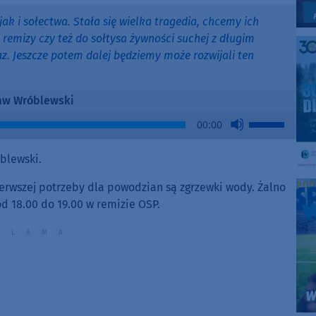
 jak i sołectwa. Stała się wielka tragedia, chcemy ich
remizy czy też do sołtysa żywności suchej z długim
z. Jeszcze potem dalej będziemy może rozwijali ten
aw Wróblewski
Use
00:00
Up/Down
Arrow
blewski.
keys
to
ierwszej potrzeby dla powodzian są zgrzewki wody. Żalno
increase
od 18.00 do 19.00 w remizie OSP.
or
decrease
volume.