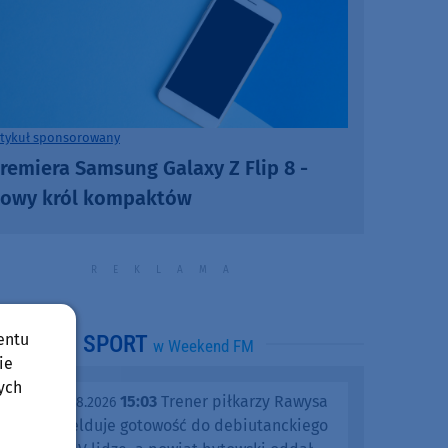
rtykuł sponsorowany
remiera Samsung Galaxy Z Flip 8 -
owy król kompaktów
entu
SPORT
w Weekend FM
ie
ych
15:03
Trener piłkarzy Rawysa
piątek, 07.08.2026
Raciąż melduje gotowość do debiutanckiego