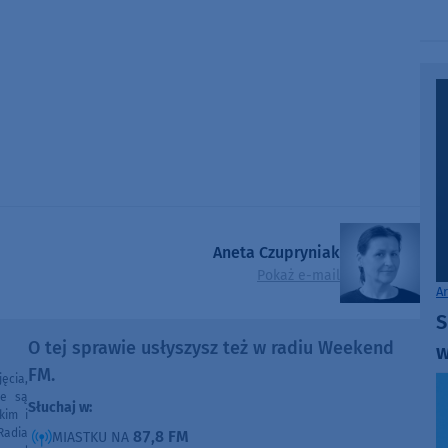
Aneta Czupryniak
Pokaż e-mail
A
S
O tej sprawie usłyszysz też w radiu Weekend
w
FM.
ęcia,
ne są
Słuchaj w:
kim i
Radia
87,8 FM
MIASTKU NA