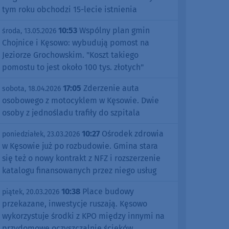
tym roku obchodzi 15-lecie istnienia
10:53
Wspólny plan gmin
środa, 13.05.2026
Chojnice i Kęsowo: wybudują pomost na
Jeziorze Grochowskim. "Koszt takiego
pomostu to jest około 100 tys. złotych"
17:05
Zderzenie auta
sobota, 18.04.2026
osobowego z motocyklem w Kęsowie. Dwie
osoby z jednośladu trafiły do szpitala
10:27
Ośrodek zdrowia
poniedziałek, 23.03.2026
w Kęsowie już po rozbudowie. Gmina stara
się też o nowy kontrakt z NFZ i rozszerzenie
katalogu finansowanych przez niego usług
10:38
Place budowy
piątek, 20.03.2026
przekazane, inwestycje ruszają. Kęsowo
wykorzystuje środki z KPO między innymi na
przydomowe oczyszczalnie ścieków