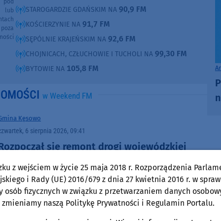
e pod
90,9 FM
STAROGARDZIE GDAŃSKIM NA
e lub
ntach
91,7 FM
KOŚCIERZYNIE NA
poza
ności
92,6 FM
SĘPÓLNIE KRAJEŃSKIM NA
99,30 FM
CHOJNICACH, CZŁUCHOWIE I TUCHOLI NA
105,8 FM
A
BYTOWIE NA
P
DOMOŚCI
w Weekend FM
n
Gmina Kęsowo
czwartek, 6 sierpnia 2026, 09:41
Rozpoczął się remont drogi wojewódzkiej
numer 241 między Wieszczycami a
zku z wejściem w życie 25 maja 2018 r. Rozporządzenia Parlam
Pamiętowem. Drogowcy zmodernizują ponad
skiego i Rady (UE) 2016/679 z dnia 27 kwietnia 2016 r. w spraw
3 kilometry trasy
y osób fizycznych w związku z przetwarzaniem danych osobow
 zmieniamy naszą Politykę Prywatności i Regulamin Portalu.