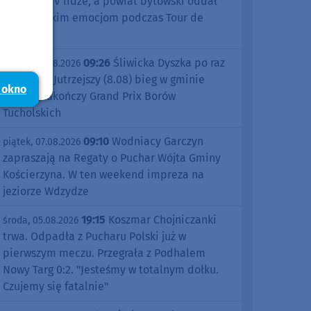
sezonu w IV lidze, a powiat bytowski oddał
się kolarskim emocjom podczas Tour de
Pologne
09:26
Śliwicka Dyszka po raz
piątek, 07.08.2026
dziesiąty. Jutrzejszy (8.08) bieg w gminie
 okno
Śliwice zakończy Grand Prix Borów
Tucholskich
09:10
Wodniacy Garczyn
piątek, 07.08.2026
zapraszają na Regaty o Puchar Wójta Gminy
Kościerzyna. W ten weekend impreza na
jeziorze Wdzydze
19:15
Koszmar Chojniczanki
środa, 05.08.2026
trwa. Odpadła z Pucharu Polski już w
pierwszym meczu. Przegrała z Podhalem
Nowy Targ 0:2. "Jesteśmy w totalnym dołku.
Czujemy się fatalnie"