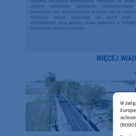
Weekend FM/portalu weekendfm.pl wyrażonej na piśmi
rygorem nieważności: kopiowanie, rozpowszechniani
jakiekolwiek inne wykorzystywanie w całości lub we fragme
informacji, danych, materiałów lub innych treści 
przewidzianymi przez przepisy prawa wyjątkami, w szczegól
dozwolonym użytkiem osobistym.
WIĘCEJ WIA
W zwią
Europej
ochron
(RODO)