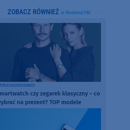
ZOBACZ RÓWNIEŻ
w Weekend FM
rtykuł sponsorowany
martwatch czy zegarek klasyczny – co
ybrać na prezent? TOP modele