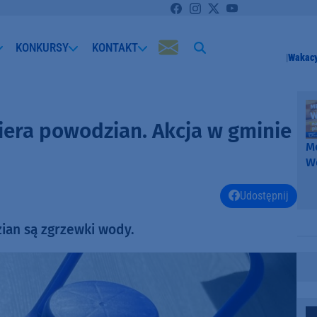
KONKURSY
KONTAKT
Wakacy
iera powodzian. Akcja w gminie
Me
W
-
k
Udostępnij
W
ian są zgrzewki wody.