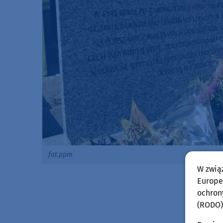
fot.ppm
W zwią
Europej
ochron
(RODO)