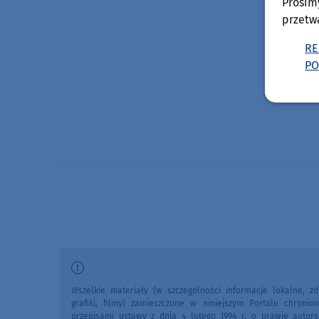
Prosim
przetw
RE
PO
Wszelkie materiały (w szczególności informacje lokalne, zdj
grafiki, filmy) zamieszczone w niniejszym Portalu chronio
przepisami ustawy z dnia 4 lutego 1994 r. o prawie autors