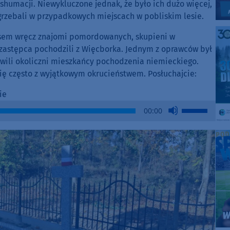
shumacji. Niewykluczone jednak, że było ich dużo więcej,
grzebali w przypadkowych miejscach w pobliskim lesie.
zasem wręcz znajomi pomordowanych, skupieni w
 zastępca pochodzili z Więcborka. Jednym z oprawców był
owili okoliczni mieszkańcy pochodzenia niemieckiego.
ę często z wyjątkowym okrucieństwem. Posłuchajcie:
ie
Use
00:00
Up/Down
Arrow
keys
to
increase
or
decrease
volume.