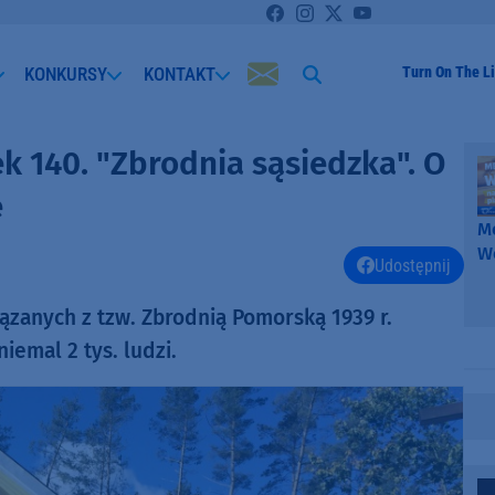
KONKURSY
KONTAKT
Turn On The Li
k 140. "Zbrodnia sąsiedzka". O
e
Me
W
Udostępnij
-
k
ązanych z tzw. Zbrodnią Pomorską 1939 r.
W
iemal 2 tys. ludzi.