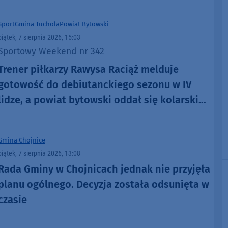
Sport
Gmina Tuchola
Powiat Bytowski
piątek, 7 sierpnia 2026, 15:03
Sportowy Weekend nr 342
Trener piłkarzy Rawysa Raciąż melduje
gotowość do debiutanckiego sezonu w IV
lidze, a powiat bytowski oddał się kolarskim
emocjom podczas Tour de Pologne
Gmina Chojnice
piątek, 7 sierpnia 2026, 13:08
Rada Gminy w Chojnicach jednak nie przyjęła
planu ogólnego. Decyzja została odsunięta w
czasie