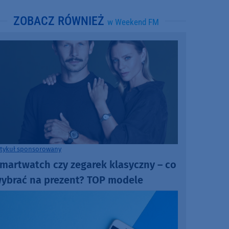
ZOBACZ RÓWNIEŻ
w Weekend FM
rtykuł sponsorowany
martwatch czy zegarek klasyczny – co
ybrać na prezent? TOP modele