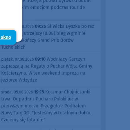
sezonu w IV lidze, a powiat bytowski oddał
się kolarskim emocjom podczas Tour de
Pologne
09:26
Śliwicka Dyszka po raz
piątek, 07.08.2026
dziesiąty. Jutrzejszy (8.08) bieg w gminie
 okno
Śliwice zakończy Grand Prix Borów
Tucholskich
09:10
Wodniacy Garczyn
piątek, 07.08.2026
zapraszają na Regaty o Puchar Wójta Gminy
Kościerzyna. W ten weekend impreza na
jeziorze Wdzydze
19:15
Koszmar Chojniczanki
środa, 05.08.2026
trwa. Odpadła z Pucharu Polski już w
pierwszym meczu. Przegrała z Podhalem
Nowy Targ 0:2. "Jesteśmy w totalnym dołku.
Czujemy się fatalnie"