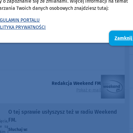
y o zapoznanie się ze zmianami. Więcej informacji na temat
arzania Twoich danych osobowych znajdziesz tutaj:
GULAMIN PORTALU
LITYKA PRYWATNOŚCI
Zamknij
Redakcja Weekend FM
Pokaż e-mail
O tej sprawie usłyszysz też w radiu Weekend
FM.
ęcia,
ne są
Słuchaj w:
kim i