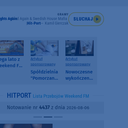
GRAMY
ghts Again
Fred Again & Swedish House Mafia Feat. Future
SŁUCHAJ
Hit-Port
Kamil Gierczak
ga lato z
Artykuł
Artykuł
sponsorowany
sponsorowany
eekend FM
 poranny
Spółdzielnia
Nowoczesne
onkurs w
"Pomorzanka"
wykończenia
eekend FM
w
ścian.
Człuchowie
Dlaczego
HITPORT
Lista Przebojów Weekend FM
informuje o
SPC, WPC i
przetargach
fornir
Notowanie nr
4437
z dnia
2026-08-06
i ofertach
kamienny
najmu
zyskują na
popularności?