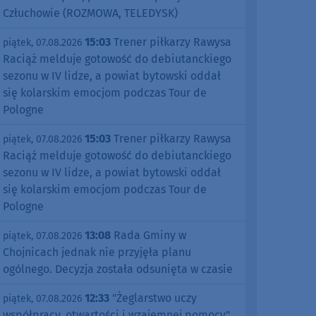
Człuchowie (ROZMOWA, TELEDYSK)
15:03
Trener piłkarzy Rawysa
piątek, 07.08.2026
Raciąż melduje gotowość do debiutanckiego
sezonu w IV lidze, a powiat bytowski oddał
się kolarskim emocjom podczas Tour de
Pologne
15:03
Trener piłkarzy Rawysa
piątek, 07.08.2026
Raciąż melduje gotowość do debiutanckiego
sezonu w IV lidze, a powiat bytowski oddał
się kolarskim emocjom podczas Tour de
Pologne
13:08
Rada Gminy w
piątek, 07.08.2026
Chojnicach jednak nie przyjęła planu
ogólnego. Decyzja została odsunięta w czasie
12:33
"Żeglarstwo uczy
piątek, 07.08.2026
współpracy, otwartości i wzajemnej pomocy".