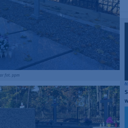
ar fot. ppm
A
S
w