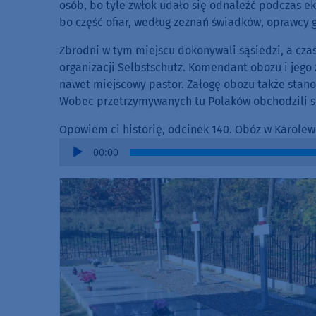
osób, bo tyle zwłok udało się odnaleźć podczas ek
bo część ofiar, według zeznań świadków, oprawcy 
Zbrodni w tym miejscu dokonywali sąsiedzi, a c
organizacji Selbstschutz. Komendant obozu i jego
nawet miejscowy pastor. Załogę obozu także stan
Wobec przetrzymywanych tu Polaków obchodzili si
Opowiem ci historię, odcinek 140. Obóz w Karolew
Audio
00:00
Player