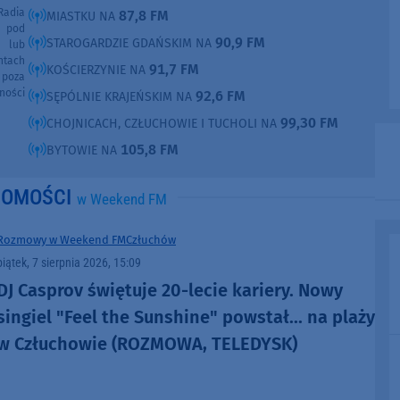
Radia
87,8 FM
MIASTKU NA
e pod
90,9 FM
STAROGARDZIE GDAŃSKIM NA
e lub
ntach
91,7 FM
KOŚCIERZYNIE NA
poza
ności
92,6 FM
SĘPÓLNIE KRAJEŃSKIM NA
99,30 FM
CHOJNICACH, CZŁUCHOWIE I TUCHOLI NA
105,8 FM
BYTOWIE NA
DOMOŚCI
w Weekend FM
Rozmowy w Weekend FM
Człuchów
piątek, 7 sierpnia 2026, 15:09
DJ Casprov świętuje 20-lecie kariery. Nowy
singiel "Feel the Sunshine" powstał... na plaży
w Człuchowie (ROZMOWA, TELEDYSK)