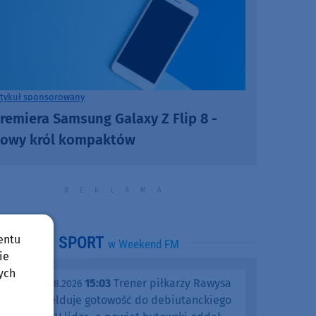
rtykuł sponsorowany
remiera Samsung Galaxy Z Flip 8 -
owy król kompaktów
entu
SPORT
w Weekend FM
ie
ych
15:03
Trener piłkarzy Rawysa
piątek, 07.08.2026
Raciąż melduje gotowość do debiutanckiego