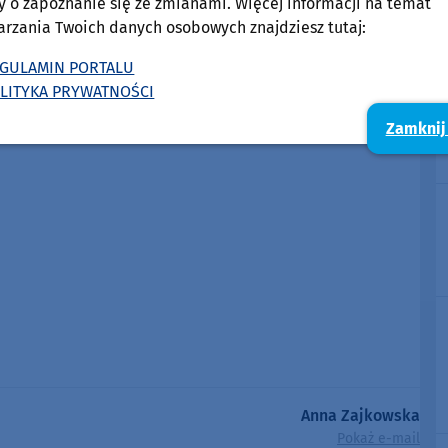
y o zapoznanie się ze zmianami. Więcej informacji na temat
arzania Twoich danych osobowych znajdziesz tutaj:
GULAMIN PORTALU
LITYKA PRYWATNOŚCI
Zamknij
Anna Zajkowska
Pokaż e-mail