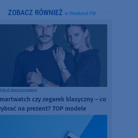
ZOBACZ RÓWNIEŻ
w Weekend FM
rtykuł sponsorowany
martwatch czy zegarek klasyczny – co
ybrać na prezent? TOP modele