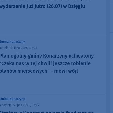
wydarzenie już jutro (26.07) w Dzięglu
Gmina Konarzyny
piątek, 10 lipca 2026, 07:21
Plan ogólny gminy Konarzyny uchwalony.
"Czeka nas w tej chwili jeszcze robienie
planów miejscowych" - mówi wójt
Gmina Konarzyny
niedziela, 5 lipca 2026, 08:47