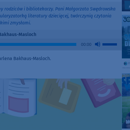
y rodziców i bibliotekarzy. Pani Małgorzata Swędrowska
ularyzatorką literatury dziecięcej, twórczynią czytania
lkimi zmysłami.
Bakhaus-Masloch
Use
00:00
Up/Down
Arrow
rlena Bakhaus-Masloch.
keys
to
increase
or
decrease
volume.