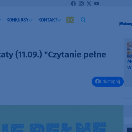
KONKURSY
KONTAKT
Wakacy
ty (11.09.) "Czytanie pełne
Me
W
-
k
Udostępnij
W