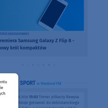
rtykuł sponsorowany
remiera Samsung Galaxy Z Flip 8 -
owy król kompaktów
entu
SPORT
w Weekend FM
ie
ych
15:03
Trener piłkarzy Rawysa
piątek, 07.08.2026
Raciąż melduje gotowość do debiutanckiego