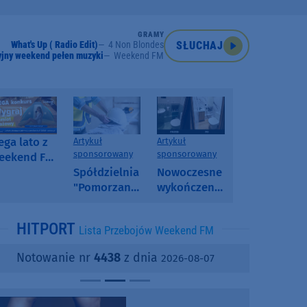
GRAMY
What's Up ( Radio Edit)
4 Non Blondes
SŁUCHAJ
jny weekend pełen muzyki
Weekend FM
ga lato z
Artykuł
Artykuł
sponsorowany
sponsorowany
eekend FM
 poranny
Spółdzielnia
Nowoczesne
onkurs w
"Pomorzanka"
wykończenia
eekend FM
w
ścian.
Człuchowie
Dlaczego
HITPORT
Lista Przebojów Weekend FM
informuje o
SPC, WPC i
przetargach
fornir
Notowanie nr
4438
z dnia
2026-08-07
i ofertach
kamienny
najmu
zyskują na
popularności?