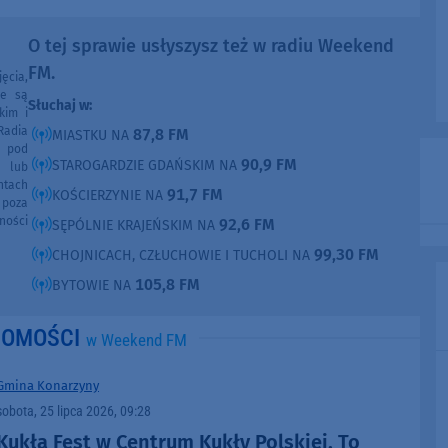
O tej sprawie usłyszysz też w radiu Weekend
FM.
ęcia,
ne są
Słuchaj w:
kim i
Radia
87,8 FM
MIASTKU NA
e pod
90,9 FM
STAROGARDZIE GDAŃSKIM NA
e lub
ntach
91,7 FM
KOŚCIERZYNIE NA
poza
ności
92,6 FM
SĘPÓLNIE KRAJEŃSKIM NA
99,30 FM
CHOJNICACH, CZŁUCHOWIE I TUCHOLI NA
105,8 FM
BYTOWIE NA
DOMOŚCI
w Weekend FM
Gmina Konarzyny
sobota, 25 lipca 2026, 09:28
Kukła Fest w Centrum Kukły Polskiej. To