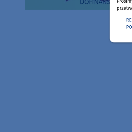
Prosim
przetw
RE
PO