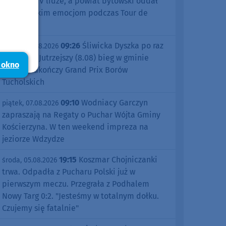
sezonu w IV lidze, a powiat bytowski oddał
się kolarskim emocjom podczas Tour de
Pologne
09:26
Śliwicka Dyszka po raz
piątek, 07.08.2026
dziesiąty. Jutrzejszy (8.08) bieg w gminie
 okno
Śliwice zakończy Grand Prix Borów
Tucholskich
09:10
Wodniacy Garczyn
piątek, 07.08.2026
zapraszają na Regaty o Puchar Wójta Gminy
Kościerzyna. W ten weekend impreza na
jeziorze Wdzydze
19:15
Koszmar Chojniczanki
środa, 05.08.2026
trwa. Odpadła z Pucharu Polski już w
pierwszym meczu. Przegrała z Podhalem
Nowy Targ 0:2. "Jesteśmy w totalnym dołku.
Czujemy się fatalnie"