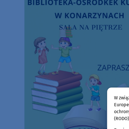
W zwią
Europej
ochron
(RODO)