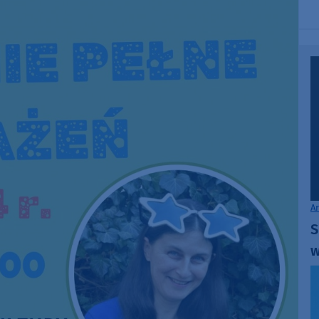
A
S
w