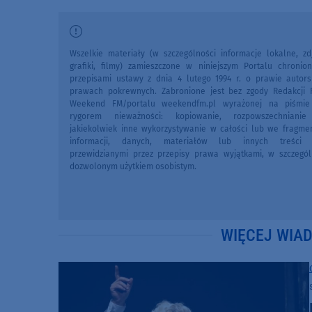
Wszelkie materiały (w szczególności informacje lokalne, zdj
grafiki, filmy) zamieszczone w niniejszym Portalu chronio
przepisami ustawy z dnia 4 lutego 1994 r. o prawie autors
prawach pokrewnych. Zabronione jest bez zgody Redakcji 
Weekend FM/portalu weekendfm.pl wyrażonej na piśmi
rygorem nieważności: kopiowanie, rozpowszechniani
jakiekolwiek inne wykorzystywanie w całości lub we fragme
informacji, danych, materiałów lub innych treści 
przewidzianymi przez przepisy prawa wyjątkami, w szczegól
dozwolonym użytkiem osobistym.
WIĘCEJ WIA