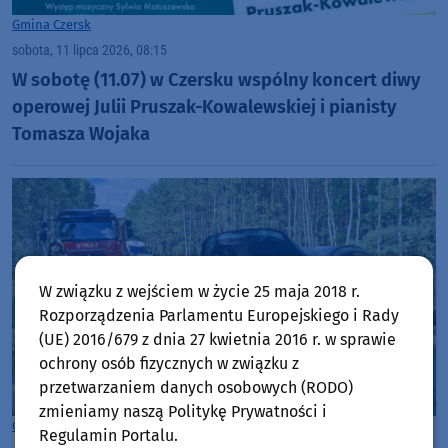
Gmina Czersk
sobota, 11 lipca 2026, 08:15
W sobotę (11.07) w Czersku wspólny koncert diwy
operowej Julii Pruszak-Kowalewskiej i pianisty
Tomasza Wojaka
W związku z wejściem w życie 25 maja 2018 r.
Rozporządzenia Parlamentu Europejskiego i Rady
(UE) 2016/679 z dnia 27 kwietnia 2016 r. w sprawie
ochrony osób fizycznych w związku z
przetwarzaniem danych osobowych (RODO)
zmieniamy naszą Politykę Prywatności i
Gmina Czersk
Regulamin Portalu.