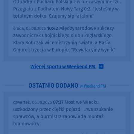
Odpadła z Pucharu Polski już w pierwszym meczu.
Przegrała z Podhalem Nowy Targ 0:2. "Jesteśmy w
totalnym dołku. Czujemy się fatalnie"
10:42
Międzynarodowe sukcesy
środa, 05.08.2026
zawodniczek Chojnickiego Klubu Żeglarskiego.
Klara Sobczak wicemistrzynią świata, a Basia
Gmurek trzecia w Europie. "Rewelacyjny wynik"
Więcej sportu w Weekend FM
OSTATNIO DODANO
w Weekend FM
07:37
Most we Wiecku
czwartek, 06.08.2026
uszkodzony przez ciężki pojazd. Trwa szukanie
sprawców, a burmistrz zapowiada montaż
bramownicy