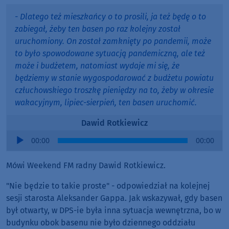
- Dlatego też mieszkańcy o to prosili, ja też będę o to
zabiegał, żeby ten basen po raz kolejny został
uruchomiony. On został zamknięty po pandemii, może
to było spowodowane sytuacją pandemiczną, ale też
może i budżetem, natomiast wydaje mi się, że
będziemy w stanie wygospodarować z budżetu powiatu
człuchowskiego troszkę pieniędzy na to, żeby w okresie
wakacyjnym, lipiec-sierpień, ten basen uruchomić.
Dawid Rotkiewicz
Audio
00:00
00:00
Player
Mówi Weekend FM radny Dawid Rotkiewicz.
"Nie będzie to takie proste" - odpowiedział na kolejnej
sesji starosta Aleksander Gappa. Jak wskazywał, gdy basen
był otwarty, w DPS-ie była inna sytuacja wewnętrzna, bo w
budynku obok basenu nie było dziennego oddziału