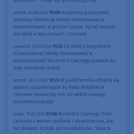
prezydium. "Czuję się tym zaszczycony"
10:06
Audytorzy pozytywnie
wtorek, 04.08.2026
oceniają likwidację Szkoły Podstawowej w
Krzemieniewie, w gminie Czarne. Są też wnioski
dla szkół w Wyczechach i Czarnem
11:20
Co dalej z budynkiem
czwartek, 30.07.2026
zlikwidowanej Szkoły Podstawowej w
Krzemieniewie? Burmistrz Czarnego powołał do
tego specjalny zespół
10:23
W październiku odbędą się
wtorek, 28.07.2026
wybory uzupełniające do Rady Miejskiej w
Czarnem. Konieczny jest też wybór nowego
przewodniczącego
07:08
Burmistrz Czarnego Piotr
środa, 15.07.2026
Zabrocki z wotum zaufania i absolutorium, ale
też słowami krytyki od mieszkańców. "Kasa w