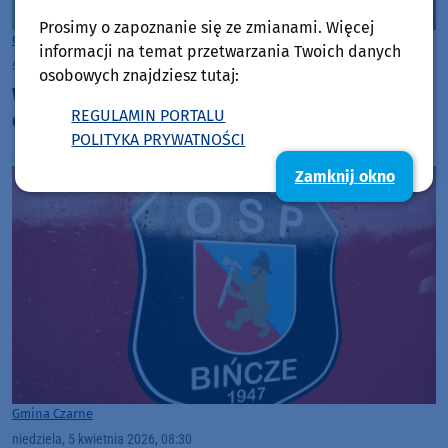
Prosimy o zapoznanie się ze zmianami. Więcej
Gmina Czarne
informacji na temat przetwarzania Twoich danych
sobota, 11 kwietnia 2026, 08:32
osobowych znajdziesz tutaj:
Władze Czarnego zadowolone z efektów zmiany
REGULAMIN PORTALU
CWRiD-u w Świetlicę Środowiskową
POLITYKA PRYWATNOŚCI
Zamknij okno
Gmina Czarne
niedziela, 5 kwietnia 2026, 08:30