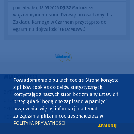
09:37
Matura za
poniedziałek, 18.05.2026
więziennymi murami. Dziesięciu osadzonych z
Zakładu Karnego w Czarnem przystąpiło do
egzaminu dojrzałości (ROZMOWA)
WIADOMOŚCI
Powiadomienie o plikach cookie Strona korzysta
z plików cookies do celów statystycznych.
BYTÓW
Korzystając z naszych stron bez zmiany ustawień
CHOJNICE
przeglądarki będą one zapisane w pamięci
CZŁUCHÓW
urządzenia, więcej informacji na temat
zarządzania plikami cookies znajdziesz w
KOŚCIERZYNA
POLITYKA PRYWATNOŚCI
.
ZAMKNIJ
SĘPÓLNO KRAJEŃSKIE
STAROGARD GDAŃSKI