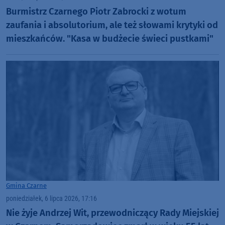
Burmistrz Czarnego Piotr Zabrocki z wotum
zaufania i absolutorium, ale też słowami krytyki od
mieszkańców. "Kasa w budżecie świeci pustkami"
Gmina Czarne
poniedziałek, 6 lipca 2026, 17:16
Nie żyje Andrzej Wit, przewodniczący Rady Miejskiej