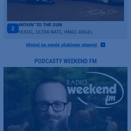
LEGENDARY LOVERS (SAVE ME)
3
KATY PERRY & CHIEF KEEF
Głosuj na swoje ulubione utwory!
PODCASTY WEEKEND FM