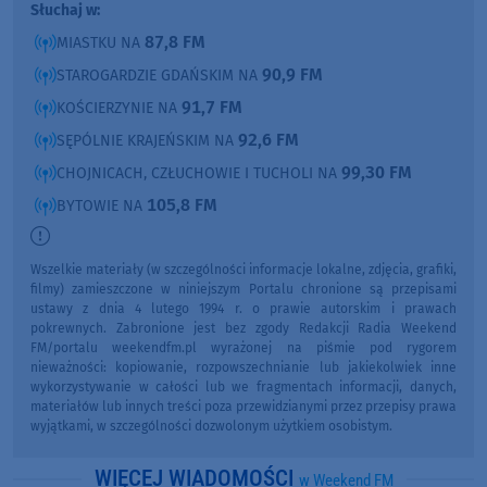
Słuchaj w:
87,8 FM
MIASTKU NA
90,9 FM
STAROGARDZIE GDAŃSKIM NA
91,7 FM
KOŚCIERZYNIE NA
92,6 FM
SĘPÓLNIE KRAJEŃSKIM NA
99,30 FM
CHOJNICACH, CZŁUCHOWIE I TUCHOLI NA
105,8 FM
BYTOWIE NA
Wszelkie materiały (w szczególności informacje lokalne, zdjęcia, grafiki,
filmy) zamieszczone w niniejszym Portalu chronione są przepisami
ustawy z dnia 4 lutego 1994 r. o prawie autorskim i prawach
pokrewnych. Zabronione jest bez zgody Redakcji Radia Weekend
FM/portalu weekendfm.pl wyrażonej na piśmie pod rygorem
nieważności: kopiowanie, rozpowszechnianie lub jakiekolwiek inne
wykorzystywanie w całości lub we fragmentach informacji, danych,
materiałów lub innych treści poza przewidzianymi przez przepisy prawa
wyjątkami, w szczególności dozwolonym użytkiem osobistym.
WIĘCEJ WIADOMOŚCI
w Weekend FM