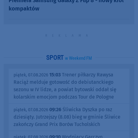
Premiera Samsung Galaxy Z Flip 8 - nowy król
kompaktów
SPORT
w Weekend FM
15:03
Trener piłkarzy Rawysa
piątek, 07.08.2026
Raciąż melduje gotowość do debiutanckiego
sezonu w IV lidze, a powiat bytowski oddał się
kolarskim emocjom podczas Tour de Pologne
09:26
Śliwicka Dyszka po raz
piątek, 07.08.2026
dziesiąty. Jutrzejszy (8.08) bieg w gminie Śliwice
zakończy Grand Prix Borów Tucholskich
09:10
Wodniacy Garczyn
piątek, 07.08.2026