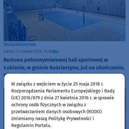
Gmina Kościerzyna
piątek, 12 czerwca 2026, 10:40
3
Budowa pełnowymiarowej hali sportowej w
Łubianie, w gminie Kościerzyna, już na ukończeniu.
Wczoraj (11.06.) odbyły się odbiory końcowe
inwestycji (FOTO)
W związku z wejściem w życie 25 maja 2018 r.
Rozporządzenia Parlamentu Europejskiego i Rady
(UE) 2016/679 z dnia 27 kwietnia 2016 r. w sprawie
ochrony osób fizycznych w związku z
przetwarzaniem danych osobowych (RODO)
zmieniamy naszą Politykę Prywatności i
Regulamin Portalu.