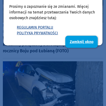
Prosimy o zapoznanie się ze zmianami. Więcej
informacji na temat przetwarzania Twoich danych
osobowych znajdziesz tutaj:
Gmina Kościerzyna
REGULAMIN PORTALU
poniedziałek, 18 maja 2026, 12:27
15
POLITYKA PRYWATNOŚCI
W Łubianie, w gminie Kościerzyna odbył się piknik
Zamknij okno
Rodzinny połączony z uroczystymi obchodami 82.
rocznicy Boju pod Łubianą (FOTO)