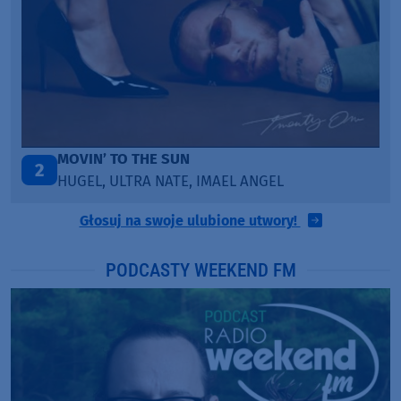
LEGENDARY LOVERS (SAVE ME)
3
KATY PERRY & CHIEF KEEF
Głosuj na swoje ulubione utwory!
PODCASTY WEEKEND FM