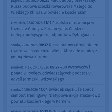
08:55
Plac budowy przekazany.
piątek, 24.07.2026
Rusza budowa ścieżki rowerowej z Małego do
Wielkiego Klincza w powiecie kościerskim
11:11
Poselska interwencja w
czwartek, 23.07.2026
Urzędzie Gminy w Kościerzynie. Chodzi o
nielegalne wysypisko odpadów w Dębogórach
08:32
Rusza budowa drogi pieszo-
środa, 22.07.2026
rowerowej na odcinku Wielki Klincz do granicy z
gminą Nowa Karczma
09:27
400 wystawców i
poniedziałek, 20.07.2026
ponad 21 tysięcy odwiedzających podczas 51.
edycji Jarmarku Wdzydzkiego
11:04
Świadek sądził, że spadł
środa, 24.06.2026
samolot treningowy. Nietypowa akcja strażaków z
powiatu kościerskiego w Kornem
10:13
W Zespole Kształcenia w
piątek, 19.06.2026