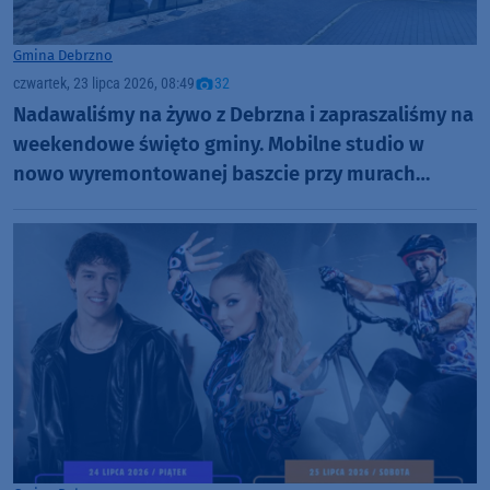
Gmina Debrzno
czwartek, 23 lipca 2026, 08:49
32
Nadawaliśmy na żywo z Debrzna i zapraszaliśmy na
weekendowe święto gminy. Mobilne studio w
nowo wyremontowanej baszcie przy murach
miejskich (ROZMOWY, FOTO)