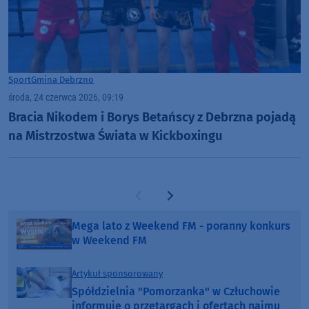
Sport
Gmina Debrzno
środa, 24 czerwca 2026, 09:19
Bracia Nikodem i Borys Betańscy z Debrzna pojadą
na Mistrzostwa Świata w Kickboxingu
Poprzednia strona
Następna strona
Mega lato z Weekend FM - poranny konkurs
w Weekend FM
Artykuł sponsorowany
Spółdzielnia "Pomorzanka" w Człuchowie
informuje o przetargach i ofertach najmu