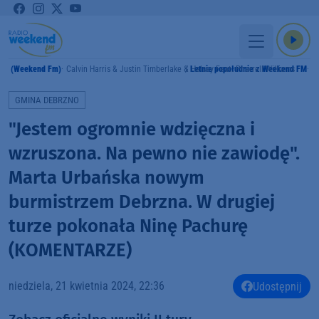
 Me (Weekend Fm)
Calvin Harris & Justin Timberlake & Halsey Feat. Pharrell Williams
Letnie popołudnie z Weekend FM
E
GMINA DEBRZNO
"Jestem ogromnie wdzięczna i
wzruszona. Na pewno nie zawiodę".
Marta Urbańska nowym
burmistrzem Debrzna. W drugiej
turze pokonała Ninę Pachurę
(KOMENTARZE)
niedziela, 21 kwietnia 2024, 22:36
Udostępnij