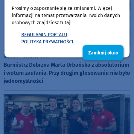
Prosimy o zapoznanie się ze zmianami. Więcej
informacji na temat przetwarzania Twoich danych
osobowych znajdziesz tutaj:
REGULAMIN PORTALU
POLITYKA PRYWATNOŚCI
Gmina Debrzno
Zamknij okno
wtorek, 14 lipca 2026, 08:37
Burmistrz Debrzna Marta Urbańska z absolutorium
i wotum zaufania. Przy drugim głosowaniu nie było
jednomyślności