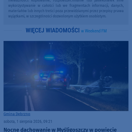
nieważności: kopiowanie, rozpowszechnianie lub jakiekolwiek inne
wykorzystywanie w całości lub we fragmentach informacji, danych,
materiałów lub innych treści poza przewidzianymi przez przepisy prawa
wyjątkami, w szczególności dozwolonym użytkiem osobistym.
WIĘCEJ WIADOMOŚCI
w Weekend FM
Gmina Debrzno
sobota, 1 sierpnia 2026, 09:21
Nocne dachowanie w Myśligoszczy w powiecie