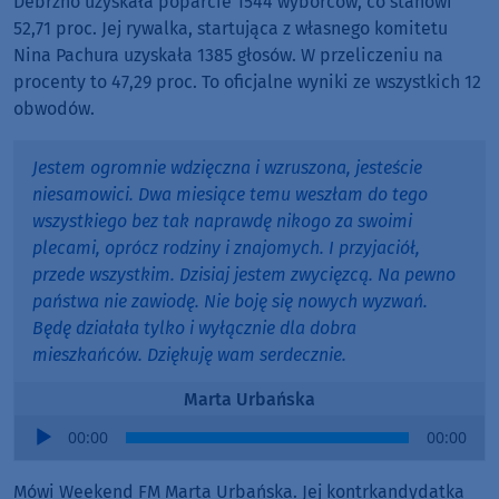
Debrzno uzyskała poparcie 1544 wyborców, co stanowi
52,71 proc. Jej rywalka, startująca z własnego komitetu
Nina Pachura uzyskała 1385 głosów. W przeliczeniu na
procenty to 47,29 proc. To oficjalne wyniki ze wszystkich 12
obwodów.
Jestem ogromnie wdzięczna i wzruszona, jesteście
niesamowici. Dwa miesiące temu weszłam do tego
wszystkiego bez tak naprawdę nikogo za swoimi
plecami, oprócz rodziny i znajomych. I przyjaciół,
przede wszystkim. Dzisiaj jestem zwycięzcą. Na pewno
państwa nie zawiodę. Nie boję się nowych wyzwań.
Będę działała tylko i wyłącznie dla dobra
mieszkańców. Dziękuję wam serdecznie.
Marta Urbańska
Audio
00:00
00:00
Player
Mówi Weekend FM Marta Urbańska. Jej kontrkandydatka