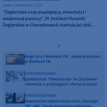
piątek, 7 sierpnia 2026, 12:33
"Żeglarstwo uczy współpracy, otwartości i
wzajemnej pomocy". 29. Festiwal Piosenki
Żeglarskiej w Charzykowach startuje już dziś.
Szanty, gwiazdy i wyjątkowa atmosfera (ROZMOWA)
Poprzednia strona
Następna strona
Mega lato z Weekend FM - poranny konkurs
w Weekend FM
Artykuł sponsorowany
Spółdzielnia "Pomorzanka" w Człuchowie
informuje o przetargach i ofertach najmu
Artykuł sponsorowany
Nowoczesne wykończenia ścian. Dlaczego
SPC, WPC i fornir kamienny zyskują na