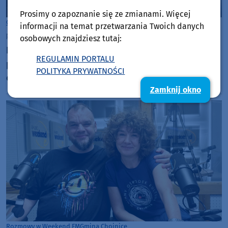
Prosimy o zapoznanie się ze zmianami. Więcej
Gmina Chojnice
informacji na temat przetwarzania Twoich danych
piątek, 7 sierpnia 2026, 13:08
osobowych znajdziesz tutaj:
Rada Gminy w Chojnicach jednak nie przyjęła
REGULAMIN PORTALU
planu ogólnego. Decyzja została odsunięta w
POLITYKA PRYWATNOŚCI
czasie
Zamknij okno
Rozmowy w Weekend FM
Gmina Chojnice