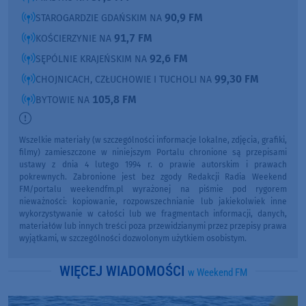
90,9 FM
STAROGARDZIE GDAŃSKIM NA
91,7 FM
KOŚCIERZYNIE NA
92,6 FM
SĘPÓLNIE KRAJEŃSKIM NA
99,30 FM
CHOJNICACH, CZŁUCHOWIE I TUCHOLI NA
105,8 FM
BYTOWIE NA
Wszelkie materiały (w szczególności informacje lokalne, zdjęcia, grafiki,
filmy) zamieszczone w niniejszym Portalu chronione są przepisami
ustawy z dnia 4 lutego 1994 r. o prawie autorskim i prawach
pokrewnych. Zabronione jest bez zgody Redakcji Radia Weekend
FM/portalu weekendfm.pl wyrażonej na piśmie pod rygorem
nieważności: kopiowanie, rozpowszechnianie lub jakiekolwiek inne
wykorzystywanie w całości lub we fragmentach informacji, danych,
materiałów lub innych treści poza przewidzianymi przez przepisy prawa
wyjątkami, w szczególności dozwolonym użytkiem osobistym.
WIĘCEJ WIADOMOŚCI
w Weekend FM