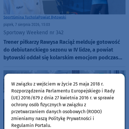
Sport
Gmina Tuchola
Powiat Bytowski
piątek, 7 sierpnia 2026, 15:03
Sportowy Weekend nr 342
Trener piłkarzy Rawysa Raciąż melduje gotowość
do debiutanckiego sezonu w IV lidze, a powiat
bytowski oddał się kolarskim emocjom podczas
Tour de Pologne
W związku z wejściem w życie 25 maja 2018 r.
Rozporządzenia Parlamentu Europejskiego i Rady
(UE) 2016/679 z dnia 27 kwietnia 2016 r. w sprawie
ochrony osób fizycznych w związku z
przetwarzaniem danych osobowych (RODO)
zmieniamy naszą Politykę Prywatności i
Regulamin Portalu.