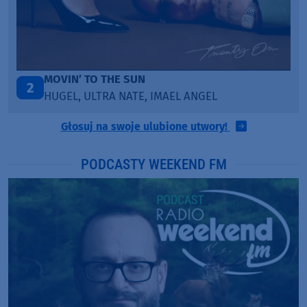
LEGENDARY LOVERS (SAVE ME)
3
KATY PERRY & CHIEF KEEF
Głosuj na swoje ulubione utwory!
PODCASTY WEEKEND FM