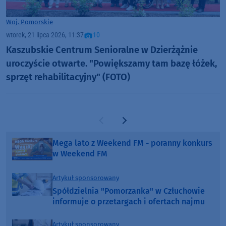
Woj. Pomorskie
wtorek, 21 lipca 2026, 11:37
10
Kaszubskie Centrum Senioralne w Dzierżążnie
uroczyście otwarte. "Powiększamy tam bazę łóżek,
sprzęt rehabilitacyjny" (FOTO)
Poprzednia strona
Następna strona
Mega lato z Weekend FM - poranny konkurs
w Weekend FM
Artykuł sponsorowany
Spółdzielnia "Pomorzanka" w Człuchowie
informuje o przetargach i ofertach najmu
Artykuł sponsorowany