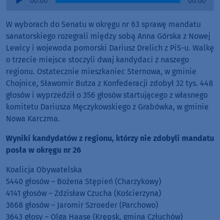
00:00
00:00
Player
W wyborach do Senatu w okręgu nr 63 sprawę mandatu
sanatorskiego rozegrali między sobą Anna Górska z Nowej
Lewicy i wojewoda pomorski Dariusz Drelich z PiS-u. Walkę
o trzecie miejsce stoczyli dwaj kandydaci z naszego
regionu. Ostatecznie mieszkaniec Sternowa, w gminie
Chojnice, Sławomir Butza z Konfederacji zdobył 32 tys. 448
głosów i wyprzedził o 356 głosów startującego z własnego
komitetu Dariusza Męczykowskiego z Grabówka, w gminie
Nowa Karczma.
Wyniki kandydatów z regionu, którzy nie zdobyli mandatu
posła w okręgu nr 26
Koalicja Obywatelska
5440 głosów – Bożena Stępień (Charzykowy)
4141 głosów – Zdzisław Czucha (Kościerzyna)
3668 głosów – Jaromir Szroeder (Parchowo)
3643 głosy – Olga Haase (Krępsk, gmina Człuchów)