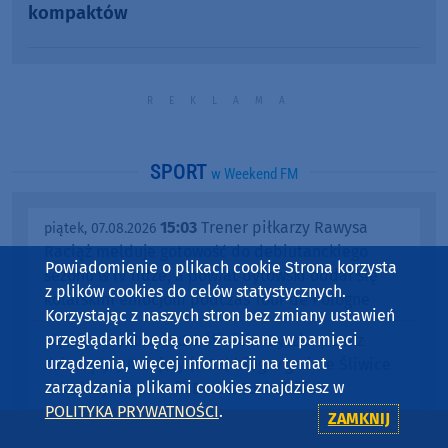
kompaktów
SPORT
w Weekend FM
15:03
Trener piłkarzy Rawysa
piątek, 07.08.2026
Raciąż melduje gotowość do debiutanckiego
Powiadomienie o plikach cookie Strona korzysta
sezonu w IV lidze, a powiat bytowski oddał się
z plików cookies do celów statystycznych.
kolarskim emocjom podczas Tour de Pologne
Korzystając z naszych stron bez zmiany ustawień
przeglądarki będą one zapisane w pamięci
09:26
Śliwicka Dyszka po raz
piątek, 07.08.2026
urządzenia, więcej informacji na temat
dziesiąty. Jutrzejszy (8.08) bieg w gminie Śliwice
zarządzania plikami cookies znajdziesz w
zakończy Grand Prix Borów Tucholskich
POLITYKA PRYWATNOŚCI
.
ZAMKNIJ
09:10
Wodniacy Garczyn
piątek, 07.08.2026