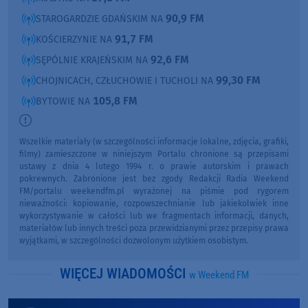
90,9 FM
STAROGARDZIE GDAŃSKIM NA
91,7 FM
KOŚCIERZYNIE NA
92,6 FM
SĘPÓLNIE KRAJEŃSKIM NA
99,30 FM
CHOJNICACH, CZŁUCHOWIE I TUCHOLI NA
105,8 FM
BYTOWIE NA
Wszelkie materiały (w szczególności informacje lokalne, zdjęcia, grafiki,
filmy) zamieszczone w niniejszym Portalu chronione są przepisami
ustawy z dnia 4 lutego 1994 r. o prawie autorskim i prawach
pokrewnych. Zabronione jest bez zgody Redakcji Radia Weekend
FM/portalu weekendfm.pl wyrażonej na piśmie pod rygorem
nieważności: kopiowanie, rozpowszechnianie lub jakiekolwiek inne
wykorzystywanie w całości lub we fragmentach informacji, danych,
materiałów lub innych treści poza przewidzianymi przez przepisy prawa
wyjątkami, w szczególności dozwolonym użytkiem osobistym.
WIĘCEJ WIADOMOŚCI
w Weekend FM