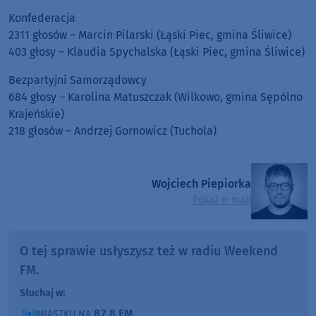
Konfederacja
2311 głosów – Marcin Pilarski (Łąski Piec, gmina Śliwice)
403 głosy – Klaudia Spychalska (Łąski Piec, gmina Śliwice)
Bezpartyjni Samorządowcy
684 głosy – Karolina Matuszczak (Wilkowo, gmina Sępólno
Krajeńskie)
218 głosów – Andrzej Gornowicz (Tuchola)
Wojciech Piepiorka
Pokaż e-mail
O tej sprawie usłyszysz też w radiu Weekend
FM.
Słuchaj w:
87,8 FM
MIASTKU NA