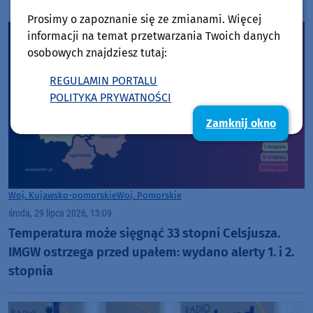
Prosimy o zapoznanie się ze zmianami. Więcej
informacji na temat przetwarzania Twoich danych
osobowych znajdziesz tutaj:
REGULAMIN PORTALU
POLITYKA PRYWATNOŚCI
Zamknij okno
Woj. Kujawsko-pomorskie
Woj. Pomorskie
środa, 29 lipca 2026, 13:09
Temperatura może sięgnąć 33 stopni Celsjusza.
IMGW ostrzega przed upałem: wydano alerty 1. i 2.
stopnia