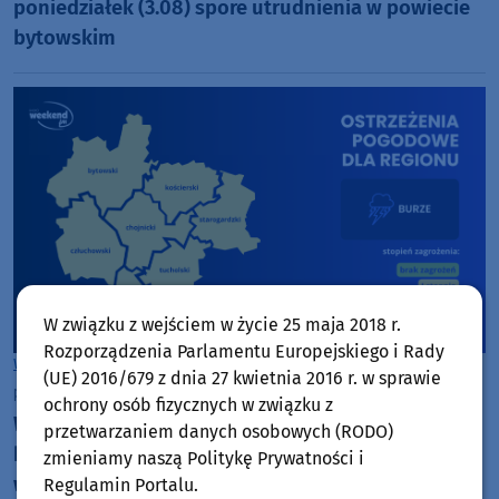
poniedziałek (3.08) spore utrudnienia w powiecie
bytowskim
W związku z wejściem w życie 25 maja 2018 r.
Rozporządzenia Parlamentu Europejskiego i Rady
Woj. Kujawsko-pomorskie
Woj. Pomorskie
(UE) 2016/679 z dnia 27 kwietnia 2016 r. w sprawie
piątek, 31 lipca 2026, 12:41
ochrony osób fizycznych w związku z
W nocy w całym naszym regionie spodziewane są
przetwarzaniem danych osobowych (RODO)
burze z silnymi opadami deszczu i porywami
zmieniamy naszą Politykę Prywatności i
wiatru do 80 km/h. Wydano ostrzeżenia 1. stopnia
Regulamin Portalu.