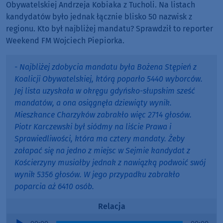
Obywatelskiej Andrzeja Kobiaka z Tucholi. Na listach
kandydatów było jednak łącznie blisko 50 nazwisk z
regionu. Kto był najbliżej mandatu? Sprawdził to reporter
Weekend FM Wojciech Piepiorka.
- Najbliżej zdobycia mandatu była Bożena Stępień z
Koalicji Obywatelskiej, którą poparło 5440 wyborców.
Jej lista uzyskała w okręgu gdyńsko-słupskim sześć
mandatów, a ona osiągnęła dziewiąty wynik.
Mieszkance Charzyków zabrakło więc 2714 głosów.
Piotr Karczewski był siódmy na liście Prawa i
Sprawiedliwości, która ma cztery mandaty. Żeby
załapać się na jedno z miejsc w Sejmie kandydat z
Kościerzyny musiałby jednak z nawiązką podwoić swój
wynik 5356 głosów. W jego przypadku zabrakło
poparcia aż 6410 osób.
Relacja
Audio