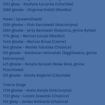
3153 głosy – Krystyna Łuczycka (Człuchów)
2888 głosów – Zbigniew Dróżdż (Miastko)
Prawo i Sprawiedliwość
5356 głosów – Piotr Karczewski (Kościerzyna)
2065 głosów – Jerzy Barzowski (Rzepnica, gmina Bytów)
1774 głosy – Mariusz Łuczyk (Miastko)
1440 głosów – Mariusz Birosz (Czarne)
640 głosów – Monika Tobolska (Chojnice)
510 głosów – Waldemar Hetmański (Wąglikowice, gmina
Kościerzyna)
425 głosów – Renata Kacalak (Nowa Wieś, gmina
Przechlewo)
251 głosów – Dorota Bogdziel (Człuchów)
Trzecia Droga
2139 głosów – Aneta Baryła (Kościerzyna)
1133 głosy – Leszek Zawadzki (Chojnice)
702 głosy – Jordan Rolbiecki (Chojnice)