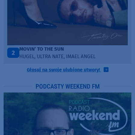
E SUN
LEGENDARY LOVE
3
 NATE, IMAEL ANGEL
KATY PERRY & CH
Głosuj na swoje ulubione utwory!
PODCASTY WEEKEND FM