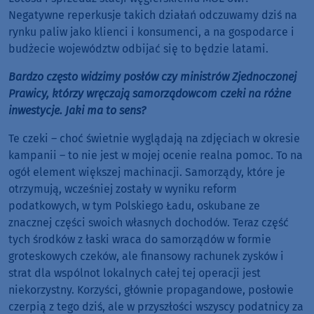
Negatywne reperkusje takich działań odczuwamy dziś na
rynku paliw jako klienci i konsumenci, a na gospodarce i
budżecie województw odbijać się to będzie latami.
Bardzo często widzimy posłów czy ministrów Zjednoczonej
Prawicy, którzy wręczają samorządowcom czeki na różne
inwestycje. Jaki ma to sens?
Te czeki – choć świetnie wyglądają na zdjęciach w okresie
kampanii – to nie jest w mojej ocenie realna pomoc. To na
ogół element większej machinacji. Samorządy, które je
otrzymują, wcześniej zostały w wyniku reform
podatkowych, w tym Polskiego Ładu, oskubane ze
znacznej części swoich własnych dochodów. Teraz część
tych środków z łaski wraca do samorządów w formie
groteskowych czeków, ale finansowy rachunek zysków i
strat dla wspólnot lokalnych całej tej operacji jest
niekorzystny. Korzyści, głównie propagandowe, posłowie
czerpią z tego dziś, ale w przyszłości wszyscy podatnicy za