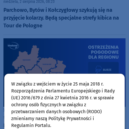
niedziela, 2 sierpnia 2026, 08:23
Parchowo, Bytów i Kołczygłowy szykują się na
przyjęcie kolarzy. Będą specjalne strefy kibica na
Tour de Pologne
W związku z wejściem w życie 25 maja 2018 r.
Rozporządzenia Parlamentu Europejskiego i Rady
(UE) 2016/679 z dnia 27 kwietnia 2016 r. w sprawie
ochrony osób fizycznych w związku z
Woj. Kujawsko-pomorskie
Woj. Pomorskie
przetwarzaniem danych osobowych (RODO)
sobota, 1 sierpnia 2026, 12:01
zmieniamy naszą Politykę Prywatności i
Burze, porywy wiatru do 110 km/h i grad. IMGW
Regulamin Portalu.