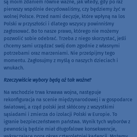
są moim zdaniem równie ważne, jak wtedy, gdy po raz
pierwszy wspólnie decydowaliśmy, czy będziemy żyć w
wolnej Polsce. Przed nami decyzje, które wpłyną na los
Polski w przyszłości i dlatego wszyscy powinniśmy
zagłosować. Bo to nasze prawo, którego nie możemy
pozwolić sobie odebrać. Trzeba z niego skorzystać, jeśli
chcemy sami urządzać swój dom zgodnie z własnymi
potrzebami oraz marzeniami. Nie prześpijmy tego
momentu. Zagłosujmy z myślą o naszych dzieciach i
wnukach.
Rzeczywiście wybory będą aż tak ważne?
Na wschodzie trwa krwawa wojna, następuje
rekonfiguracja na scenie międzynarodowej i w gospodarce
światowej, a rząd polski jest skłócony z wszystkimi
sąsiadami i zmierza do izolacji Polski w Europie. To
igranie bezpieczeństwem państwa. Wynik tych wyborów z
pewnością będzie miał długofalowe konsekwencje,
wykraczające poza okres czteroletniej kadencji. Możemy