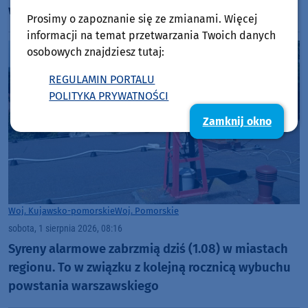
wydał ostrzeżenie 2. stopnia
Prosimy o zapoznanie się ze zmianami. Więcej
informacji na temat przetwarzania Twoich danych
osobowych znajdziesz tutaj:
REGULAMIN PORTALU
POLITYKA PRYWATNOŚCI
Zamknij okno
Woj. Kujawsko-pomorskie
Woj. Pomorskie
sobota, 1 sierpnia 2026, 08:16
Syreny alarmowe zabrzmią dziś (1.08) w miastach
regionu. To w związku z kolejną rocznicą wybuchu
powstania warszawskiego