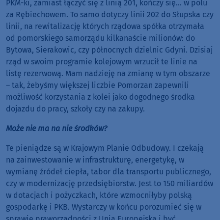
PKM-ki, zamiast łączyć się z linią 201, kończy się… w polu
za Rębiechowem. To samo dotyczy linii 202 do Słupska czy
linii, na rewitalizację których rządowa spółka otrzymała
od pomorskiego samorządu kilkanaście milionów: do
Bytowa, Sierakowic, czy północnych dzielnic Gdyni. Dzisiaj
rząd w swoim programie kolejowym wrzucił te linie na
listę rezerwową. Mam nadzieję na zmianę w tym obszarze
– tak, żebyśmy większej liczbie Pomorzan zapewnili
możliwość korzystania z kolei jako dogodnego środka
dojazdu do pracy, szkoły czy na zakupy.
Może nie ma na nie środków?
Te pieniądze są w Krajowym Planie Odbudowy. I czekają
na zainwestowanie w infrastrukturę, energetykę, w
wymianę źródeł ciepła, tabor dla transportu publicznego,
czy w modernizację przedsiębiorstw. Jest to 150 miliardów
w dotacjach i pożyczkach, które wzmocniłyby polską
gospodarkę i PKB. Wystarczy w końcu porozumieć się w
sprawie praworządności z Unią Europejską i być