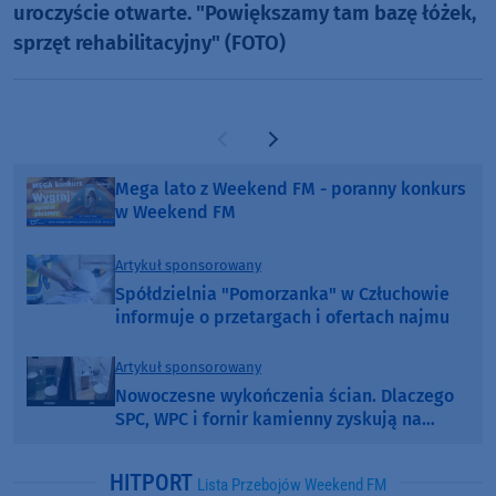
uroczyście otwarte. "Powiększamy tam bazę łóżek,
sprzęt rehabilitacyjny" (FOTO)
Poprzednia strona
Następna strona
Mega lato z Weekend FM - poranny konkurs
w Weekend FM
Artykuł sponsorowany
Spółdzielnia "Pomorzanka" w Człuchowie
informuje o przetargach i ofertach najmu
Artykuł sponsorowany
Nowoczesne wykończenia ścian. Dlaczego
SPC, WPC i fornir kamienny zyskują na
popularności?
HITPORT
Lista Przebojów Weekend FM