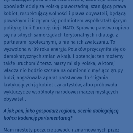
opowiedzieć się za Polską praworządną, szanującą prawa
kobiet, respektującą wolności i prawa obywateli, będącą
poważnym i liczącym się podmiotem współkształtującym
politykę Unii Europejskiej i NATO. Sprawne państwo opiera
się na silnych samorządach terytorialnych i dialogu z
partnerami społecznymi, a nie na ich zwalczaniu. To
wyzwolona w ’89 roku energia Polaków przyczyniła się do
demokratycznych zmian w kraju i potencjał ten możemy
także uruchomić teraz. Marzy mi się Polska, w której
władza nie będzie szczuła na odmiennie myślące grupy
ludzi, angażowała aparat państwowy do ścigania
krytykujących ją kobiet czy artystów, albo próbowała
wykluczyć ze wspólnoty narodowej inaczej myślących
obywateli.
A jak pan, jako gospodarz regionu, ocenia dobiegającą
końca kadencję parlamentarną?
Mam niestety poczucie zawodu i zmarnowanych przez