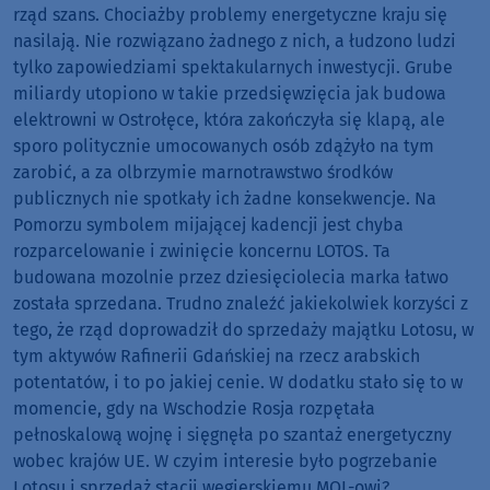
rząd szans. Chociażby problemy energetyczne kraju się
nasilają. Nie rozwiązano żadnego z nich, a łudzono ludzi
tylko zapowiedziami spektakularnych inwestycji. Grube
miliardy utopiono w takie przedsięwzięcia jak budowa
elektrowni w Ostrołęce, która zakończyła się klapą, ale
sporo politycznie umocowanych osób zdążyło na tym
zarobić, a za olbrzymie marnotrawstwo środków
publicznych nie spotkały ich żadne konsekwencje. Na
Pomorzu symbolem mijającej kadencji jest chyba
rozparcelowanie i zwinięcie koncernu LOTOS. Ta
budowana mozolnie przez dziesięciolecia marka łatwo
została sprzedana. Trudno znaleźć jakiekolwiek korzyści z
tego, że rząd doprowadził do sprzedaży majątku Lotosu, w
tym aktywów Rafinerii Gdańskiej na rzecz arabskich
potentatów, i to po jakiej cenie. W dodatku stało się to w
momencie, gdy na Wschodzie Rosja rozpętała
pełnoskalową wojnę i sięgnęła po szantaż energetyczny
wobec krajów UE. W czyim interesie było pogrzebanie
Lotosu i sprzedaż stacji węgierskiemu MOL-owi?