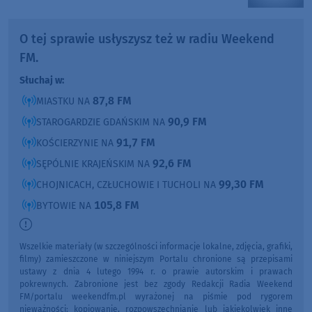
O tej sprawie usłyszysz też w radiu Weekend
FM.
Słuchaj w:
87,8 FM
MIASTKU NA
90,9 FM
STAROGARDZIE GDAŃSKIM NA
91,7 FM
KOŚCIERZYNIE NA
92,6 FM
SĘPÓLNIE KRAJEŃSKIM NA
99,30 FM
CHOJNICACH, CZŁUCHOWIE I TUCHOLI NA
105,8 FM
BYTOWIE NA
Wszelkie materiały (w szczególności informacje lokalne, zdjęcia, grafiki,
filmy) zamieszczone w niniejszym Portalu chronione są przepisami
ustawy z dnia 4 lutego 1994 r. o prawie autorskim i prawach
pokrewnych. Zabronione jest bez zgody Redakcji Radia Weekend
FM/portalu weekendfm.pl wyrażonej na piśmie pod rygorem
nieważności: kopiowanie, rozpowszechnianie lub jakiekolwiek inne