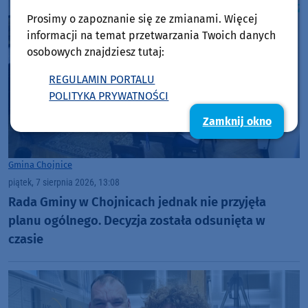
Prosimy o zapoznanie się ze zmianami. Więcej
informacji na temat przetwarzania Twoich danych
osobowych znajdziesz tutaj:
REGULAMIN PORTALU
POLITYKA PRYWATNOŚCI
Zamknij okno
Gmina Chojnice
piątek, 7 sierpnia 2026, 13:08
Rada Gminy w Chojnicach jednak nie przyjęła
planu ogólnego. Decyzja została odsunięta w
czasie