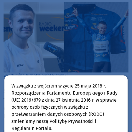
Sport
Gmina Tuchola
Powiat Bytowski
piątek, 7 sierpnia 2026, 15:03
W związku z wejściem w życie 25 maja 2018 r.
Sportowy Weekend nr 342
Rozporządzenia Parlamentu Europejskiego i Rady
(UE) 2016/679 z dnia 27 kwietnia 2016 r. w sprawie
Trener piłkarzy Rawysa Raciąż melduje gotowość
ochrony osób fizycznych w związku z
do debiutanckiego sezonu w IV lidze, a powiat
przetwarzaniem danych osobowych (RODO)
bytowski oddał się kolarskim emocjom podczas
zmieniamy naszą Politykę Prywatności i
Tour de Pologne
Regulamin Portalu.