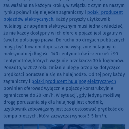
zauważalna na każdym kroku, w związku z czym na naszym
rynku pojawił się niejeden zagraniczny i
polski producent
pojazdów elektrycznych
. Każdy przyszły użytkownik
hulajnogi z napędem elektrycznym musi jednak wiedzieć,
że nie każdy dostępny w ich ofercie pojazd jest legalny w
świetle polskiego prawa. Do ruchu po drogach publicznych
mogą być bowiem dopuszczone wyłącznie hulajnogi o
maksymalnej długości 140 centymetrów i szerokości 90
centymetrów, których waga nie przekracza 30 kilogramów.
Ponadto, w 2022 roku zmianie uległy przepisy dotyczące
prędkości poruszania się na hulajnodze. Od tej pory każdy
zagraniczny i
polski producent hulajnóg elektrycznych
powinien oferować wyłącznie pojazdy konstrukcyjnie
ograniczone do 20 km/h. W sytuacji, gdy jedyną możliwą
drogą poruszania się dla hulajnogi jest chodnik,
użytkownik zobowiązany jest zaś dostosować prędkość do
tempa pieszych, która zazwyczaj wynosi 3-5 km/h.