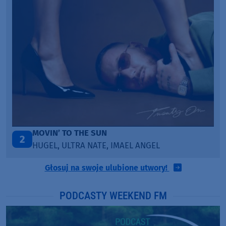
LEGENDARY LOVERS (SAVE ME)
3
KATY PERRY & CHIEF KEEF
Głosuj na swoje ulubione utwory!
PODCASTY WEEKEND FM