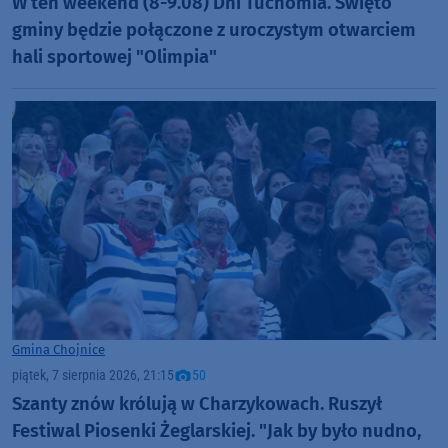
W ten weekend (8-9.08) Dni Tuchomia. Święto
gminy będzie połączone z uroczystym otwarciem
hali sportowej "Olimpia"
Gmina Chojnice
piątek, 7 sierpnia 2026, 21:15
50
Szanty znów królują w Charzykowach. Ruszył
Festiwal Piosenki Żeglarskiej. "Jak by było nudno,