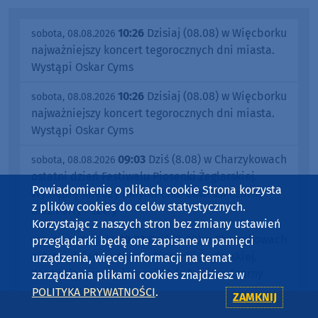
10:26
Dzisiaj (08.08) w Więcborku
sobota, 08.08.2026
najważniejszy koncert tegorocznych dni miasta.
Wystąpi Oskar Cyms
10:26
Dzisiaj (08.08) w Więcborku
sobota, 08.08.2026
najważniejszy koncert tegorocznych dni miasta.
Wystąpi Oskar Cyms
09:03
Dziś (8.08) w Charzykowach
sobota, 08.08.2026
ostatni dzień Festiwalu Piosenki Żeglarskiej.
Powiadomienie o plikach cookie Strona korzysta
Wystąpią między innymi Chór Zawisza Czarny
z plików cookies do celów statystycznych.
oraz Perły i Łotry
Korzystając z naszych stron bez zmiany ustawień
09:03
Dziś (8.08) w Charzykowach
przeglądarki będą one zapisane w pamięci
sobota, 08.08.2026
ostatni dzień Festiwalu Piosenki Żeglarskiej.
urządzenia, więcej informacji na temat
Wystąpią między innymi Chór Zawisza Czarny
zarządzania plikami cookies znajdziesz w
oraz Perły i Łotry
POLITYKA PRYWATNOŚCI
.
ZAMKNIJ