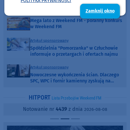
POLITYKA PRYWATNOŚCI
Poprzednia strona
Następna strona
Zamknij okno
Mega lato z Weekend FM - poranny konkurs
w Weekend FM
Artykuł sponsorowany
Spółdzielnia "Pomorzanka" w Człuchowie
informuje o przetargach i ofertach najmu
Artykuł sponsorowany
Nowoczesne wykończenia ścian. Dlaczego
SPC, WPC i fornir kamienny zyskują na
popularności?
HITPORT
Lista Przebojów Weekend FM
Notowanie nr
4439
z dnia
2026-08-08