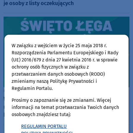
je osoby z listy oczekujących
W związku z wejściem w życie 25 maja 2018 r.
Rozporządzenia Parlamentu Europejskiego i Rady
(UE) 2016/679 z dnia 27 kwietnia 2016 r. w sprawie
ochrony osób fizycznych w związku z
przetwarzaniem danych osobowych (RODO)
zmieniamy naszą Politykę Prywatności i
Regulamin Portalu.
sobota, 8 sierpnia 2026, 08:13
W sobotę (8.08) Święto Łęga i tradycyjne
Prosimy o zapoznanie się ze zmianami. Więcej
mistrzostwa w rzucie kapustą. Gwiazdą wieczoru
informacji na temat przetwarzania Twoich danych
osobowych znajdziesz tutaj:
będzie zespół Mejk
REGULAMIN PORTALU