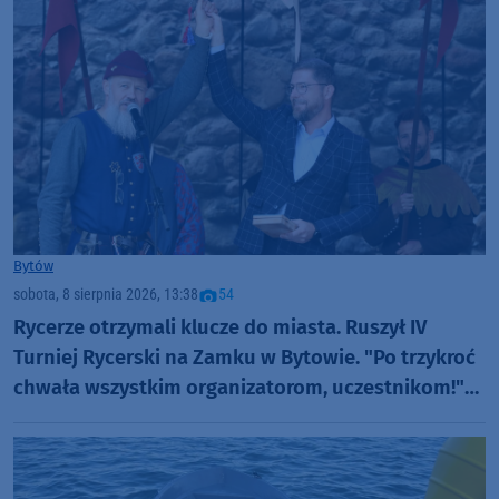
Bytów
sobota, 8 sierpnia 2026, 13:38
54
Rycerze otrzymali klucze do miasta. Ruszył IV
Turniej Rycerski na Zamku w Bytowie. "Po trzykroć
chwała wszystkim organizatorom, uczestnikom!"
(FOTO)