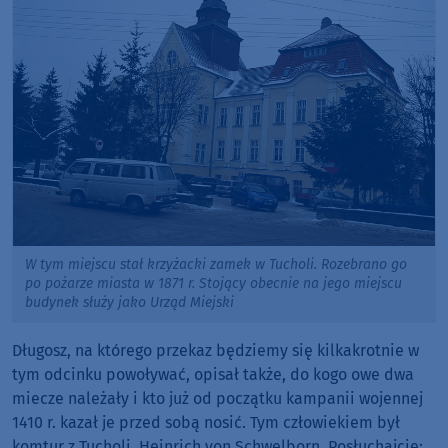
W tym miejscu stał krzyżacki zamek w Tucholi. Rozebrano go
po pożarze miasta w 1871 r. Stojący obecnie na jego miejscu
budynek służy jako Urząd Miejski
Długosz, na którego przekaz będziemy się kilkakrotnie w
tym odcinku powoływać, opisał także, do kogo owe dwa
miecze należały i kto już od początku kampanii wojennej
1410 r. kazał je przed sobą nosić. Tym człowiekiem był
komtur z Tucholi, Heinrich von Schwelborn. Posłuchajcie: