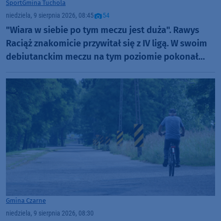
Sport
Gmina Tuchola
niedziela, 9 sierpnia 2026, 08:45
54
"Wiara w siebie po tym meczu jest duża". Rawys
Raciąż znakomicie przywitał się z IV ligą. W swoim
debiutanckim meczu na tym poziomie pokonał
Spartę Brodnica aż 4:1 (FOTO)
Gmina Czarne
niedziela, 9 sierpnia 2026, 08:30