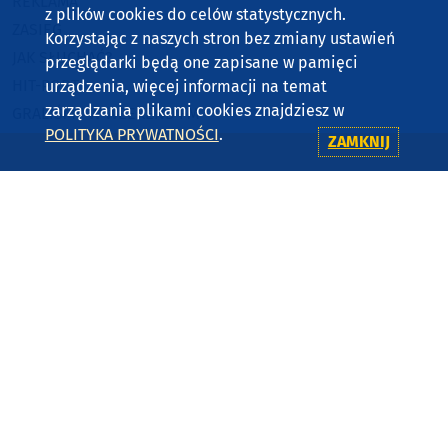
REKLAMA
z plików cookies do celów statystycznych.
ZASIĘG
Korzystając z naszych stron bez zmiany ustawień
JAK SŁUCHAĆ?
przeglądarki będą one zapisane w pamięci
HIT-PORT
urządzenia, więcej informacji na temat
zarządzania plikami cookies znajdziesz w
GRALIŚMY W WEEKEND FM
POLITYKA PRYWATNOŚCI
.
ZAMKNIJ
CZĘSTOTLIWOŚCI
87,8 FM
MIASTKO
90,9 FM
STAROGARD GDAŃSKI
91,7 FM
KOŚCIERZYNA
92,6 FM
SĘPÓLNO KRAJEŃSKIE
99,3 FM
CHOJNICE, CZŁUCHÓW, TUCHOLA
105,8 FM
BYTÓW
KONTAKT