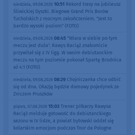
10:51
Rekord trasy na jubileusz
niedziela, 09.08.2026
Śliwickiej Dyszki. Biegowe Grand Prix Borów
Tucholskich z mocnym zakończeniem. "Jest to
bardzo wysoki poziom" (FOTO)
08:45
"Wiara w siebie po tym
niedziela, 09.08.2026
meczu jest duża". Rawys Raciąż znakomicie
przywitał się z IV ligą. W swoim debiutanckim
meczu na tym poziomie pokonał Spartę Brodnica
aż 4:1 (FOTO)
08:29
Chojniczanka chce odbić
niedziela, 09.08.2026
się od dna. Okazją będzie domowy pojedynek ze
Zniczem Pruszków
15:03
Trener piłkarzy Rawysa
piątek, 07.08.2026
Raciąż melduje gotowość do debiutanckiego
sezonu w IV lidze, a powiat bytowski oddał się
kolarskim emocjom podczas Tour de Pologne