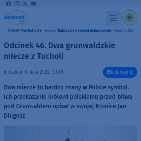
You Gotta Be
Des'ree
Wakacyjny weekend pełen muzyki
Weekend FM
GRAMY
Odcinek 46. Dwa grunwaldzkie
miecze z Tucholi
niedziela, 8 maja 2022, 10:19
Udostępnij
Dwa miecze to bardzo znany w Polsce symbol.
Ich przekazanie królowi polskiemu przed bitwą
pod Grunwaldem opisał w swojej Kronice Jan
Długosz.