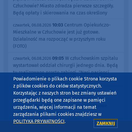
Człuchowie? Miasto zdradza pierwsze szczegóły.
Będą opłaty i skierowania na czas określony
10:03
Centrum Opiekuńczo-
czwartek, 06.08.2026
Mieszkalne w Człuchowie jest już gotowe.
Działalność ma rozpocząć w przyszłym roku
(FOTO)
09:05
W człuchowskim szpitalu
czwartek, 06.08.2026
wystartował oddział chirurgii jednego dnia. Będą
tu realizowane proste zabiegi. "Nasi pacjenci
Powiadomienie o plikach cookie Strona korzysta
będą odpowiednio tutaj zaopiekowani"
z plików cookies do celów statystycznych.
08:04
Romuald Misiun
czwartek, 06.08.2026
Korzystając z naszych stron bez zmiany ustawień
przewodniczącym, a Dorota Gawrońska jego
przeglądarki będą one zapisane w pamięci
zastępcą. Rada Miejska w Czarnem ma nowe
urządzenia, więcej informacji na temat
prezydium. "Czuję się tym zaszczycony"
zarządzania plikami cookies znajdziesz w
POLITYKA PRYWATNOŚCI
.
ZAMKNIJ
07:22
Gmina Rzeczenica ma plan
środa, 05.08.2026
ogólny. Dokument wprowadza ograniczenia dla