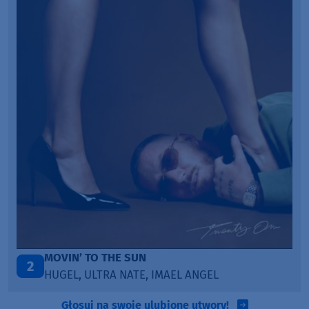
LEGENDARY LOVERS (SAVE ME)
3
KATY PERRY & CHIEF KEEF
Głosuj na swoje ulubione utwory!