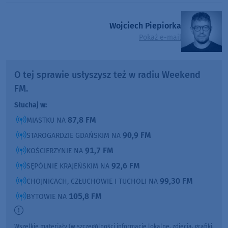
Wojciech Piepiorka
Pokaż e-mail
O tej sprawie usłyszysz też w radiu Weekend
FM.
Słuchaj w:
87,8 FM
MIASTKU NA
90,9 FM
STAROGARDZIE GDAŃSKIM NA
91,7 FM
KOŚCIERZYNIE NA
92,6 FM
SĘPÓLNIE KRAJEŃSKIM NA
99,30 FM
CHOJNICACH, CZŁUCHOWIE I TUCHOLI NA
105,8 FM
BYTOWIE NA
Wszelkie materiały (w szczególności informacje lokalne, zdjęcia, grafiki,