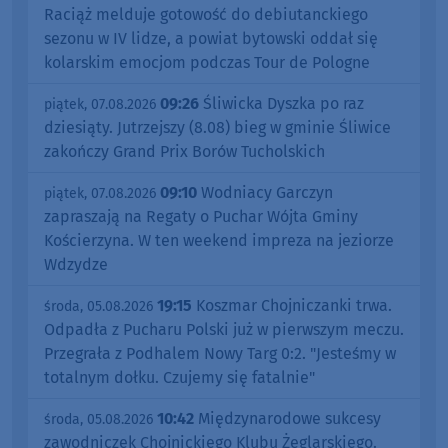
Raciąż melduje gotowość do debiutanckiego
sezonu w IV lidze, a powiat bytowski oddał się
kolarskim emocjom podczas Tour de Pologne
09:26
Śliwicka Dyszka po raz
piątek, 07.08.2026
dziesiąty. Jutrzejszy (8.08) bieg w gminie Śliwice
zakończy Grand Prix Borów Tucholskich
09:10
Wodniacy Garczyn
piątek, 07.08.2026
zapraszają na Regaty o Puchar Wójta Gminy
Kościerzyna. W ten weekend impreza na jeziorze
Wdzydze
19:15
Koszmar Chojniczanki trwa.
środa, 05.08.2026
Odpadła z Pucharu Polski już w pierwszym meczu.
Przegrała z Podhalem Nowy Targ 0:2. "Jesteśmy w
totalnym dołku. Czujemy się fatalnie"
10:42
Międzynarodowe sukcesy
środa, 05.08.2026
zawodniczek Chojnickiego Klubu Żeglarskiego.