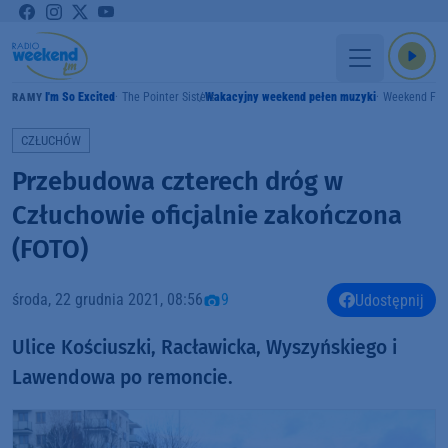
I'm So Excited
The Pointer Sisters
Wakacyjny weekend pełen muzyki
Weekend FM
GRAMY
CZŁUCHÓW
Przebudowa czterech dróg w
Człuchowie oficjalnie zakończona
(FOTO)
środa, 22 grudnia 2021, 08:56
9
Udostępnij
Ulice Kościuszki, Racławicka, Wyszyńskiego i
Lawendowa po remoncie.