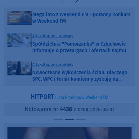
Poprzednia strona
Następna strona
Mega lato z Weekend FM - poranny konkurs
w Weekend FM
Artykuł sponsorowany
Spółdzielnia "Pomorzanka" w Człuchowie
informuje o przetargach i ofertach najmu
Artykuł sponsorowany
Nowoczesne wykończenia ścian. Dlaczego
SPC, WPC i fornir kamienny zyskują na
popularności?
HITPORT
Lista Przebojów Weekend FM
Notowanie nr
4438
z dnia
2026-08-07