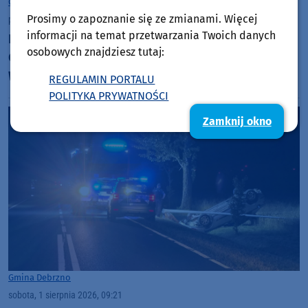
Człuchów
Prosimy o zapoznanie się ze zmianami. Więcej
poniedziałek, 3 sierpnia 2026, 11:25
informacji na temat przetwarzania Twoich danych
RDOŚ zgadza się na budowę obwodnicy
osobowych znajdziesz tutaj:
Człuchowa, ale stawia kilkadziesiąt warunków.
Wkrótce będzie decyzja środowiskowa
REGULAMIN PORTALU
POLITYKA PRYWATNOŚCI
Zamknij okno
Gmina Debrzno
sobota, 1 sierpnia 2026, 09:21