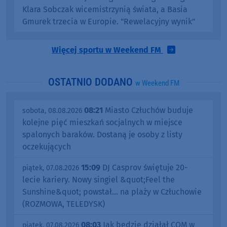
Klara Sobczak wicemistrzynią świata, a Basia
Gmurek trzecia w Europie. "Rewelacyjny wynik"
Więcej sportu w Weekend FM
OSTATNIO DODANO
w Weekend FM
08:21
Miasto Człuchów buduje
sobota, 08.08.2026
kolejne pięć mieszkań socjalnych w miejsce
spalonych baraków. Dostaną je osoby z listy
oczekujących
15:09
DJ Casprov świętuje 20-
piątek, 07.08.2026
lecie kariery. Nowy singiel &quot;Feel the
Sunshine&quot; powstał... na plaży w Człuchowie
(ROZMOWA, TELEDYSK)
08:03
Jak będzie działał COM w
piątek, 07.08.2026