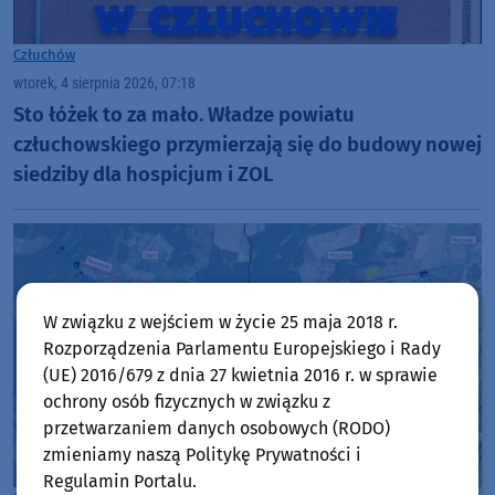
Człuchów
wtorek, 4 sierpnia 2026, 07:18
Sto łóżek to za mało. Władze powiatu
człuchowskiego przymierzają się do budowy nowej
siedziby dla hospicjum i ZOL
W związku z wejściem w życie 25 maja 2018 r.
Rozporządzenia Parlamentu Europejskiego i Rady
(UE) 2016/679 z dnia 27 kwietnia 2016 r. w sprawie
ochrony osób fizycznych w związku z
przetwarzaniem danych osobowych (RODO)
zmieniamy naszą Politykę Prywatności i
Regulamin Portalu.