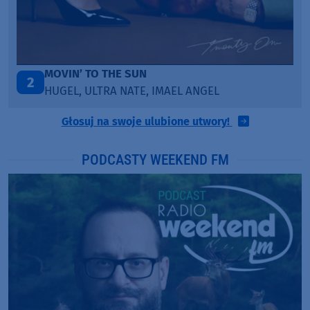
LEGENDARY LOVERS (SAVE ME)
3
NGEL
KATY PERRY & CHIEF KEEF
Głosuj na swoje ulubione utwory!
PODCASTY WEEKEND FM