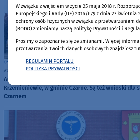
W związku z wejściem w życie 25 maja 2018 r. Rozporz
Europejskiego i Rady (UE) 2016/679 z dnia 27 kwietnia 2
ochrony osób fizycznych w związku z przetwarzaniem 
(RODO) zmieniamy naszą Politykę Prywatności i Regula
Prosimy o zapoznanie się ze zmianami. Więcej informa
przetwarzania Twoich danych osobowych znajdziesz tut
REGULAMIN PORTALU
Gmina Czarne
POLITYKA PRYWATNOŚCI
wtorek, 4 sierpnia 2026, 10:06
Audytorzy pozytywnie oceniają likwidację Szkoły P
Krzemieniewie, w gminie Czarne. Są też wnioski dla 
Czarnem