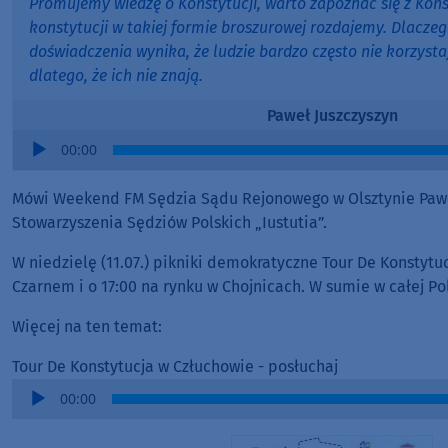
Promujemy wiedzę o Konstytucji, warto zapoznać się z Kons
konstytucji w takiej formie broszurowej rozdajemy. Dlacze
doświadczenia wynika, że ludzie bardzo często nie korzysta
dlatego, że ich nie znają.
Paweł Juszczyszyn
Audio
00:00
Player
Mówi Weekend FM Sędzia Sądu Rejonowego w Olsztynie Pawe
Stowarzyszenia Sędziów Polskich „Iustutia”.
W niedzielę (11.07.) pikniki demokratyczne Tour De Konstytu
Czarnem i o 17:00 na rynku w Chojnicach. W sumie w całej Po
Więcej na ten temat:
Tour De Konstytucja w Człuchowie - posłuchaj
Audio
00:00
Player