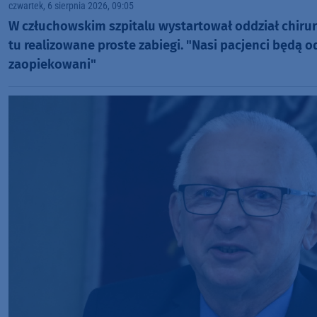
czwartek, 6 sierpnia 2026, 09:05
W człuchowskim szpitalu wystartował oddział chirur
tu realizowane proste zabiegi. "Nasi pacjenci będą 
zaopiekowani"