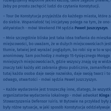
rozwiązujemy wspólnie jakieś kazusy, takie zagadki prawne, 
żeby po prostu zachęcić ludzi do czytania Konstytucji.
– Tour De Konstytucja przyjeżdża do każdego miasta, które z
do siebie. Wspaniałość tej inicjatywy polega na tym, że ono 
aktywistach - mówi Weekend FM sędzia
Paweł Juszczyszyn
.
– Mnie szczególnie bliska jest taka idea trafiania do miesz
miejscowości, bo uważam, że w dużych miejscowościach jest
tłumie, łatwiej jest wyrażać poglądym, bo robi się w to w 
anonimowy. Sam pochodzę z małego 15-tysięcznego Morąga i
mniejszych miejscowościach, gdzie wszyscy znają się w widze
znaczy taki każdy akt zabrania głosu publicznie, zamanifes
tutaj każda osoba daje swoje nazwisko, daje swoją twarz i 
odwago, otwartości - mówi sędzia Paweł Juszczyszyn.
– Każde wydarzenie jest troszeczkę inne, dlatego, że wszys
organizatorów wydarzenia lokalnego - mówi adwokat
Kinga
Stowarzyszenia Defensor Iuiris. W Bytowie na przykład były
były różne sytuacje, w jaki sposób Konstytucja oddziaływuje