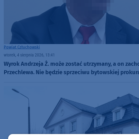
Powiat Człuchowski
wtorek, 4 sierpnia 2026, 13:41
Wyrok Andrzeja Ż. może zostać utrzymany, a on zac
Przechlewa. Nie będzie sprzeciwu bytowskiej prokur