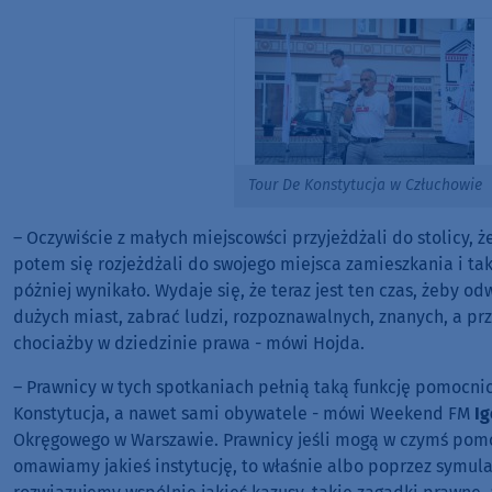
Tour De Konstytucja w Człuchowie
– Oczywiście z małych miejscowści przyjeżdżali do stolicy, 
potem się rozjeżdżali do swojego miejsca zamieszkania i ta
póżniej wynikało. Wydaje się, że teraz jest ten czas, żeby od
dużych miast, zabrać ludzi, rozpoznawalnych, znanych, a p
chociażby w dziedzinie prawa - mówi Hojda.
– Prawnicy w tych spotkaniach pełnią taką funkcję pomocni
Konstytucja, a nawet sami obywatele - mówi Weekend FM
Ig
Okręgowego w Warszawie. Prawnicy jeśli mogą w czymś pomóc
omawiamy jakieś instytucję, to właśnie albo poprzez symula